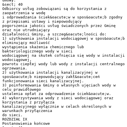
umowy.
&sect; 40
Odbiorcy usług zobowiązani są do korzystania z
zaopatrzenia w wodę
i odprowadzania ściek&oacute;w w spos&oacute;b zgodny
z przepisami ustawy i niepowodujący
pogorszenia jakości usług świadczonych przez Gminę
oraz nie utrudniający
działalności Gminy, a szczeg&oacute;lności do:
1) użytkowania instalacji wodociągowej w spos&oacute;b
eliminujący możliwość
wystąpienia skażenia chemicznego lub
bakteriologicznego wody w sieci
wodociągowej na skutek cofnięcia się wody w instalacji
wodociągowej,
powrotu ciepłej wody lub wody z instalacji centralnego
ogrzewania.
2) użytkowania instalacji kanalizacyjnej w
spos&oacute;b niepowodujący zakł&oacute;ceń
funkcjonowania sieci kanalizacyjnej.
3) poinformowania Gminy o własnych ujęciach wody w
celu prawidłowego
ustalenia opłat za odprowadzenie ściek&oacute;w.
4) wykorzystywania wody z sieci wodociągowej oraz
korzystania z przyłącza
kanalizacyjnego wyłącznie w celach określonych w
warunkach przyłączenia
do sieci.
ROZDZIAŁ IX
Postanowienia końcowe