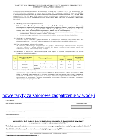
nowe taryfy za zbiorowe zaopatrzenie w wodę i