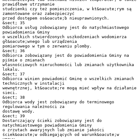
prawidłowe utrzymanie
studzienki czy też pomieszczenia, w kt&oacute;rym są
zamontowane oraz zabezpieczyć
przed dostępem os&oacute;b nieuprawnionych.
&sect; 35
Odbiorca usług zobowiązany jest do natychmiastowego
powiadomienia Gminy
o wszelkich stwierdzonych uszkodzeniach wodomierza
gł&oacute;wnego lub urządzenia
pomiarowego w tym o zerwaniu plomby.
&sect; 36
Odbiorca zobowiązany jest do powiadomienia Gminy na
piśmie o zmianach
własnościowych nieruchomości lub zmianach użytkownika
lokalu.
&sect; 37
Odbiorca winien powiadomić Gminę o wszelkich zmianach
technicznych w instalacji
wewnętrznej, kt&oacute;re mogą mieć wpływ na działanie
sieci.
&sect; 38
Odbiorca wody jest zobowiązany do terminowego
regulowania należności za
dostawę wody.
&sect; 39
Dostarczający ścieki zobowiązany jest do
natychmiastowego powiadomienia Gminy
o zrzutach awaryjnych lub zmianie jakości
ściek&oacute;w odbiegających od warunk&oacute;w