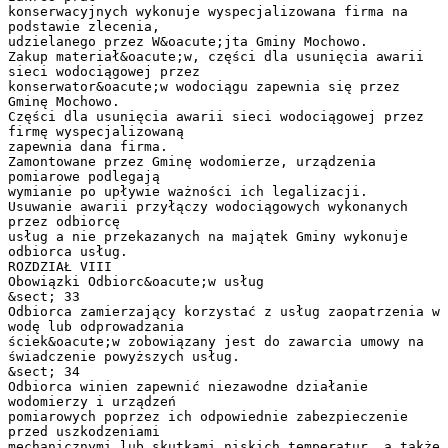
konserwacyjnych wykonuje wyspecjalizowana firma na
podstawie zlecenia,
udzielanego przez W&oacute;jta Gminy Mochowo.
Zakup materiał&oacute;w, części dla usunięcia awarii
sieci wodociągowej przez
konserwator&oacute;w wodociągu zapewnia się przez
Gminę Mochowo.
Części dla usunięcia awarii sieci wodociągowej przez
firmę wyspecjalizowaną
zapewnia dana firma.
Zamontowane przez Gminę wodomierze, urządzenia
pomiarowe podlegają
wymianie po upływie ważności ich legalizacji.
Usuwanie awarii przyłączy wodociągowych wykonanych
przez odbiorcę
usług a nie przekazanych na majątek Gminy wykonuje
odbiorca usług.
ROZDZIAŁ VIII
Obowiązki Odbiorc&oacute;w usług
&sect; 33
Odbiorca zamierzający korzystać z usług zaopatrzenia w
wodę lub odprowadzania
ściek&oacute;w zobowiązany jest do zawarcia umowy na
świadczenie powyższych usług.
&sect; 34
Odbiorca winien zapewnić niezawodne działanie
wodomierzy i urządzeń
pomiarowych poprzez ich odpowiednie zabezpieczenie
przed uszkodzeniami
mechanicznymi lub skutkami niskich temperatur, a także