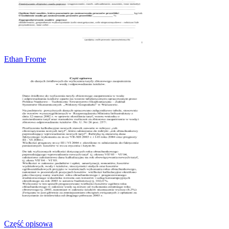
Ethan Frome
Część opisowa