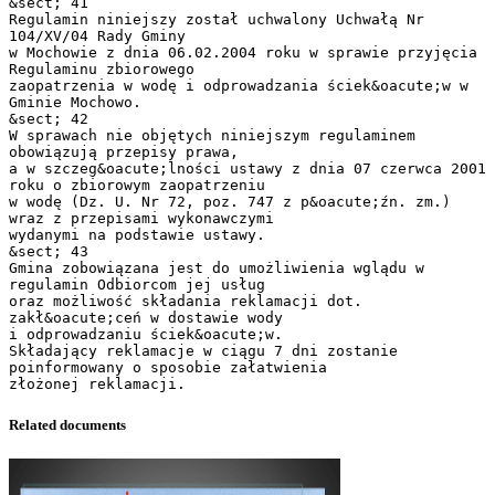
&sect; 41
Regulamin niniejszy został uchwalony Uchwałą Nr
104/XV/04 Rady Gminy
w Mochowie z dnia 06.02.2004 roku w sprawie przyjęcia
Regulaminu zbiorowego
zaopatrzenia w wodę i odprowadzania ściek&oacute;w w
Gminie Mochowo.
&sect; 42
W sprawach nie objętych niniejszym regulaminem
obowiązują przepisy prawa,
a w szczeg&oacute;lności ustawy z dnia 07 czerwca 2001
roku o zbiorowym zaopatrzeniu
w wodę (Dz. U. Nr 72, poz. 747 z p&oacute;źn. zm.)
wraz z przepisami wykonawczymi
wydanymi na podstawie ustawy.
&sect; 43
Gmina zobowiązana jest do umożliwienia wglądu w
regulamin Odbiorcom jej usług
oraz możliwość składania reklamacji dot.
zakł&oacute;ceń w dostawie wody
i odprowadzaniu ściek&oacute;w.
Składający reklamacje w ciągu 7 dni zostanie
poinformowany o sposobie załatwienia
Related documents