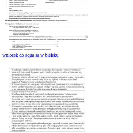
wniosek do aqua sa w bielsku