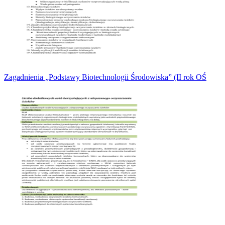
Zagadnienia „Podstawy Biotechnologii Środowiska” (II rok OŚ