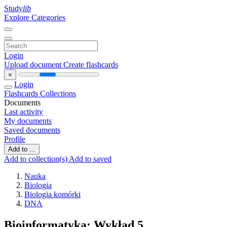
Study
lib
Explore Categories
Login
Upload document
Create flashcards
×
Login
Flashcards
Collections
Documents
Last activity
My documents
Saved documents
Profile
Add to ...
Add to collection(s)
Add to saved
Nauka
Biologia
Biologia komórki
DNA
Bioinformatyka: Wykład 5