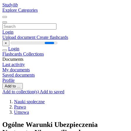
Study
lib
Explore Categories
Login
Upload document
Create flashcards
×
Login
Flashcards
Collections
Documents
Last activity
My documents
Saved documents
Profile
Add to ...
Add to collection(s)
Add to saved
Nauki społeczne
Prawo
Umowa
Ogólne Warunki Ubezpieczenia