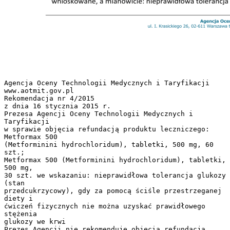
Agencja Oceny Technologii Medycznych i Taryfikacji
www.aotmit.gov.pl
Rekomendacja nr 4/2015
z dnia 16 stycznia 2015 r.
Prezesa Agencji Oceny Technologii Medycznych i
Taryfikacji
w sprawie objęcia refundacją produktu leczniczego:
Metformax 500
(Metforminini hydrochloridum), tabletki, 500 mg, 60
szt.;
Metformax 500 (Metforminini hydrochloridum), tabletki,
500 mg,
30 szt. we wskazaniu: nieprawidłowa tolerancja glukozy
(stan
przedcukrzycowy), gdy za pomocą ściśle przestrzeganej
diety i
ćwiczeń fizycznych nie można uzyskać prawidłowego
stężenia
glukozy we krwi
Prezes Agencji nie rekomenduje objęcia refundacją