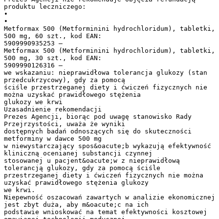
produktu leczniczego:
•
•
Metformax 500 (Metforminini hydrochloridum), tabletki,
500 mg, 60 szt., kod EAN:
5909990935253 –
Metformax 500 (Metforminini hydrochloridum), tabletki,
500 mg, 30 szt., kod EAN:
5909990126316 –
we wskazaniu: nieprawidłowa tolerancja glukozy (stan
przedcukrzycowy), gdy za pomocą
ściśle przestrzeganej diety i ćwiczeń fizycznych nie
można uzyskać prawidłowego stężenia
glukozy we krwi
Uzasadnienie rekomendacji
Prezes Agencji, biorąc pod uwagę stanowisko Rady
Przejrzystości, uważa że wyniki
dostępnych badań odnoszących się do skuteczności
metforminy w dawce 500 mg
w niewystarczający spos&oacute;b wykazują efektywność
kliniczną ocenianej substancji czynnej
stosowanej u pacjent&oacute;w z nieprawidłową
tolerancją glukozy, gdy za pomocą ściśle
przestrzeganej diety i ćwiczeń fizycznych nie można
uzyskać prawidłowego stężenia glukozy
we krwi.
Niepewność oszacowań zawartych w analizie ekonomicznej
jest zbyt duża, aby m&oacute;c na ich
podstawie wnioskować na temat efektywności kosztowej