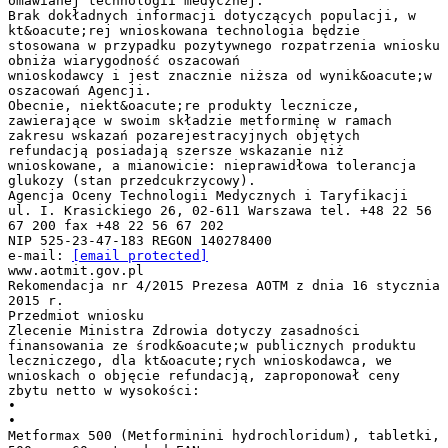
omawianej technologii medycznej.
Brak dokładnych informacji dotyczących populacji, w
kt&oacute;rej wnioskowana technologia będzie
stosowana w przypadku pozytywnego rozpatrzenia wniosku
obniża wiarygodność oszacowań
wnioskodawcy i jest znacznie niższa od wynik&oacute;w
oszacowań Agencji.
Obecnie, niekt&oacute;re produkty lecznicze,
zawierające w swoim składzie metforminę w ramach
zakresu wskazań pozarejestracyjnych objętych
refundacją posiadają szersze wskazanie niż
wnioskowane, a mianowicie: nieprawidłowa tolerancja
glukozy (stan przedcukrzycowy).
Agencja Oceny Technologii Medycznych i Taryfikacji
ul. I. Krasickiego 26, 02-611 Warszawa tel. +48 22 56
67 200 fax +48 22 56 67 202
NIP 525-23-47-183 REGON 140278400
e-mail:
[email protected]