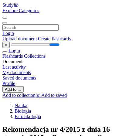
Study
lib
Explore Categories
Login
Upload document
Create flashcards
×
Login
Flashcards
Collections
Documents
Last activity
My documents
Saved documents
Profile
Add to ...
Add to collection(s)
Add to saved
Nauka
Biologia
Farmakologia
Rekomendacja nr 4/2015 z dnia 16