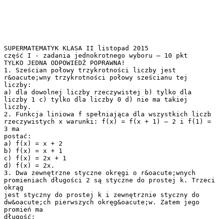
SUPERMATEMATYK KLASA II listopad 2015
część I - zadania jednokrotnego wyboru – 10 pkt
TYLKO JEDNA ODPOWIEDŹ POPRAWNA!
1. Sześcian połowy trzykrotności liczby jest
r&oacute;wny trzykrotności połowy sześcianu tej
liczby:
a) dla dowolnej liczby rzeczywistej b) tylko dla
liczby 1 c) tylko dla liczby 0 d) nie ma takiej
liczby.
2. Funkcja liniowa f spełniająca dla wszystkich liczb
rzeczywistych x warunki: f(x) = f(x + 1) – 2 i f(1) =
3 ma
postać:
a) f(x) = x + 2
b) f(x) = x + 1
c) f(x) = 2x + 1
d) f(x) = 2x.
3. Dwa zewnętrzne styczne okręgi o r&oacute;wnych
promieniach długości 2 są styczne do prostej k. Trzeci
okrąg
jest styczny do prostej k i zewnętrznie styczny do
dw&oacute;ch pierwszych okręg&oacute;w. Zatem jego
promień ma
długość: