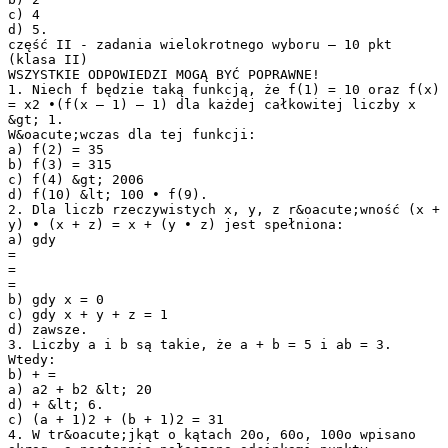
c) 4
d) 5.
część II - zadania wielokrotnego wyboru – 10 pkt
(klasa II)
WSZYSTKIE ODPOWIEDZI MOGĄ BYĆ POPRAWNE!
1. Niech f będzie taką funkcją, że f(1) = 10 oraz f(x)
= x2 ∙(f(x – 1) – 1) dla każdej całkowitej liczby x
&gt; 1.
W&oacute;wczas dla tej funkcji:
a) f(2) = 35
b) f(3) = 315
c) f(4) &gt; 2006
d) f(10) &lt; 100 ∙ f(9).
2. Dla liczb rzeczywistych x, y, z r&oacute;wność (x +
y) ∙ (x + z) = x + (y ∙ z) jest spełniona:
a) gdy
=
=
=
b) gdy x = 0
c) gdy x + y + z = 1
d) zawsze.
3. Liczby a i b są takie, że a + b = 5 i ab = 3.
Wtedy:
b) + =
a) a2 + b2 &lt; 20
d) + &lt; 6.
c) (a + 1)2 + (b + 1)2 = 31
4. W tr&oacute;jkąt o kątach 20o, 60o, 100o wpisano