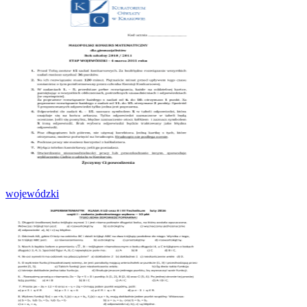
wojewódzki