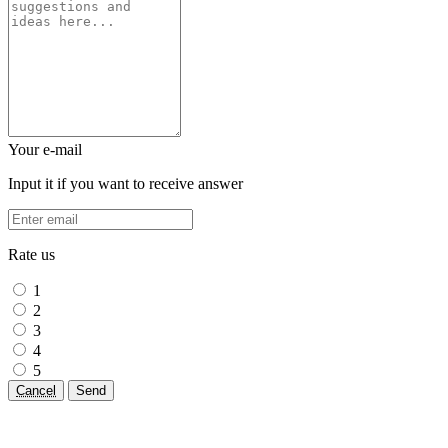
Your e-mail
Input it if you want to receive answer
Rate us
1
2
3
4
5
Cancel
Send