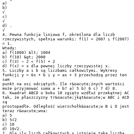
a)
b)
√
c)
√
d) .
√
4. Pewna funkcja liniowa f, określona dla liczb
rzeczywistych, spełnia warunki: f(1) = 2007 i f(2007)
= 1.
Wtedy:
a) f(1000) &lt; 1004
b) f(10) &gt; 2000
c) f(3) – 2 = f(5) + 2
d) f(x) = x dla pewnej liczby rzeczywistej x.
5. Liczby a i b są liczbami całkowitymi. Wykresy
funkcji y = 6x + b i y = ax + 3 przechodzą przez ten
sam
punkt na osi odciętych. Ile r&oacute;żnych wartości
może przyjmować suma a + b? a) 5 b) 6 c) 7 d) 8.
6. Kwadrat ABCD o boku 10 zgięto wzdłuż przekątnej AC
tak, że płaszczyzny tr&oacute;jkąt&oacute;w ABC i ACD
są
prostopadłe. Odległość wierzchołk&oacute;w B i D jest
teraz r&oacute;wna:
a) 5
b) 5√2
c) 10
d) 10√2.
7. Dla ilu liczb całkowitych x istnieje taka liczba