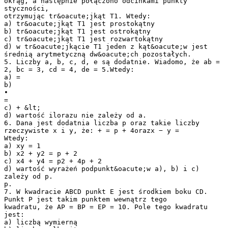
okrąg, a następnie połączono odcinkami punkty
styczności,
otrzymując tr&oacute;jkąt T1. Wtedy:
a) tr&oacute;jkąt T1 jest prostokątny
b) tr&oacute;jkąt T1 jest ostrokątny
c) tr&oacute;jkąt T1 jest rozwartokątny
d) w tr&oacute;jkącie T1 jeden z kąt&oacute;w jest
średnią arytmetyczną dw&oacute;ch pozostałych.
5. Liczby a, b, c, d, e są dodatnie. Wiadomo, że ab =
2, bc = 3, cd = 4, de = 5.Wtedy:
a) =
b)
∙
=
c) + &lt;
d) wartość ilorazu nie zależy od a.
6. Dana jest dodatnia liczba p oraz takie liczby
rzeczywiste x i y, że: + = p + 4orazx − y =
Wtedy:
a) xy = 1
b) x2 + y2 = p + 2
c) x4 + y4 = p2 + 4p + 2
d) wartość wyrażeń podpunkt&oacute;w a), b) i c)
zależy od p.
p.
7. W kwadracie ABCD punkt E jest środkiem boku CD.
Punkt P jest takim punktem wewnątrz tego
kwadratu, że AP = BP = EP = 10. Pole tego kwadratu
jest:
a) liczbą wymierną