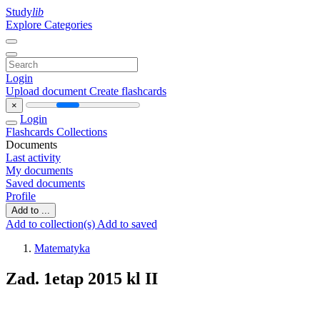
Study
lib
Explore Categories
Login
Upload document
Create flashcards
×
Login
Flashcards
Collections
Documents
Last activity
My documents
Saved documents
Profile
Add to ...
Add to collection(s)
Add to saved
Matematyka
Zad. 1etap 2015 kl II