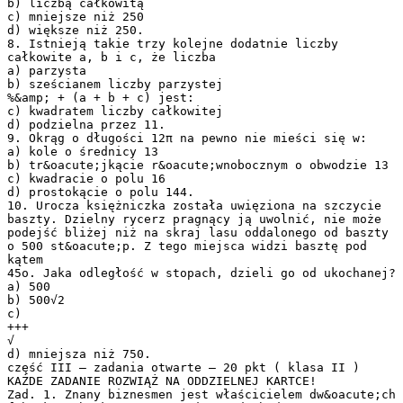
b) liczbą całkowitą
c) mniejsze niż 250
d) większe niż 250.
8. Istnieją takie trzy kolejne dodatnie liczby
całkowite a, b i c, że liczba
a) parzysta
b) sześcianem liczby parzystej
%&amp; + (a + b + c) jest:
c) kwadratem liczby całkowitej
d) podzielna przez 11.
9. Okrąg o długości 12π na pewno nie mieści się w:
a) kole o średnicy 13
b) tr&oacute;jkącie r&oacute;wnobocznym o obwodzie 13
c) kwadracie o polu 16
d) prostokącie o polu 144.
10. Urocza księżniczka została uwięziona na szczycie
baszty. Dzielny rycerz pragnący ją uwolnić, nie może
podejść bliżej niż na skraj lasu oddalonego od baszty
o 500 st&oacute;p. Z tego miejsca widzi basztę pod
kątem
45o. Jaka odległość w stopach, dzieli go od ukochanej?
a) 500
b) 500√2
c)
+++
√
d) mniejsza niż 750.
część III – zadania otwarte – 20 pkt ( klasa II )
KAŻDE ZADANIE ROZWIĄŻ NA ODDZIELNEJ KARTCE!
Zad. 1. Znany biznesmen jest właścicielem dw&oacute;ch