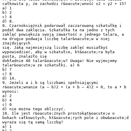
całkowita y, że zachodzi r&oacute;wność x2 = y2 + 15?
a) 1
b) 2
c) 4
d) 8.
8. Czarnoksiężnik podarował zaczarowaną szkatułkę i
podał dwa zaklęcia. Szkatułka ta na jedno z tych
zaklęć powiększa swoją zawartość o jednego talara, a
na drugie podwaja liczbę talar&oacute;w w niej
znajdujących
się. Jaką najmniejszą liczbę zaklęć musiałbyś
wypowiedzieć, aby w szkatułce, kt&oacute;ra była
pusta, znalazło się
dokładnie 40 talar&oacute;w? Uwaga! Nie wyjmujemy
talar&oacute;w ze szkatułki. a) 6
b) 7
c) 8
d) 14.
9. Jeżeli a i b są liczbami spełniającymi
r&oacute;wnanie (a – b)2 + (a + b – 4)2 = 0, to a ∙ b
wynosi:
a) 2
b) 4
c) 0
d) nie można tego obliczyć.
10. Ile jest r&oacute;żnych prostokąt&oacute;w o
bokach całkowitych, kt&oacute;rych pole i obw&oacute;d
wyraża się tą samą liczbą?
a) 1
b) 2