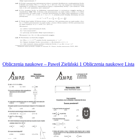
Obliczenia naukowe – Paweł Zieliński 1 Obliczenia naukowe Lista