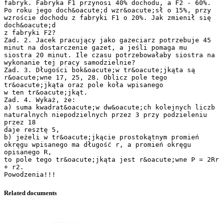
fabryk. Fabryka F1 przynosi 40% dochodu, a F2 - 60%.
Po roku jego doch&oacute;d wzr&oacute;sł o 15%, przy
wzroście dochodu z fabryki F1 o 20%. Jak zmienił się
doch&oacute;d
z fabryki F2?
Zad. 2. Jacek pracujący jako gazeciarz potrzebuje 45
minut na dostarczenie gazet, a jeśli pomaga mu
siostra 20 minut. Ile czasu potrzebowałaby siostra na
wykonanie tej pracy samodzielnie?
Zad. 3. Długości bok&oacute;w tr&oacute;jkąta są
r&oacute;wne 17, 25, 28. Oblicz pole tego
tr&oacute;jkąta oraz pole koła wpisanego
w ten tr&oacute;jkąt.
Zad. 4. Wykaż, że:
a) suma kwadrat&oacute;w dw&oacute;ch kolejnych liczb
naturalnych niepodzielnych przez 3 przy podzieleniu
przez 18
daje resztę 5,
b) jeżeli w tr&oacute;jkącie prostokątnym promień
okręgu wpisanego ma długość r, a promień okręgu
opisanego R,
to pole tego tr&oacute;jkąta jest r&oacute;wne P = 2Rr
+ r2.
Related documents