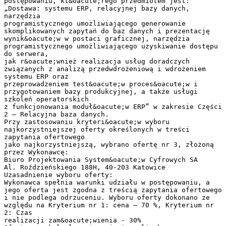
postępowaniu, kt&oacute;rego przedmiotem jest:
„Dostawa: systemu ERP, relacyjnej bazy danych,
narzędzia
programistycznego umożliwiającego generowanie
skomplikowanych zapytań do baz danych i prezentację
wynik&oacute;w w postaci graficznej, narzędzia
programistycznego umożliwiającego uzyskiwanie dostępu
do serwera,
jak r&oacute;wnież realizacja usług doradczych
związanych z analizą przedwdrożeniową i wdrożeniem
systemu ERP oraz
przeprowadzeniem test&oacute;w proces&oacute;w i
przygotowaniem bazy produkcyjnej, a także usługi
szkoleń operatorskich
z funkcjonowania moduł&oacute;w ERP” w zakresie Części
2 – Relacyjna baza danych.
Przy zastosowaniu kryteri&oacute;w wyboru
najkorzystniejszej oferty określonych w treści
zapytania ofertowego
jako najkorzystniejszą, wybrano ofertę nr 3, złożoną
przez Wykonawcę:
Biuro Projektowania System&oacute;w Cyfrowych SA
Al. Roździeńskiego 188H, 40-203 Katowice
Uzasadnienie wyboru oferty:
Wykonawca spełnia warunki udziału w postępowaniu, a
jego oferta jest zgodna z treścią zapytania ofertowego
i nie podlega odrzuceniu. Wyboru oferty dokonano ze
względu na Kryterium nr 1: cena – 70 %, Kryterium nr
2: Czas
realizacji zam&oacute;wienia - 30%