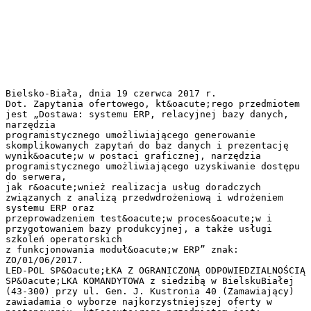
Bielsko-Biała, dnia 19 czerwca 2017 r.
Dot. Zapytania ofertowego, kt&oacute;rego przedmiotem
jest „Dostawa: systemu ERP, relacyjnej bazy danych,
narzędzia
programistycznego umożliwiającego generowanie
skomplikowanych zapytań do baz danych i prezentację
wynik&oacute;w w postaci graficznej, narzędzia
programistycznego umożliwiającego uzyskiwanie dostępu
do serwera,
jak r&oacute;wnież realizacja usług doradczych
związanych z analizą przedwdrożeniową i wdrożeniem
systemu ERP oraz
przeprowadzeniem test&oacute;w proces&oacute;w i
przygotowaniem bazy produkcyjnej, a także usługi
szkoleń operatorskich
z funkcjonowania moduł&oacute;w ERP” znak:
ZO/01/06/2017.
LED-POL SP&Oacute;ŁKA Z OGRANICZONĄ ODPOWIEDZIALNOŚCIĄ
SP&Oacute;LKA KOMANDYTOWA z siedzibą w BielskuBiałej
(43-300) przy ul. Gen. J. Kustronia 40 (Zamawiający)
zawiadamia o wyborze najkorzystniejszej oferty w