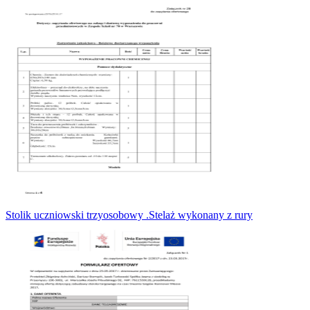
Stolik uczniowski trzyosobowy .Stelaż wykonany z rury