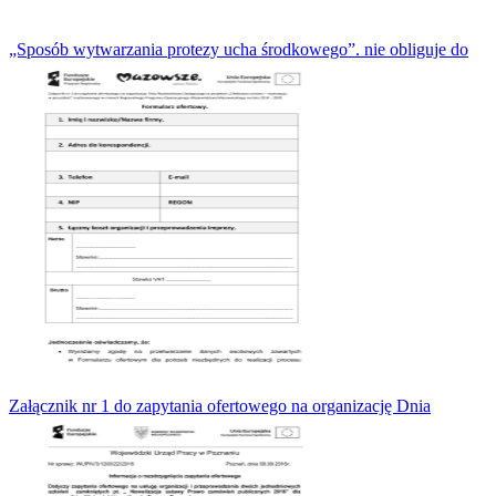
„Sposób wytwarzania protezy ucha środkowego”. nie obliguje do
Załącznik nr 1 do zapytania ofertowego na organizację Dnia