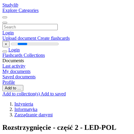
Study
lib
Explore Categories
Login
Upload document
Create flashcards
×
Login
Flashcards
Collections
Documents
Last activity
My documents
Saved documents
Profile
Add to ...
Add to collection(s)
Add to saved
Inżynieria
Informatyka
Zarządzanie danymi
Rozstrzygnięcie - część 2 - LED-POL