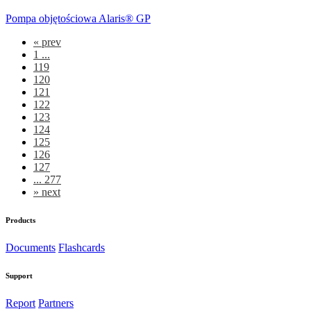
Pompa objętościowa Alaris® GP
«
prev
1 ...
119
120
121
122
123
124
125
126
127
... 277
»
next
Products
Documents
Flashcards
Support
Report
Partners