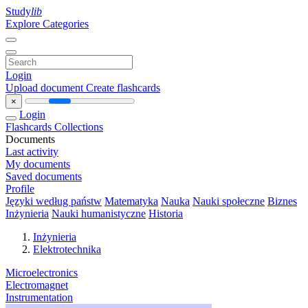
Study
lib
Explore Categories
Login
Upload document
Create flashcards
×
Login
Flashcards
Collections
Documents
Last activity
My documents
Saved documents
Profile
Języki według państw
Matematyka
Nauka
Nauki społeczne
Biznes
Inżynieria
Nauki humanistyczne
Historia
Inżynieria
Elektrotechnika
Microelectronics
Electromagnet
Instrumentation