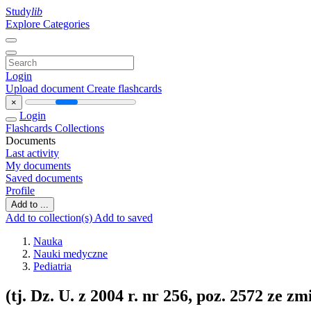
Study
lib
Explore Categories
Login
Upload document
Create flashcards
×
Login
Flashcards
Collections
Documents
Last activity
My documents
Saved documents
Profile
Add to ...
Add to collection(s)
Add to saved
Nauka
Nauki medyczne
Pediatria
(tj. Dz. U. z 2004 r. nr 256, poz. 2572 ze z