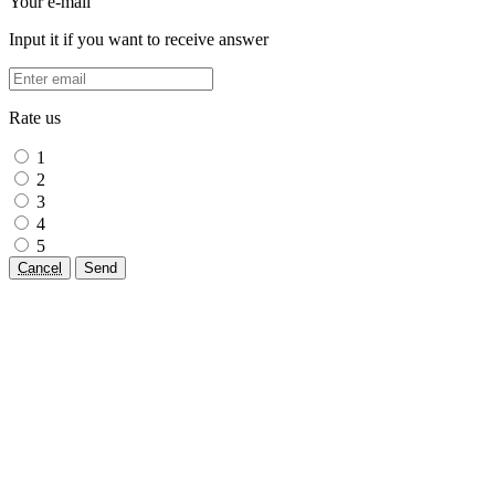
Your e-mail
Input it if you want to receive answer
Rate us
1
2
3
4
5
Cancel
Send