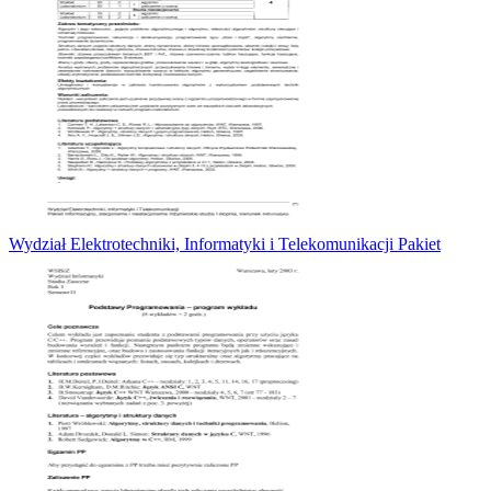
Wydział Elektrotechniki, Informatyki i Telekomunikacji Pakiet