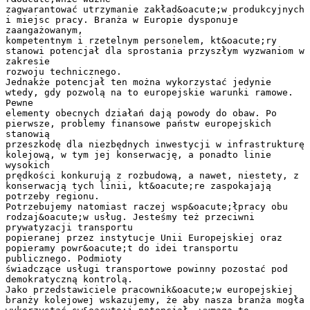
zagwarantować utrzymanie zakład&oacute;w produkcyjnych
i miejsc pracy. Branża w Europie dysponuje
zaangażowanym,
kompetentnym i rzetelnym personelem, kt&oacute;ry
stanowi potencjał dla sprostania przyszłym wyzwaniom w
zakresie
rozwoju technicznego.
Jednakże potencjał ten można wykorzystać jedynie
wtedy, gdy pozwolą na to europejskie warunki ramowe.
Pewne
elementy obecnych działań dają powody do obaw. Po
pierwsze, problemy finansowe państw europejskich
stanowią
przeszkodę dla niezbędnych inwestycji w infrastrukturę
kolejową, w tym jej konserwację, a ponadto linie
wysokich
prędkości konkurują z rozbudową, a nawet, niestety, z
konserwacją tych linii, kt&oacute;re zaspokajają
potrzeby regionu.
Potrzebujemy natomiast raczej wsp&oacute;łpracy obu
rodzaj&oacute;w usług. Jesteśmy też przeciwni
prywatyzacji transportu
popieranej przez instytucje Unii Europejskiej oraz
popieramy powr&oacute;t do idei transportu
publicznego. Podmioty
świadczące usługi transportowe powinny pozostać pod
demokratyczną kontrolą.
Jako przedstawiciele pracownik&oacute;w europejskiej
branży kolejowej wskazujemy, że aby nasza branża mogła