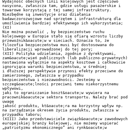
Wydajność obecnych linii kolejowych jest częściowo
nasycona, zwłaszcza tam, gdzie usługi pasażerskie i
towarowe korzystają z tej samej infrastruktury.
Niezbędne są inwestycje oraz działania
badawczorozwojowe nad sprzętem i infrastrukturą dla
umożliwienia bardziej efektywnego ich wykorzystania;
(XI)
Nie można pozwolić , by bezpieczeństwo ruchu
kolejowego w Europie stało się ofiarą wzrostu liczby
przewoźnik&oacute;w w sieciach. Oznacza to, że
filozofia bezpieczeństwa musi być dostosowana do
liberalizacji wprowadzonej do tej pory;
(XII) Polityka udzielania, zgodnie z dyrektywami,
zam&oacute;wień publicznych (lub publiczno-prywatnych)
nastawiona wyłącznie na aspekty kosztowe i całkowicie
ignorująca warunki bezpieczeństwa, w średniej
i dłuższej perspektywie przynosi efekty przeciwne do
zamierzonego, zwłaszcza w przypadku
bezpieczeństwa i niezawodności. Jesteśmy w
szczeg&oacute;lności przeciwni temu niekorzystnemu
wpływowi,
jaki to ograniczanie koszt&oacute;w wywiera na
pracownik&oacute;w sektora transportu. Należy brać pod
uwagę
jakość produktu, kt&oacute;ra ma korzystny wpływ np.
na zarządzanie okresem życia produktu, zwłaszcza w
przypadku taboru;
(XIII) Jako przedstawiciele związk&oacute;w zawodowych
europejskiej branży kolejowej, nie możemy wspierać
„patriotyzmu ekonomicznego” ani rynk&oacute;w