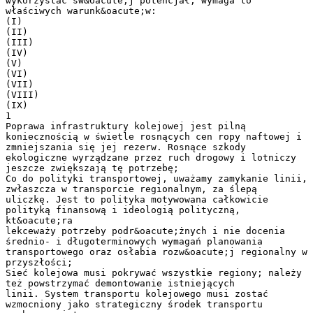
wykorzystać sw&oacute;j potencjał, wymaga to
właściwych warunk&oacute;w:
(I)
(II)
(III)
(IV)
(V)
(VI)
(VII)
(VIII)
(IX)
1
Poprawa infrastruktury kolejowej jest pilną
koniecznością w świetle rosnących cen ropy naftowej i
zmniejszania się jej rezerw. Rosnące szkody
ekologiczne wyrządzane przez ruch drogowy i lotniczy
jeszcze zwiększają tę potrzebę;
Co do polityki transportowej, uważamy zamykanie linii,
zwłaszcza w transporcie regionalnym, za ślepą
uliczkę. Jest to polityka motywowana całkowicie
polityką finansową i ideologią polityczną,
kt&oacute;ra
lekceważy potrzeby podr&oacute;żnych i nie docenia
średnio- i długoterminowych wymagań planowania
transportowego oraz osłabia rozw&oacute;j regionalny w
przyszłości;
Sieć kolejowa musi pokrywać wszystkie regiony; należy
też powstrzymać demontowanie istniejących
linii. System transportu kolejowego musi zostać
wzmocniony jako strategiczny środek transportu