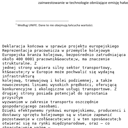
Deklaracja końcowa w sprawie projektu europejskiego
Reprezentacja pracownicza w przemyśle kolejowym
Europejska branża kolejowa, bezpośrednio zatrudniająca
około 400 0001 pracownik&oacute;w, ma znaczenie
strukturalne. Z
jednej strony wspiera silny sektor transportowy,
kt&oacute;ry w Europie może pochwalić się wydajną
infrastrukturą
kolejową, tramwajową i kolei podziemnej, a także
nowoczesnymi liniami wysokich prędkości, oferującą
konkurencyjne i ekologiczne usługi transportowe. Z
drugiej strony posiada potencjał do sprostania
przyszłym
wyzwaniom w zakresie transportu oszczędnie
gospodarującego zasobami.
Dzięki efektywnemu rynkowi europejskiemu, producenci i
dostawcy sprzętu kolejowego są w stanie zapewnić
pozostawanie w czoł&oacute;wce i w ten spos&oacute;b
otwierać się na rynki międzynarodowe, oraz – co
r&oacute;wnie ważne –