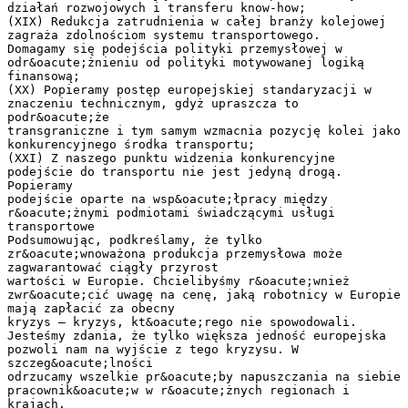
działań rozwojowych i transferu know-how;
(XIX) Redukcja zatrudnienia w całej branży kolejowej
zagraża zdolnościom systemu transportowego.
Domagamy się podejścia polityki przemysłowej w
odr&oacute;żnieniu od polityki motywowanej logiką
finansową;
(XX) Popieramy postęp europejskiej standaryzacji w
znaczeniu technicznym, gdyż upraszcza to
podr&oacute;że
transgraniczne i tym samym wzmacnia pozycję kolei jako
konkurencyjnego środka transportu;
(XXI) Z naszego punktu widzenia konkurencyjne
podejście do transportu nie jest jedyną drogą.
Popieramy
podejście oparte na wsp&oacute;łpracy między
r&oacute;żnymi podmiotami świadczącymi usługi
transportowe
Podsumowując, podkreślamy, że tylko
zr&oacute;wnoważona produkcja przemysłowa może
zagwarantować ciągły przyrost
wartości w Europie. Chcielibyśmy r&oacute;wnież
zwr&oacute;cić uwagę na cenę, jaką robotnicy w Europie
mają zapłacić za obecny
kryzys – kryzys, kt&oacute;rego nie spowodowali.
Jesteśmy zdania, że tylko większa jedność europejska
pozwoli nam na wyjście z tego kryzysu. W
szczeg&oacute;lności
odrzucamy wszelkie pr&oacute;by napuszczania na siebie
pracownik&oacute;w w r&oacute;żnych regionach i
krajach.