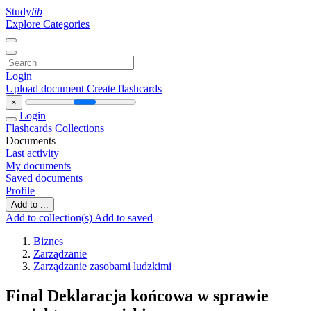
Study
lib
Explore Categories
Login
Upload document
Create flashcards
×
Login
Flashcards
Collections
Documents
Last activity
My documents
Saved documents
Profile
Add to ...
Add to collection(s)
Add to saved
Biznes
Zarządzanie
Zarządzanie zasobami ludzkimi
Final Deklaracja końcowa w sprawie