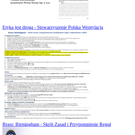
Etyka jest droga - Stowarzyszenie Polska Wentylacja
Brass: Birmingham - Skrót Zasad i Przypomnienie Reguł