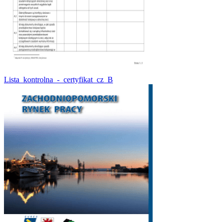
Lista_kontrolna_-_certyfikat_cz_B