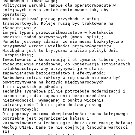
osobowego i towarowego;
Polityczne warunki ramowe dla operator&oacute;w
kolejowych muszą zostać dostosowane tak, aby
operatorzy
mogli uzyskiwać połowę przychodu z usług
transportowych. Koleje muszą być traktowane na
r&oacute;wni z
innymi typami przewoźnik&oacute;w w kontekście
podziału zadań przewozowych (modal split);
Ponadto jesteśmy zdania, że nie można bezkrytyczne
przyjmować wzrostu wielkości przewoz&oacute;w.
Niezbędna jest tu krytyczna analiza polityk Unii
Europejskiej;
Inwestowanie w konserwację i utrzymanie taboru jest
r&oacute;wnie nieodzowne, co konserwacja istniejących
szlak&oacute;w, aby utrzymywać je w stanie
zapewniającym bezpieczeństwo i efektywność;
Rozbudowa infrastruktury w regionach nie może być
powstrzymywana na korzyść międzynarodowych
linii wysokich prędkości;
Technika sygnałowa pilnie potrzebuje modernizacji i
harmonizacji dla zapewnienia bezpieczeństwa i
niezawodności, wymaganej z punktu widzenia
„atrakcyjności” kolei jako dostawcy usług
transportowych;
Dla poprawy poziomu akceptowalności ruchu kolejowego
potrzebne jest ograniczenie hałasu i
zainwestowanie w technologie obniżające emisję hałasu;
Według UNIFE. Dane te nie obejmują łańcucha wartości.
(X)