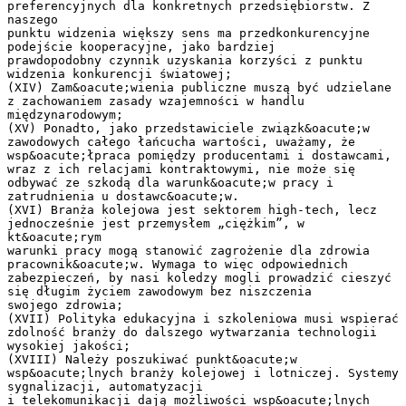
preferencyjnych dla konkretnych przedsiębiorstw. Z
naszego
punktu widzenia większy sens ma przedkonkurencyjne
podejście kooperacyjne, jako bardziej
prawdopodobny czynnik uzyskania korzyści z punktu
widzenia konkurencji światowej;
(XIV) Zam&oacute;wienia publiczne muszą być udzielane
z zachowaniem zasady wzajemności w handlu
międzynarodowym;
(XV) Ponadto, jako przedstawiciele związk&oacute;w
zawodowych całego łańcucha wartości, uważamy, że
wsp&oacute;łpraca pomiędzy producentami i dostawcami,
wraz z ich relacjami kontraktowymi, nie może się
odbywać ze szkodą dla warunk&oacute;w pracy i
zatrudnienia u dostawc&oacute;w.
(XVI) Branża kolejowa jest sektorem high-tech, lecz
jednocześnie jest przemysłem „ciężkim”, w
kt&oacute;rym
warunki pracy mogą stanowić zagrożenie dla zdrowia
pracownik&oacute;w. Wymaga to więc odpowiednich
zabezpieczeń, by nasi koledzy mogli prowadzić cieszyć
się długim życiem zawodowym bez niszczenia
swojego zdrowia;
(XVII) Polityka edukacyjna i szkoleniowa musi wspierać
zdolność branży do dalszego wytwarzania technologii
wysokiej jakości;
(XVIII) Należy poszukiwać punkt&oacute;w
wsp&oacute;lnych branży kolejowej i lotniczej. Systemy
sygnalizacji, automatyzacji
i telekomunikacji dają możliwości wsp&oacute;lnych