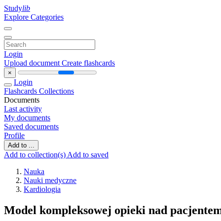
Study
lib
Explore Categories
Login
Upload document
Create flashcards
×
Login
Flashcards
Collections
Documents
Last activity
My documents
Saved documents
Profile
Add to ...
Add to collection(s)
Add to saved
Nauka
Nauki medyczne
Kardiologia
Model kompleksowej opieki nad pacjentem