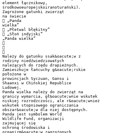
element łącznikowy,
środkowoeuropejskoiranoturański).
Zagrożone gatunki zwierząt
na świecie
 „Panda
wielka”
 „Płetwal błękitny”
 „Słoń indyjski”
„Panda wielka”



Należy do gatunku ssak&oacute;w z
rodziny niedźwiedziowatych
należących do rzędu drapieżnych.
Zamieszkuje łańcuchy g&oacute;rskie
położone w
prowincjach Syczuan, Gansu i
Shaanxi w Chińskiej Republice
Ludowej.
Panda wielka należy do zwierząt na
granicy wymarcia, gł&oacute;wnie wskutek
niskiej rozrodzczości, ale r&oacute;wnież
wskutek stopniowego ograniczania
obszar&oacute;w dla niej dostępnych.
Panda jest symbolem World
Wildlife Fund, organizacji
zajmującej się
ochroną środowiska i
organizm&oacute;w zagrożonych