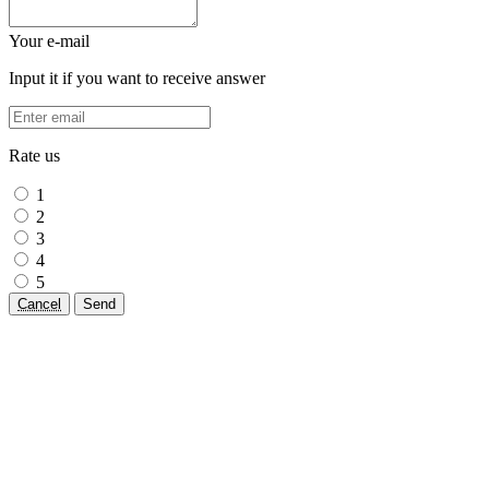
Your e-mail
Input it if you want to receive answer
Rate us
1
2
3
4
5
Cancel
Send