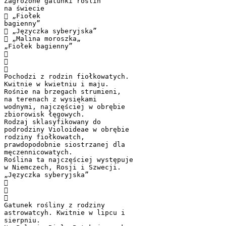
Zagrożone gatunki roślin
na świecie
 „Fiołek
bagienny”
 „Języczka syberyjska”
 „Malina moroszka„
„Fiołek bagienny”



Pochodzi z rodzin fiołkowatych.
Kwitnie w kwietniu i maju.
Rośnie na brzegach strumieni,
na terenach z wysiękami
wodnymi, najczęściej w obrębie
zbiorowisk łęgowych.
Rodzaj sklasyfikowany do
podrodziny Violoideae w obrębie
rodziny fiołkowatch,
prawdopodobnie siostrzanej dla
męczennicowatych.
Roślina ta najczęściej występuje
w Niemczech, Rosji i Szwecji.
„Języczka syberyjska”



Gatunek rośliny z rodziny
astrowatcyh. Kwitnie w lipcu i
sierpniu.