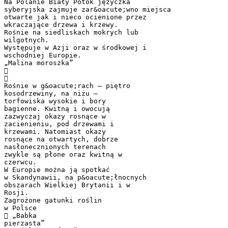
Na Polanie Biały Potok języczka
syberyjska zajmuje zar&oacute;wno miejsca
otwarte jak i nieco ocienione przez
wkraczające drzewa i krzewy.
Rośnie na siedliskach mokrych lub
wilgotnych.
Występuje w Azji oraz w środkowej i
wschodniej Europie.
„Malina moroszka”


Rośnie w g&oacute;rach – piętro
kosodrzewiny, na niżu –
torfowiska wysokie i bory
bagienne. Kwitną i owocują
zazwyczaj okazy rosnące w
zacienieniu, pod drzewami i
krzewami. Natomiast okazy
rosnące na otwartych, dobrze
nasłonecznionych terenach
zwykle są płone oraz kwitną w
czerwcu.
W Europie można ją spotkać
w Skandynawii, na p&oacute;łnocnych
obszarach Wielkiej Brytanii i w
Rosji.
Zagrożone gatunki roślin
w Polsce
 „Babka
pierzasta”