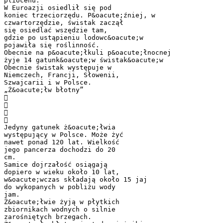
pliocenu.
W Euroazji osiedlił się pod
koniec trzeciorzędu. P&oacute;źniej, w
czwartorzędzie, świstak zaczął
się osiedlać wszędzie tam,
gdzie po ustąpieniu lodowc&oacute;w
pojawiła się roślinność.
Obecnie na p&oacute;łkuli p&oacute;łnocnej
żyje 14 gatunk&oacute;w świstak&oacute;w
Obecnie świstak występuje w
Niemczech, Francji, Słowenii,
Szwajcarii i w Polsce.
„Ż&oacute;łw błotny”




Jedyny gatunek ż&oacute;łwia
występujący w Polsce. Może żyć
nawet ponad 120 lat. Wielkość
jego pancerza dochodzi do 20
cm.
Samice dojrzałość osiągają
dopiero w wieku około 10 lat,
w&oacute;wczas składają około 15 jaj
do wykopanych w pobliżu wody
jam.
Ż&oacute;łwie żyją w płytkich
zbiornikach wodnych o silnie
zarośniętych brzegach.