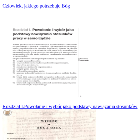
Człowiek, jakiego potrzebuje Bóg
Rozdział I.Powołanie i wybór jako podstawy nawiązania stosunków