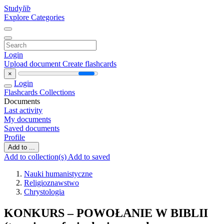
Study
lib
Explore Categories
Login
Upload document
Create flashcards
×
Login
Flashcards
Collections
Documents
Last activity
My documents
Saved documents
Profile
Add to ...
Add to collection(s)
Add to saved
Nauki humanistyczne
Religioznawstwo
Chrystologia
KONKURS – POWOŁANIE W BIBLII