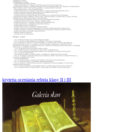
kryteria oceniania religia klasy II i III