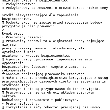
mniejszej uwagi na bezpieczeństwo.
• Podwykonawstwo:
 Podwykonawcy są zmuszeni oferować bardzo niskie ceny
=
środki niewystarczające dla zapewnienia
bezpieczeństwa.
 Podwykonawcy nie zawsze przed rozpoczęciem budowy
przygotowują plan prewencji.
2
Rynek pracy
• Pracownicy czasowi:
 Pracownicy czasowi to w większości osoby zajmujące
miejsca
pracy o niskiej pewności zatrudnienia, słabo
wyszkolone i mało
uczulone na kwestie bezpieczeństwa.
 Agencje pracy tymczasowej zapewniają minimum
wyposażenia
bezpieczeństwa (obuwie), często w zamian za
rekompensatę
finansową obciążającą pracownika czasowego.
 Małe i średnie przedsiębiorstwa korzystające z usług
pracownik&oacute;w czasowych często nie zapewniają im
środk&oacute;w
ochronnych i nie są przygotowane do ich przyjęcia.
 Pracownicy ci nie są objęci układem zbiorowym
sektora
budowlanego i rob&oacute;t publicznych.
• Praca nielegalna:
 Korzystanie z siły roboczej pracującej bez umowy,