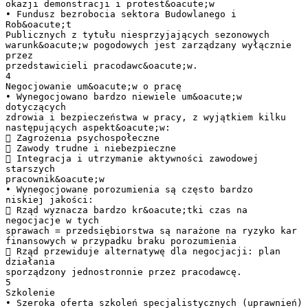
okazji demonstracji i protest&oacute;w
• Fundusz bezrobocia sektora Budowlanego i
Rob&oacute;t
Publicznych z tytułu niesprzyjających sezonowych
warunk&oacute;w pogodowych jest zarządzany wyłącznie
przez
przedstawicieli pracodawc&oacute;w.
4
Negocjowanie um&oacute;w o pracę
• Wynegocjowano bardzo niewiele um&oacute;w
dotyczących
zdrowia i bezpieczeństwa w pracy, z wyjątkiem kilku
następujących aspekt&oacute;w:
 Zagrożenia psychospołeczne
 Zawody trudne i niebezpieczne
 Integracja i utrzymanie aktywności zawodowej
starszych
pracownik&oacute;w
• Wynegocjowane porozumienia są często bardzo
niskiej jakości:
 Rząd wyznacza bardzo kr&oacute;tki czas na
negocjacje w tych
sprawach = przedsiębiorstwa są narażone na ryzyko kar
finansowych w przypadku braku porozumienia
 Rząd przewiduje alternatywę dla negocjacji: plan
działania
sporządzony jednostronnie przez pracodawcę.
5
Szkolenie
• Szeroka oferta szkoleń specjalistycznych (uprawnień)