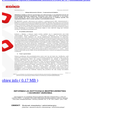
obieg info ( 0.17 MB )