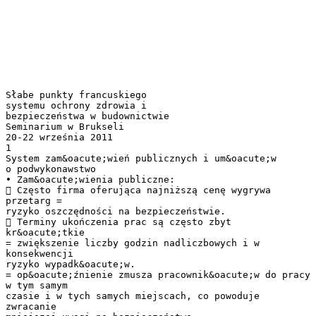
Słabe punkty francuskiego
systemu ochrony zdrowia i
bezpieczeństwa w budownictwie
Seminarium w Brukseli
20-22 września 2011
1
System zam&oacute;wień publicznych i um&oacute;w
o podwykonawstwo
• Zam&oacute;wienia publiczne:
 Często firma oferująca najniższą cenę wygrywa
przetarg =
ryzyko oszczędności na bezpieczeństwie.
 Terminy ukończenia prac są często zbyt
kr&oacute;tkie
= zwiększenie liczby godzin nadliczbowych i w
konsekwencji
ryzyko wypadk&oacute;w.
= op&oacute;źnienie zmusza pracownik&oacute;w do pracy
w tym samym
czasie i w tych samych miejscach, co powoduje
zwracanie