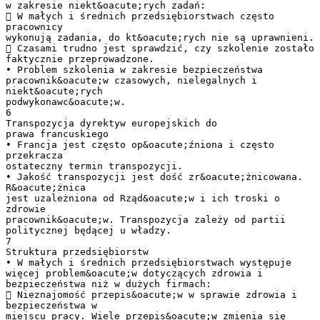
w zakresie niekt&oacute;rych zadań:
 W małych i średnich przedsiębiorstwach często
pracownicy
wykonują zadania, do kt&oacute;rych nie są uprawnieni.
 Czasami trudno jest sprawdzić, czy szkolenie zostało
faktycznie przeprowadzone.
• Problem szkolenia w zakresie bezpieczeństwa
pracownik&oacute;w czasowych, nielegalnych i
niekt&oacute;rych
podwykonawc&oacute;w.
6
Transpozycja dyrektyw europejskich do
prawa francuskiego
• Francja jest często op&oacute;źniona i często
przekracza
ostateczny termin transpozycji.
• Jakość transpozycji jest dość zr&oacute;żnicowana.
R&oacute;żnica
jest uzależniona od Rząd&oacute;w i ich troski o
zdrowie
pracownik&oacute;w. Transpozycja zależy od partii
politycznej będącej u władzy.
7
Struktura przedsiębiorstw
• W małych i średnich przedsiębiorstwach występuje
więcej problem&oacute;w dotyczących zdrowia i
bezpieczeństwa niż w dużych firmach:
 Nieznajomość przepis&oacute;w w sprawie zdrowia i
bezpieczeństwa w
miejscu pracy. Wiele przepis&oacute;w zmienia się