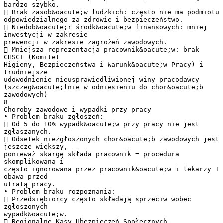
bardzo szybko.
 Brak zasob&oacute;w ludzkich: często nie ma podmiotu
odpowiedzialnego za zdrowie i bezpieczeństwo.
 Niedob&oacute;r środk&oacute;w finansowych: mniej
inwestycji w zakresie
prewencji w zakresie zagrożeń zawodowych.
 Mniejsza reprezentacja pracownik&oacute;w: brak
CHSCT (Komitet
Higieny, Bezpieczeństwa i Warunk&oacute;w Pracy) i
trudniejsze
udowodnienie nieusprawiedliwionej winy pracodawcy
(szczeg&oacute;lnie w odniesieniu do chor&oacute;b
zawodowych)
8
Choroby zawodowe i wypadki przy pracy
• Problem braku zgłoszeń:
 Od 5 do 10% wypadk&oacute;w przy pracy nie jest
zgłaszanych.
 Odsetek niezgłoszonych chor&oacute;b zawodowych jest
jeszcze większy,
ponieważ skargę składa pracownik = procedura
skomplikowana i
często ignorowana przez pracownik&oacute;w i lekarzy +
obawa przed
utratą pracy.
• Problem braku rozpoznania:
 Przedsiębiorcy często składają sprzeciw wobec
zgłoszonych
wypadk&oacute;w.
 Regionalne Kasy Ubezpieczeń Społecznych,