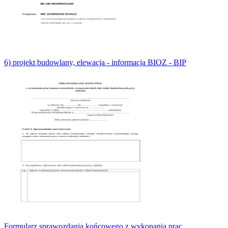
6) projekt budowlany, elewacja - informacja BIOZ - BIP
Formularz sprawozdania końcowego z wykonania prac