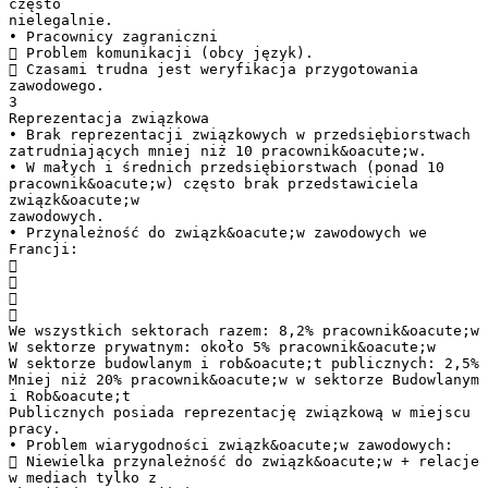
często
nielegalnie.
• Pracownicy zagraniczni
 Problem komunikacji (obcy język).
 Czasami trudna jest weryfikacja przygotowania
zawodowego.
3
Reprezentacja związkowa
• Brak reprezentacji związkowych w przedsiębiorstwach
zatrudniających mniej niż 10 pracownik&oacute;w.
• W małych i średnich przedsiębiorstwach (ponad 10
pracownik&oacute;w) często brak przedstawiciela
związk&oacute;w
zawodowych.
• Przynależność do związk&oacute;w zawodowych we
Francji:




We wszystkich sektorach razem: 8,2% pracownik&oacute;w
W sektorze prywatnym: około 5% pracownik&oacute;w
W sektorze budowlanym i rob&oacute;t publicznych: 2,5%
Mniej niż 20% pracownik&oacute;w w sektorze Budowlanym
i Rob&oacute;t
Publicznych posiada reprezentację związkową w miejscu
pracy.
• Problem wiarygodności związk&oacute;w zawodowych:
 Niewielka przynależność do związk&oacute;w + relacje
w mediach tylko z