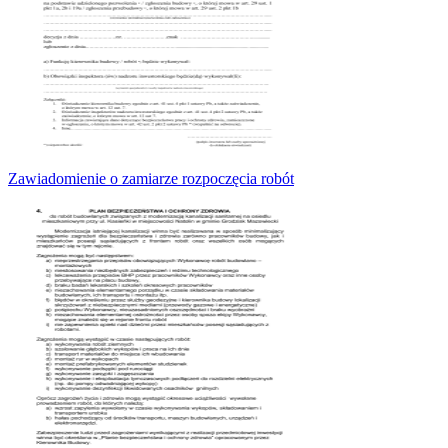
Zawiadomienie o zamiarze rozpoczęcia robót