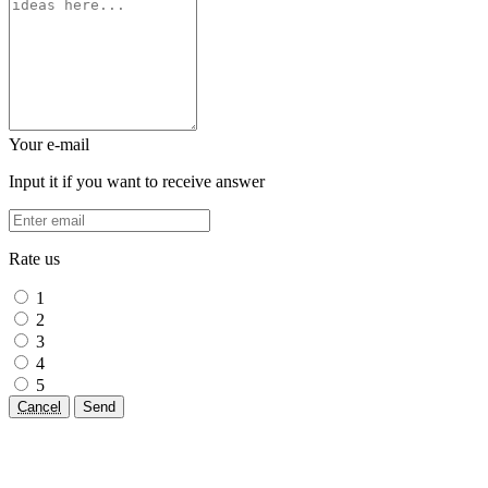
Your e-mail
Input it if you want to receive answer
Rate us
1
2
3
4
5
Cancel
Send