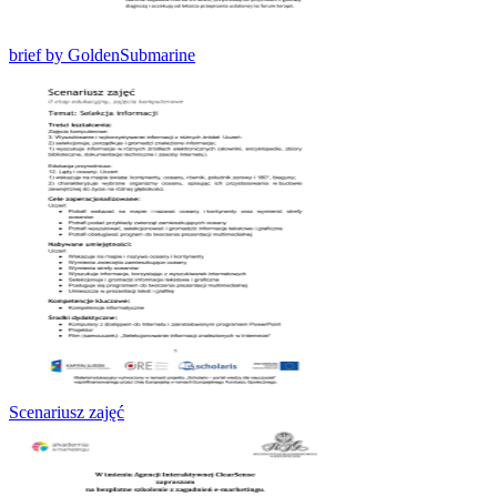
brief by GoldenSubmarine
Scenariusz zajęć