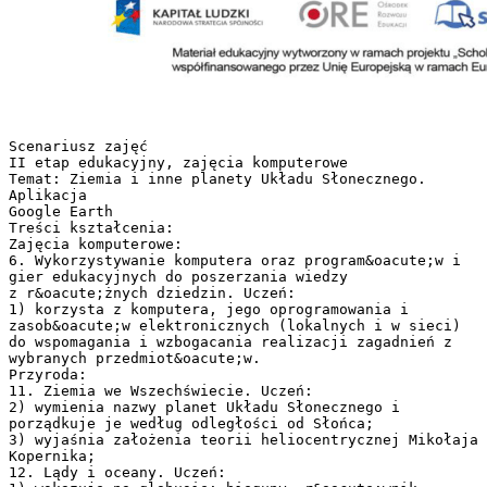
Scenariusz zajęć
II etap edukacyjny, zajęcia komputerowe
Temat: Ziemia i inne planety Układu Słonecznego.
Aplikacja
Google Earth
Treści kształcenia:
Zajęcia komputerowe:
6. Wykorzystywanie komputera oraz program&oacute;w i
gier edukacyjnych do poszerzania wiedzy
z r&oacute;żnych dziedzin. Uczeń:
1) korzysta z komputera, jego oprogramowania i
zasob&oacute;w elektronicznych (lokalnych i w sieci)
do wspomagania i wzbogacania realizacji zagadnień z
wybranych przedmiot&oacute;w.
Przyroda:
11. Ziemia we Wszechświecie. Uczeń:
2) wymienia nazwy planet Układu Słonecznego i
porządkuje je według odległości od Słońca;
3) wyjaśnia założenia teorii heliocentrycznej Mikołaja
Kopernika;
12. Lądy i oceany. Uczeń: