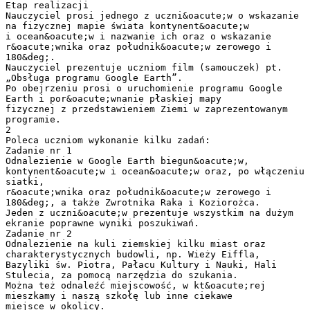
Etap realizacji
Nauczyciel prosi jednego z uczni&oacute;w o wskazanie
na fizycznej mapie świata kontynent&oacute;w
i ocean&oacute;w i nazwanie ich oraz o wskazanie
r&oacute;wnika oraz południk&oacute;w zerowego i
180&deg;.
Nauczyciel prezentuje uczniom film (samouczek) pt.
„Obsługa programu Google Earth”.
Po obejrzeniu prosi o uruchomienie programu Google
Earth i por&oacute;wnanie płaskiej mapy
fizycznej z przedstawieniem Ziemi w zaprezentowanym
programie.
2
Poleca uczniom wykonanie kilku zadań:
Zadanie nr 1
Odnalezienie w Google Earth biegun&oacute;w,
kontynent&oacute;w i ocean&oacute;w oraz, po włączeniu
siatki,
r&oacute;wnika oraz południk&oacute;w zerowego i
180&deg;, a także Zwrotnika Raka i Koziorożca.
Jeden z uczni&oacute;w prezentuje wszystkim na dużym
ekranie poprawne wyniki poszukiwań.
Zadanie nr 2
Odnalezienie na kuli ziemskiej kilku miast oraz
charakterystycznych budowli, np. Wieży Eiffla,
Bazyliki św. Piotra, Pałacu Kultury i Nauki, Hali
Stulecia, za pomocą narzędzia do szukania.
Można też odnaleźć miejscowość, w kt&oacute;rej
mieszkamy i naszą szkołę lub inne ciekawe
miejsce w okolicy.