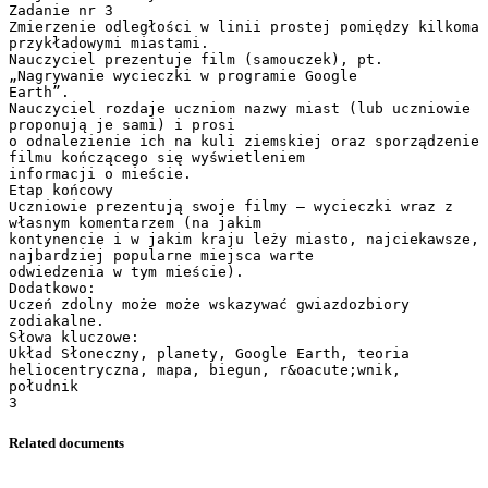
Zadanie nr 3
Zmierzenie odległości w linii prostej pomiędzy kilkoma
przykładowymi miastami.
Nauczyciel prezentuje film (samouczek), pt.
„Nagrywanie wycieczki w programie Google
Earth”.
Nauczyciel rozdaje uczniom nazwy miast (lub uczniowie
proponują je sami) i prosi
o odnalezienie ich na kuli ziemskiej oraz sporządzenie
filmu kończącego się wyświetleniem
informacji o mieście.
Etap końcowy
Uczniowie prezentują swoje filmy – wycieczki wraz z
własnym komentarzem (na jakim
kontynencie i w jakim kraju leży miasto, najciekawsze,
najbardziej popularne miejsca warte
odwiedzenia w tym mieście).
Dodatkowo:
Uczeń zdolny może może wskazywać gwiazdozbiory
zodiakalne.
Słowa kluczowe:
Układ Słoneczny, planety, Google Earth, teoria
heliocentryczna, mapa, biegun, r&oacute;wnik,
południk
Related documents