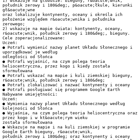
1) wskazuje na globusie: bieguny, r&oacute;wnik,
południk zerowy i 180&deg;, p&oacute;łkule, kierunki
gł&oacute;wne
oraz lokalizuje kontynenty, oceany i określa ich
położenie względem r&oacute;wnika i południka
zerowego;
2) wskazuje na mapie świata: kontynenty, oceany,
r&oacute;wnik, południk zerowy i 180&deg;, bieguny.
Cele zoperacjonalizowane:
Uczeń:
● Potrafi wymienić nazwy planet Układu Słonecznego i
uporządkować je według
odległości od Słońca
● Potrafi wyjaśnić, na czym polega teoria
heliocentryczna, przez kogo i kiedy została
sformułowana
● Potrafi wskazać na mapie i kuli ziemskiej bieguny,
r&oacute;wnik, południk zerowy i 180&deg;
● Potrafi zlokalizować i nazwać kontynenty i oceany
● Potrafi posługiwać się programem Google Earth
Nabywane umiejętności:
Uczeń:
● Wymienia nazwy planet Układu Słonecznego według
kolejności od Słońca
● Wyjaśnia, na czym polega teoria heliocentryczna oraz
przez kogo i w kt&oacute;rym wieku
została sformułowana
● Wskazuje na mapie i na kuli ziemskiej w programie
Google Earth bieguny, r&oacute;wnik,
południk zerowy i 180&deg; oraz kontynenty i oceany