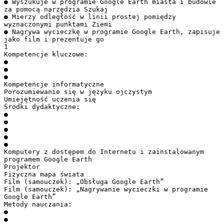
● Wyszukuje w programie Google Earth miasta i budowle
za pomocą narzędzia Szukaj
● Mierzy odległość w linii prostej pomiędzy
wyznaczonymi punktami Ziemi
● Nagrywa wycieczkę w programie Google Earth, zapisuje
jako film i prezentuje go
1
Kompetencje kluczowe:
●
●
●
Kompetencje informatyczne
Porozumiewanie się w języku ojczystym
Umiejętność uczenia się
Środki dydaktyczne:
●
●
●
●
●
Komputery z dostępem do Internetu i zainstalowanym
programem Google Earth
Projektor
Fizyczna mapa świata
Film (samouczek): „Obsługa Google Earth”
Film (samouczek): „Nagrywanie wycieczki w programie
Google Earth”
Metody nauczania:
●
●