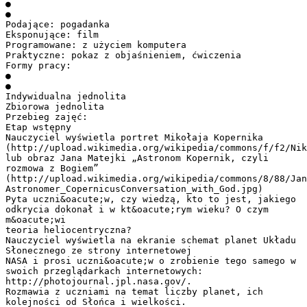
●
●
Podające: pogadanka
Eksponujące: film
Programowane: z użyciem komputera
Praktyczne: pokaz z objaśnieniem, ćwiczenia
Formy pracy:
●
●
Indywidualna jednolita
Zbiorowa jednolita
Przebieg zajęć:
Etap wstępny
Nauczyciel wyświetla portret Mikołaja Kopernika
(http://upload.wikimedia.org/wikipedia/commons/f/f2/Nik
lub obraz Jana Matejki „Astronom Kopernik, czyli
rozmowa z Bogiem”
(http://upload.wikimedia.org/wikipedia/commons/8/88/Jan
Astronomer_CopernicusConversation_with_God.jpg)
Pyta uczni&oacute;w, czy wiedzą, kto to jest, jakiego
odkrycia dokonał i w kt&oacute;rym wieku? O czym
m&oacute;wi
teoria heliocentryczna?
Nauczyciel wyświetla na ekranie schemat planet Układu
Słonecznego ze strony internetowej
NASA i prosi uczni&oacute;w o zrobienie tego samego w
swoich przeglądarkach internetowych:
http://photojournal.jpl.nasa.gov/.
Rozmawia z uczniami na temat liczby planet, ich
kolejności od Słońca i wielkości.