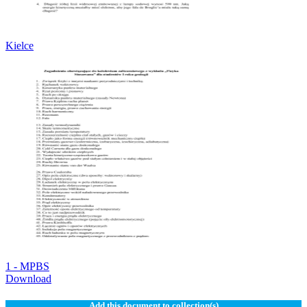
Kielce
1 - MPBS
Download
Add this document to collection(s)