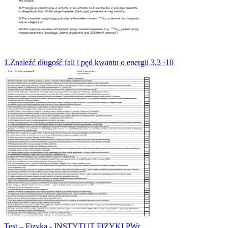
1.Znaleźć długość fali i pęd kwantu o energii 3,3 ·10
Test – Fizyka - INSTYTUT FIZYKI PWr