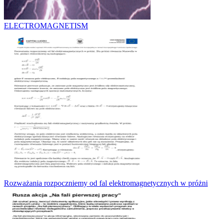
ELECTROMAGNETISM
Rozważania rozpoczniemy od fal elektromagnetycznych w próżni