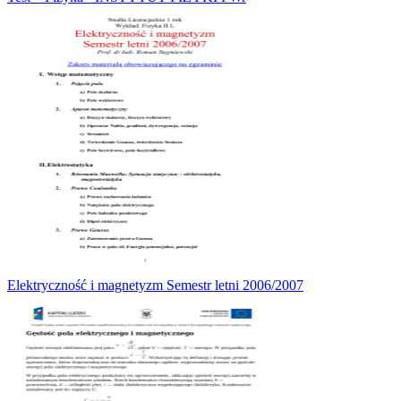
Elektryczność i magnetyzm Semestr letni 2006/2007