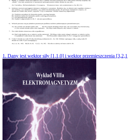
1. Dany jest wektor siły [1,1,0] i wektor przemieszczenia [3,2,1