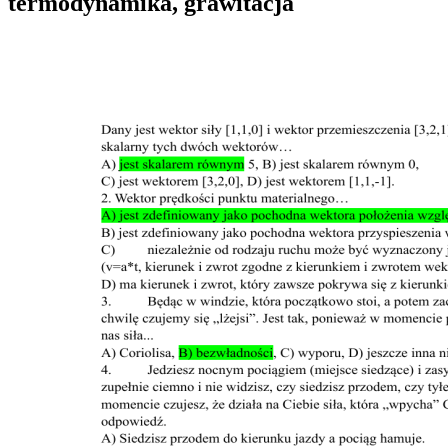
termodynamika, grawitacja