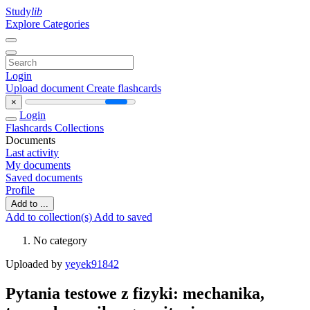
Study
lib
Explore Categories
Login
Upload document
Create flashcards
×
Login
Flashcards
Collections
Documents
Last activity
My documents
Saved documents
Profile
Add to ...
Add to collection(s)
Add to saved
No category
Uploaded by
yeyek91842
Pytania testowe z fizyki: mechanika,