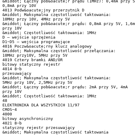
&middot; Łączny pob&oacute;r prądu (1MHz): 0,4mA przy 5
0,8mA przy 10V
4013 Podw&oacute;jny przerzutnik D
&middot; Maksymalna częstotliwość taktowania:
10MHz przy 10V, 4MHz przy 5V
&middot; Łączny pob&oacute;r prądu: 0,8mA przy 5V, 1,6m
przy 10V
&middot; Częstotliwość taktowania: 1MHz
D – wejście sprzężenia
D1−D5 – wejścia programujące
4016 Poczw&oacute;rny klucz analogowy
&middot; Maksymalna częstotliwość przełączania:
10MHz przy10V, 5MHz przy 5V
4019 Cztery bramki AND/OR
bitowy statyczny rejestr
4014 8−b
przesuwający
&middot; Maksymalna częstotliwość taktowania:
5MHz przy 10V, 2,5MHz przy 5V
&middot; Łączny pob&oacute;r prądu: 2mA przy 5V, 4mA
przy 10V
&middot; Częstotliwość taktowania: 1MHz
48
ELEKTRONIKA DLA WSZYSTKICH 11/97
CMOS−4
4000
bitowy asynchroniczny
4021 8−b
statyczny rejestr przesuwający
&middot; Maksymalna częstotliwość taktowania