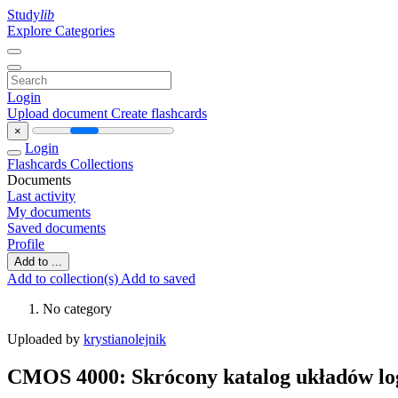
Study
lib
Explore Categories
Login
Upload document
Create flashcards
×
Login
Flashcards
Collections
Documents
Last activity
My documents
Saved documents
Profile
Add to ...
Add to collection(s)
Add to saved
No category
Uploaded by
krystianolejnik
CMOS 4000: Skrócony katalog układów lo