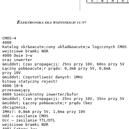
CMOS−4
4000
Katalog skr&oacute;cony układ&oacute;w logicznych CMOS 
wejściowe bramki NOR
4000 Dwie 3−w
oraz inwerter
&middot; Czas propagacji: 25ns przy 10V, 60ns przy 5V
Łączny pob&oacute;r prądu: 0,3mA przy 5V, 0,6mA
przy 10V
&middot; Częstotliwość danych: 1MHz
bitowy statyczny rejestr
4006 18−b
przesuwający
4009 Sześciokrotny inwerter/bufor
&middot; Czas propagacji: 25ns przy 10V, 35ns przy 5V
&middot; Łączny pob&oacute;r prądu (bez
obciązenia,
1MHz): 0,8mA przy 5V, 1,6ma przy 10V
Udd – zasilanie CMOS
Ucc – zasilanie TTL/DTL
wejściowe bramki NOR
4001 Cztery 2−w