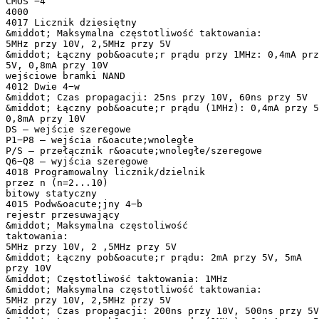
CMOS −4
4000
4017 Licznik dziesiętny
&middot; Maksymalna częstotliwość taktowania:
5MHz przy 10V, 2,5MHz przy 5V
&middot; Łączny pob&oacute;r prądu przy 1MHz: 0,4mA prz
5V, 0,8mA przy 10V
wejściowe bramki NAND
4012 Dwie 4−w
&middot; Czas propagacji: 25ns przy 10V, 60ns przy 5V
&middot; Łączny pob&oacute;r prądu (1MHz): 0,4mA przy 5
0,8mA przy 10V
DS – wejście szeregowe
P1−P8 – wejścia r&oacute;wnoległe
P/S – przełącznik r&oacute;wnoległe/szeregowe
Q6−Q8 – wyjścia szeregowe
4018 Programowalny licznik/dzielnik
przez n (n=2...10)
bitowy statyczny
4015 Podw&oacute;jny 4−b
rejestr przesuwający
&middot; Maksymalna częstoliwość
taktowania:
5MHz przy 10V, 2 ,5MHz przy 5V
&middot; Łączny pob&oacute;r prądu: 2mA przy 5V, 5mA
przy 10V
&middot; Częstotliwość taktowania: 1MHz
&middot; Maksymalna częstotliwość taktowania:
5MHz przy 10V, 2,5MHz przy 5V
&middot; Czas propagacji: 200ns przy 10V, 500ns przy 5V