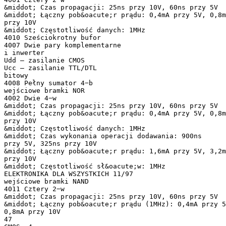
&middot; Czas propagacji: 25ns przy 10V, 60ns przy 5V
&middot; Łączny pob&oacute;r prądu: 0,4mA przy 5V, 0,8m
przy 10V
&middot; Częstotliwość danych: 1MHz
4010 Sześciokrotny bufor
4007 Dwie pary komplementarne
i inwerter
Udd – zasilanie CMOS
Ucc – zasilanie TTL/DTL
bitowy
4008 Pełny sumator 4−b
wejściowe bramki NOR
4002 Dwie 4−w
&middot; Czas propagacji: 25ns przy 10V, 60ns przy 5V
&middot; Łączny pob&oacute;r prądu: 0,4mA przy 5V, 0,8m
przy 10V
&middot; Częstotliwość danych: 1MHz
&middot; Czas wykonania operacji dodawania: 900ns
przy 5V, 325ns przy 10V
&middot; Łączny pob&oacute;r prądu: 1,6mA przy 5V, 3,2m
przy 10V
&middot; Częstotliwość sł&oacute;w: 1MHz
ELEKTRONIKA DLA WSZYSTKICH 11/97
wejściowe bramki NAND
4011 Cztery 2−w
&middot; Czas propagacji: 25ns przy 10V, 60ns przy 5V
&middot; Łączny pob&oacute;r prądu (1MHz): 0,4mA przy 5
0,8mA przy 10V
47