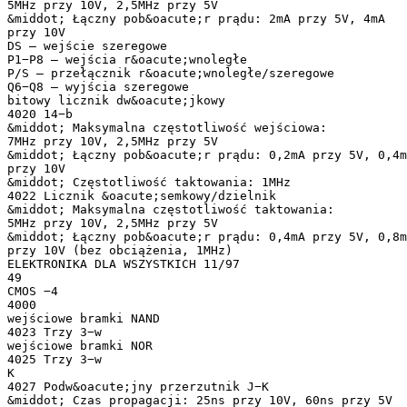
5MHz przy 10V, 2,5MHz przy 5V
&middot; Łączny pob&oacute;r prądu: 2mA przy 5V, 4mA
przy 10V
DS – wejście szeregowe
P1−P8 – wejścia r&oacute;wnoległe
P/S – przełącznik r&oacute;wnoległe/szeregowe
Q6−Q8 – wyjścia szeregowe
bitowy licznik dw&oacute;jkowy
4020 14−b
&middot; Maksymalna częstotliwość wejściowa:
7MHz przy 10V, 2,5MHz przy 5V
&middot; Łączny pob&oacute;r prądu: 0,2mA przy 5V, 0,4m
przy 10V
&middot; Częstotliwość taktowania: 1MHz
4022 Licznik &oacute;semkowy/dzielnik
&middot; Maksymalna częstotliwość taktowania:
5MHz przy 10V, 2,5MHz przy 5V
&middot; Łączny pob&oacute;r prądu: 0,4mA przy 5V, 0,8m
przy 10V (bez obciążenia, 1MHz)
ELEKTRONIKA DLA WSZYSTKICH 11/97
49
CMOS −4
4000
wejściowe bramki NAND
4023 Trzy 3−w
wejściowe bramki NOR
4025 Trzy 3−w
K
4027 Podw&oacute;jny przerzutnik J−K
&middot; Czas propagacji: 25ns przy 10V, 60ns przy 5V