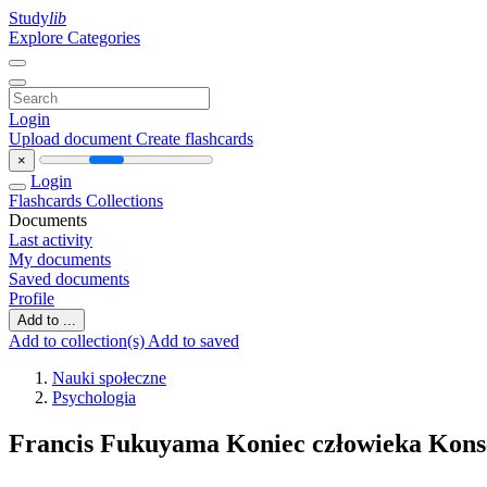
Study
lib
Explore Categories
Login
Upload document
Create flashcards
×
Login
Flashcards
Collections
Documents
Last activity
My documents
Saved documents
Profile
Add to ...
Add to collection(s)
Add to saved
Nauki społeczne
Psychologia
Francis Fukuyama Koniec człowieka Kons