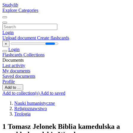
Study
lib
Explore Categories
Login
Upload document
Create flashcards
×
Login
Flashcards
Collections
Documents
Last activity
My documents
Saved documents
Profile
Add to ...
Add to collection(s)
Add to saved
Nauki humanistyczne
Religioznawstwo
Teologia
1 Tomasz Jelonek Biblia kamedulska a