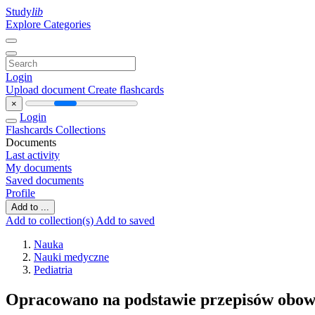
Study
lib
Explore Categories
Login
Upload document
Create flashcards
×
Login
Flashcards
Collections
Documents
Last activity
My documents
Saved documents
Profile
Add to ...
Add to collection(s)
Add to saved
Nauka
Nauki medyczne
Pediatria
Opracowano na podstawie przepisów obow