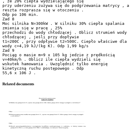
, że 20% ciepła wydzielającego się
przy uderzeniu zużywa się do podgrzewania matrycy , a
reszta rozprasza się w otoczeniu .
Odp po 106 min.
Zad 8
Moc silnika N=300kW . W silniku 30% ciepła spalania
zmienia się w pracę , 25%
przechodzi do wody chłodzącej . Oblicz strumień wody
chłodzącej , jeśli przy dopływie
t1=200C , przy odpływie t2=500C. Ciepło właściwe dla
wody c=4,19 kJ/(kg K). Odp 1,99 kg/s
Zad 9
Pociąg o masie m=9 x 105 kg jedzie z prędkością
v=40km/h . Oblicz ile ciepła wydzieli się
wskutek hamowania . Uwzględnić tylko energię
kinetyczną ruchu postępowego . Odp
Related documents