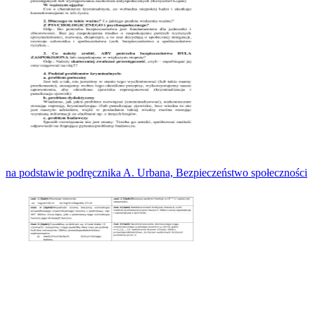
na podstawie podręcznika A. Urbana, Bezpieczeństwo społeczności