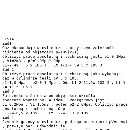
LISTA 3.1
Zad1
Gaz ekspanduje w cylindrze , przy czym zależność
ciśnienia od objętości p=105(V-1) .
Obliczyć pracę absolutną i techniczną jeśli p1=0,1Mpa
, V1=2m3 , p2=1,0Mpa? Odp
L1-2=49 , 5 x 105 J , Lt 1-2=- 59,5 x 105 J
Zad 2
Obliczyć pracę absolutną i techniczną jaką wykonuje
gaz w cylindrze jeśli pV=5 x 105.
p1=1,0 Mpa , p2=0,1 Mpa . Odp L1-2=11,5x 105 J , Lt 1-
2=-11,5 105 J
Zad 3
Zależność ciśnienia od objętości określa
r&oacute;wnanie pV2 = idem . Początkowo jest
p1=0,2Mpa , V1=1,5m3 , potem p2=2,0Mpa. Obliczyć pracę
absolutną i techniczną .Odp
L1-2=-6,5 x 105 J , Lt 1-2=- 13 x 105 J
Zad 4
Czynnik gazowy w cylindrze podlega przemianie pV=const
, pot=1,0 bar .Udowodnij że