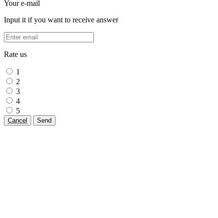
Your e-mail
Input it if you want to receive answer
Rate us
1
2
3
4
5
Cancel
Send