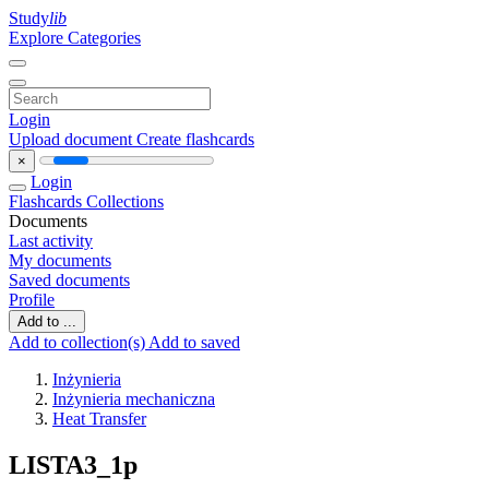
Study
lib
Explore Categories
Login
Upload document
Create flashcards
×
Login
Flashcards
Collections
Documents
Last activity
My documents
Saved documents
Profile
Add to ...
Add to collection(s)
Add to saved
Inżynieria
Inżynieria mechaniczna
Heat Transfer
LISTA3_1p