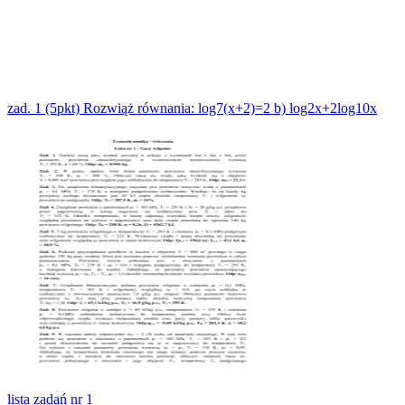
zad. 1 (5pkt) Rozwiąż równania: log7(x+2)=2 b) log2x+2log10x
lista zadań nr 1