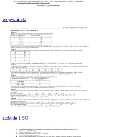
wojewódzki
zadania 1 SO