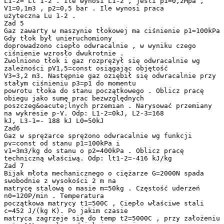
L1-2= Lt 1-2 . Ile wynosi L1-2 , jeśli p1=0,2Mpa ,
V1=0,1m3 , p2=0,5 bar . Ile wynosi praca
użyteczna Lu 1-2 .
Zad 5
Gaz zawarty w maszynie tłokowej ma ciśnienie p1=100kPa
Gdy tłok był unieruchomiony
doprowadzono ciepło odwracalnie , w wyniku czego
ciśnienie wzrosło dwukrotnie .
Zwolniono tłok i gaz rozprężył się odwracalnie wg
zależności pV1,5=const osiągając objętość
V3=3,2 m3. Następnie gaz oziębił się odwracalnie przy
stałym ciśnieniu p3=p1 do momentu
powrotu tłoka do stanu początkowego . Oblicz pracę
obiegu jako sumę prac bezwzględnych
poszczeg&oacute;lnych przemian . Narysować przemiany
na wykresie p-V. Odp: L1-2=0kJ, L2-3=168
kJ, L3-1=- 188 kJ L0=50kJ
Zad6
Gaz w sprężarce sprężono odwracalnie wg funkcji
pv=const od stanu p1=100kPa i
v1=3m3/kg do stanu o p2=400kPa . Oblicz pracę
techniczną właściwą. Odp: lt1-2=-416 kJ/kg
Zad 7
Bijak młota mechanicznego o ciężarze G=2000N spada
swobodnie z wysokości 2 m na
matrycę stalową o masie m=50kg . Częstość uderzeń
n0=120P/min . Temperatura
początkowa matrycy t1=500C , Ciepło właściwe stali
c=452 J/(kg K). Po jakim czasie
matryca zagrzeje się do temp t2=5000C , przy założeniu