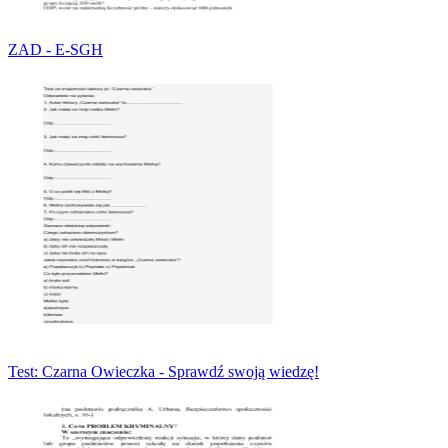
ZAD - E-SGH
Test: Czarna Owieczka - Sprawdź swoją wiedzę!