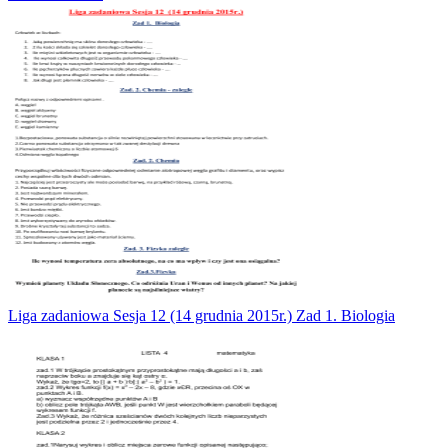
Liga zadaniowa Sesja 12 (14 grudnia 2015r.) Zad 1. Biologia