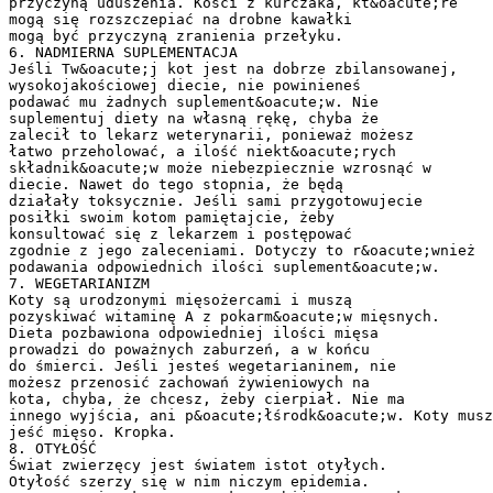
przyczyną uduszenia. Kości z kurczaka, kt&oacute;re
mogą się rozszczepiać na drobne kawałki
mogą być przyczyną zranienia przełyku.
6. NADMIERNA SUPLEMENTACJA
Jeśli Tw&oacute;j kot jest na dobrze zbilansowanej,
wysokojakościowej diecie, nie powinieneś
podawać mu żadnych suplement&oacute;w. Nie
suplementuj diety na własną rękę, chyba że
zalecił to lekarz weterynarii, ponieważ możesz
łatwo przeholować, a ilość niekt&oacute;rych
składnik&oacute;w może niebezpiecznie wzrosnąć w
diecie. Nawet do tego stopnia, że będą
działały toksycznie. Jeśli sami przygotowujecie
posiłki swoim kotom pamiętajcie, żeby
konsultować się z lekarzem i postępować
zgodnie z jego zaleceniami. Dotyczy to r&oacute;wnież
podawania odpowiednich ilości suplement&oacute;w.
7. WEGETARIANIZM
Koty są urodzonymi mięsożercami i muszą
pozyskiwać witaminę A z pokarm&oacute;w mięsnych.
Dieta pozbawiona odpowiedniej ilości mięsa
prowadzi do poważnych zaburzeń, a w końcu
do śmierci. Jeśli jesteś wegetarianinem, nie
możesz przenosić zachowań żywieniowych na
kota, chyba, że chcesz, żeby cierpiał. Nie ma
innego wyjścia, ani p&oacute;łśrodk&oacute;w. Koty musz
jeść mięso. Kropka.
8. OTYŁOŚĆ
Świat zwierzęcy jest światem istot otyłych.
Otyłość szerzy się w nim niczym epidemia.