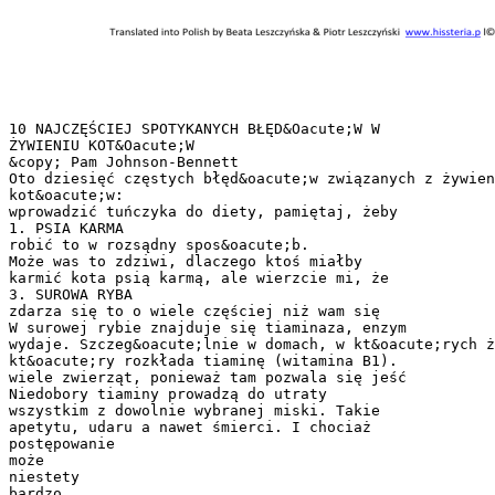
10 NAJCZĘŚCIEJ SPOTYKANYCH BŁĘD&Oacute;W W
ŻYWIENIU KOT&Oacute;W
&copy; Pam Johnson-Bennett
Oto dziesięć częstych błęd&oacute;w związanych z żywien
kot&oacute;w:
wprowadzić tuńczyka do diety, pamiętaj, żeby
1. PSIA KARMA
robić to w rozsądny spos&oacute;b.
Może was to zdziwi, dlaczego ktoś miałby
karmić kota psią karmą, ale wierzcie mi, że
3. SUROWA RYBA
zdarza się to o wiele częściej niż wam się
W surowej rybie znajduje się tiaminaza, enzym
wydaje. Szczeg&oacute;lnie w domach, w kt&oacute;rych ż
kt&oacute;ry rozkłada tiaminę (witamina B1).
wiele zwierząt, ponieważ tam pozwala się jeść
Niedobory tiaminy prowadzą do utraty
wszystkim z dowolnie wybranej miski. Takie
apetytu, udaru a nawet śmierci. I chociaż
postępowanie
może
niestety
bardzo