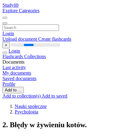
Study
lib
Explore Categories
Login
Upload document
Create flashcards
×
Login
Flashcards
Collections
Documents
Last activity
My documents
Saved documents
Profile
Add to ...
Add to collection(s)
Add to saved
Nauki społeczne
Psychologia
2. Błędy w żywieniu kotów.