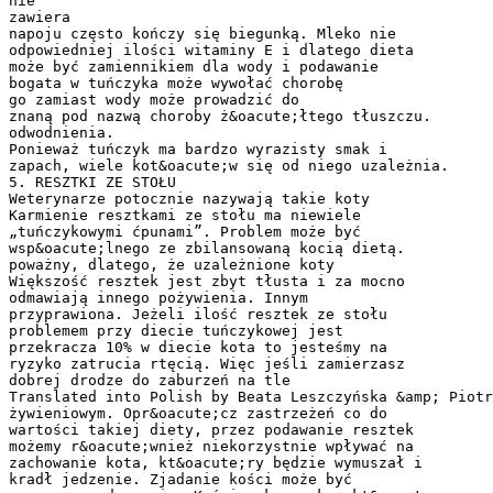
nie
zawiera
napoju często kończy się biegunką. Mleko nie
odpowiedniej ilości witaminy E i dlatego dieta
może być zamiennikiem dla wody i podawanie
bogata w tuńczyka może wywołać chorobę
go zamiast wody może prowadzić do
znaną pod nazwą choroby ż&oacute;łtego tłuszczu.
odwodnienia.
Ponieważ tuńczyk ma bardzo wyrazisty smak i
zapach, wiele kot&oacute;w się od niego uzależnia.
5. RESZTKI ZE STOŁU
Weterynarze potocznie nazywają takie koty
Karmienie resztkami ze stołu ma niewiele
„tuńczykowymi ćpunami”. Problem może być
wsp&oacute;lnego ze zbilansowaną kocią dietą.
poważny, dlatego, że uzależnione koty
Większość resztek jest zbyt tłusta i za mocno
odmawiają innego pożywienia. Innym
przyprawiona. Jeżeli ilość resztek ze stołu
problemem przy diecie tuńczykowej jest
przekracza 10% w diecie kota to jesteśmy na
ryzyko zatrucia rtęcią. Więc jeśli zamierzasz
dobrej drodze do zaburzeń na tle
Translated into Polish by Beata Leszczyńska &amp; Piotr
żywieniowym. Opr&oacute;cz zastrzeżeń co do
wartości takiej diety, przez podawanie resztek
możemy r&oacute;wnież niekorzystnie wpływać na
zachowanie kota, kt&oacute;ry będzie wymuszał i
kradł jedzenie. Zjadanie kości może być