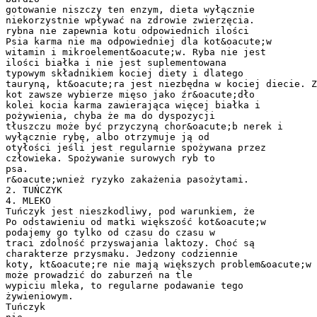
gotowanie niszczy ten enzym, dieta wyłącznie
niekorzystnie wpływać na zdrowie zwierzęcia.
rybna nie zapewnia kotu odpowiednich ilości
Psia karma nie ma odpowiedniej dla kot&oacute;w
witamin i mikroelement&oacute;w. Ryba nie jest
ilości białka i nie jest suplementowana
typowym składnikiem kociej diety i dlatego
tauryną, kt&oacute;ra jest niezbędna w kociej diecie. Z
kot zawsze wybierze mięso jako źr&oacute;dło
kolei kocia karma zawierająca więcej białka i
pożywienia, chyba że ma do dyspozycji
tłuszczu może być przyczyną chor&oacute;b nerek i
wyłącznie rybę, albo otrzymuje ją od
otyłości jeśli jest regularnie spożywana przez
człowieka. Spożywanie surowych ryb to
psa.
r&oacute;wnież ryzyko zakażenia pasożytami.
2. TUŃCZYK
4. MLEKO
Tuńczyk jest nieszkodliwy, pod warunkiem, że
Po odstawieniu od matki większość kot&oacute;w
podajemy go tylko od czasu do czasu w
traci zdolność przyswajania laktozy. Choć są
charakterze przysmaku. Jedzony codziennie
koty, kt&oacute;re nie mają większych problem&oacute;w 
może prowadzić do zaburzeń na tle
wypiciu mleka, to regularne podawanie tego
żywieniowym.
Tuńczyk