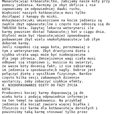
M&oacute;wiąc kr&oacute;tko, zabijamy nasze koty przy
pomocy jedzenia. Karmimy je zbyt obficie i nie
zapewniamy im odpowiedniej dawki ruchu.
Większość naszych kot&oacute;w musi tylko
doczłapać z kanapy do miski.
Wskaz&oacute;wki umieszczane na kocim jedzeniu są
zwykle zbyt og&oacute;lne i często nie odnoszą się do
TWOJEGO kota. Zapytaj lekarza weterynarii ile
karmy powinien dostać Tw&oacute;j kot w ciągu dnia.
Otyłość może być r&oacute;wnież spowodowana
podawaniem zbyt wielu smakołyk&oacute;w lub złym
doborem karmy.
Jeśli niepokoi cię waga kota, porozmawiaj o
tym z weterynarzem. Zbyt drastyczna dieta i
szybka utrata wagi może być niebezpieczna
dla jego zdrowia. Zmniejszenie wagi ciała musi
odbywać się stopniowo i, musicie mi uwierzyć,
że wasze koty docenią fakt, iż nie zabieramy
im jedzenia w spos&oacute;b nagły. Dobrze jest
połączyć dietę z wysiłkiem fizycznym. Bardzo
często kilka sesji zabawowych dziennie
wystarczy, żeby zobaczyć szybkie efekty.
9. NIEDOPASOWANIE DIETY DO FAZY ŻYCIA
KOTA
Producenci kociej karmy dopasowują ją do
wieku kota i podają odpowiednie informacje
na ten temat na opakowaniu. Na przykład
jedzenie dla kociąt zawiera więcej białka i
tłuszczu niż karma dla kot&oacute;w dorosłych i
powinniśmy taką karmę stosować tylko przez