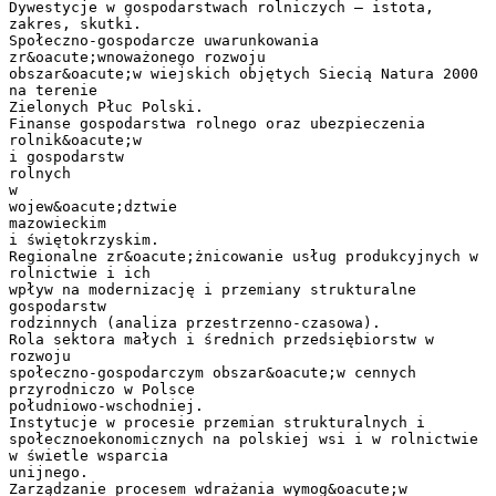
Dywestycje w gospodarstwach rolniczych – istota,
zakres, skutki.
Społeczno-gospodarcze uwarunkowania
zr&oacute;wnoważonego rozwoju
obszar&oacute;w wiejskich objętych Siecią Natura 2000
na terenie
Zielonych Płuc Polski.
Finanse gospodarstwa rolnego oraz ubezpieczenia
rolnik&oacute;w
i gospodarstw
rolnych
w
wojew&oacute;dztwie
mazowieckim
i świętokrzyskim.
Regionalne zr&oacute;żnicowanie usług produkcyjnych w
rolnictwie i ich
wpływ na modernizację i przemiany strukturalne
gospodarstw
rodzinnych (analiza przestrzenno-czasowa).
Rola sektora małych i średnich przedsiębiorstw w
rozwoju
społeczno-gospodarczym obszar&oacute;w cennych
przyrodniczo w Polsce
południowo-wschodniej.
Instytucje w procesie przemian strukturalnych i
społecznoekonomicznych na polskiej wsi i w rolnictwie
w świetle wsparcia
unijnego.
Zarządzanie procesem wdrażania wymog&oacute;w