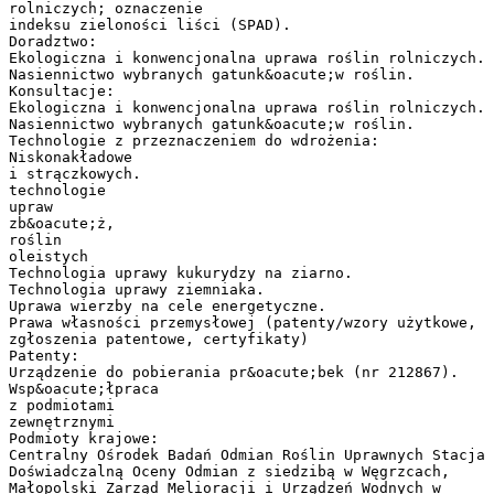
rolniczych; oznaczenie
indeksu zieloności liści (SPAD).
Doradztwo:
Ekologiczna i konwencjonalna uprawa roślin rolniczych.
Nasiennictwo wybranych gatunk&oacute;w roślin.
Konsultacje:
Ekologiczna i konwencjonalna uprawa roślin rolniczych.
Nasiennictwo wybranych gatunk&oacute;w roślin.
Technologie z przeznaczeniem do wdrożenia:
Niskonakładowe
i strączkowych.
technologie
upraw
zb&oacute;ż,
roślin
oleistych
Technologia uprawy kukurydzy na ziarno.
Technologia uprawy ziemniaka.
Uprawa wierzby na cele energetyczne.
Prawa własności przemysłowej (patenty/wzory użytkowe,
zgłoszenia patentowe, certyfikaty)
Patenty:
Urządzenie do pobierania pr&oacute;bek (nr 212867).
Wsp&oacute;łpraca
z podmiotami
zewnętrznymi
Podmioty krajowe:
Centralny Ośrodek Badań Odmian Roślin Uprawnych Stacja
Doświadczalną Oceny Odmian z siedzibą w Węgrzcach,
Małopolski Zarząd Melioracji i Urządzeń Wodnych w