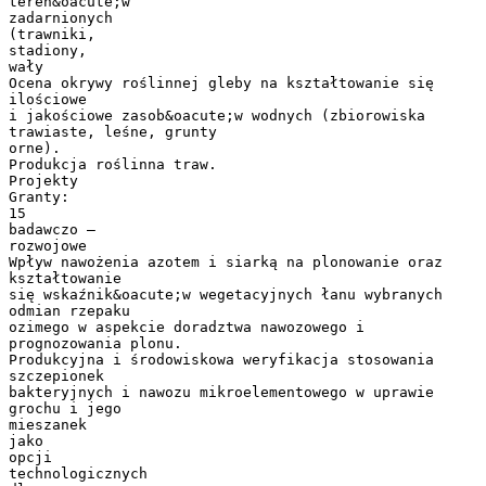
teren&oacute;w
zadarnionych
(trawniki,
stadiony,
wały
Ocena okrywy roślinnej gleby na kształtowanie się
ilościowe
i jakościowe zasob&oacute;w wodnych (zbiorowiska
trawiaste, leśne, grunty
orne).
Produkcja roślinna traw.
Projekty
Granty:
15
badawczo –
rozwojowe
Wpływ nawożenia azotem i siarką na plonowanie oraz
kształtowanie
się wskaźnik&oacute;w wegetacyjnych łanu wybranych
odmian rzepaku
ozimego w aspekcie doradztwa nawozowego i
prognozowania plonu.
Produkcyjna i środowiskowa weryfikacja stosowania
szczepionek
bakteryjnych i nawozu mikroelementowego w uprawie
grochu i jego
mieszanek
jako
opcji
technologicznych