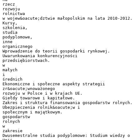
rzecz
rozwoju
rolnictwa
w wojew&oacute;dztwie małopolskim na lata 2010-2012.
Kursy,
szkolenia,
studia
podyplomowe,
inne
organicznego
Wprowadzenie do teorii gospodarki rynkowej.
Uwarunkowania konkurencyjności
przedsiębiorstwach.
w
małych
i
średnich
Ekonomiczne i społeczne aspekty strategii
zr&oacute;wnoważonego
rozwoju w Polsce i w krajach UE.
Giełdy towarowe i kapitałowe.
Zakres i struktura finansowania gospodarstw rolnych.
Ubezpieczenia rolnik&oacute;w i
społecznym i majątkowym.
gospodarstw
rolnych
w
zakresie
Dwusemestralne studia podyplomowe: Studium wiedzy o