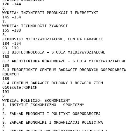
120 –144
6.
WYDZIAŁ INŻYNIERII PRODUKCJI I ENERGETYKI
145 –154
7.
WYDZIAŁ TECHNOLOGII ŻYWNOSCI
155 –183
8.
JEDNOSTKI MIĘDZYWYDZIAŁOWE, CENTRA BADAWCZE
184 –194
93 –119
8.1 BIOTECHNOLOGIA – STUDIA MIĘDZYWYDZIAŁOWE
185
8.2 ARCHITEKTURA KRAJOBRAZU – STUDIA MIĘDZYWYDZIAŁOWE
188
8.3 EUROPEJSKIE CENTRUM BADAWCZE DROBNYCH GOSPODARSTW
ROLNYCH
189
8.4 CENTRUM BADAWCZE OCHRONY I ROZWOJU ZIEM
G&Oacute;RSKICH
191
2
WYDZIAŁ ROLNICZO- EKONOMICZNY
1. INSTYTUT EKONOMICZNO – SPOŁECZNY
4
2. ZAKŁAD EKONOMII I POLITYKI GOSPODARCZEJ
7
3. ZAKŁAD EKONOMIKI I ORGANIZACJI ROLNICTWA
8