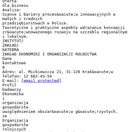
Oferta
dla biznesu
Analiza:
Szanse i bariery proces&oacute;w innowacyjnych w
małych i średnich
przedsiębiorstwach w Polsce.
Teoretyczne i praktyczne aspekty wdrażania koncepcji
zr&oacute;wnoważonego rozwoju na szczeblu regionalnym
i lokalnym.
INSTYTUT/
ZAKŁAD/
KATEDRA
ZAKŁAD EKONOMIKI I ORGANIZACJI ROLNICTWA
Dane
kontaktowe
8
Adres: al. Mickiewicza 21, 31-120 Krak&oacute;w
Telefon: 12 662-43-54
E-mail:
[email protected]
Profil
badawczy
Ekonomika
i
organizacja
gospodarstw
uwzględnieniem obszar&oacute;w g&oacute;rzystych.
ze
Organizacja
gospodarstw
rolniczych