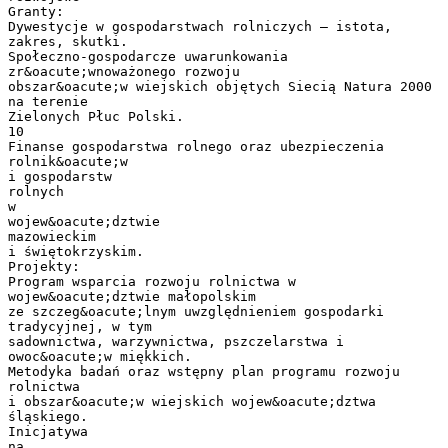
Granty:
Dywestycje w gospodarstwach rolniczych – istota,
zakres, skutki.
Społeczno-gospodarcze uwarunkowania
zr&oacute;wnoważonego rozwoju
obszar&oacute;w wiejskich objętych Siecią Natura 2000
na terenie
Zielonych Płuc Polski.
10
Finanse gospodarstwa rolnego oraz ubezpieczenia
rolnik&oacute;w
i gospodarstw
rolnych
w
wojew&oacute;dztwie
mazowieckim
i świętokrzyskim.
Projekty:
Program wsparcia rozwoju rolnictwa w
wojew&oacute;dztwie małopolskim
ze szczeg&oacute;lnym uwzględnieniem gospodarki
tradycyjnej, w tym
sadownictwa, warzywnictwa, pszczelarstwa i
owoc&oacute;w miękkich.
Metodyka badań oraz wstępny plan programu rozwoju
rolnictwa
i obszar&oacute;w wiejskich wojew&oacute;dztwa
śląskiego.
Inicjatywa
na