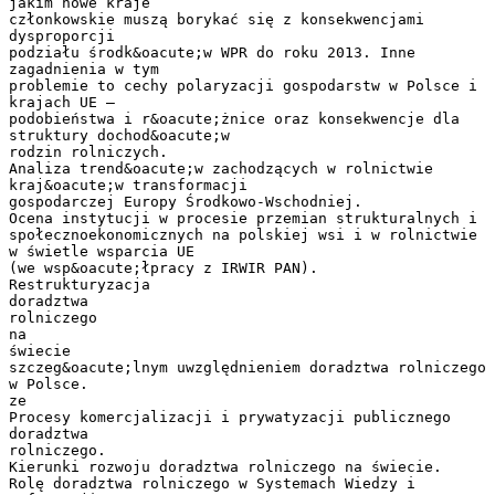
jakim nowe kraje
członkowskie muszą borykać się z konsekwencjami
dysproporcji
podziału środk&oacute;w WPR do roku 2013. Inne
zagadnienia w tym
problemie to cechy polaryzacji gospodarstw w Polsce i
krajach UE –
podobieństwa i r&oacute;żnice oraz konsekwencje dla
struktury dochod&oacute;w
rodzin rolniczych.
Analiza trend&oacute;w zachodzących w rolnictwie
kraj&oacute;w transformacji
gospodarczej Europy Środkowo-Wschodniej.
Ocena instytucji w procesie przemian strukturalnych i
społecznoekonomicznych na polskiej wsi i w rolnictwie
w świetle wsparcia UE
(we wsp&oacute;łpracy z IRWIR PAN).
Restrukturyzacja
doradztwa
rolniczego
na
świecie
szczeg&oacute;lnym uwzględnieniem doradztwa rolniczego
w Polsce.
ze
Procesy komercjalizacji i prywatyzacji publicznego
doradztwa
rolniczego.
Kierunki rozwoju doradztwa rolniczego na świecie.
Rolę doradztwa rolniczego w Systemach Wiedzy i