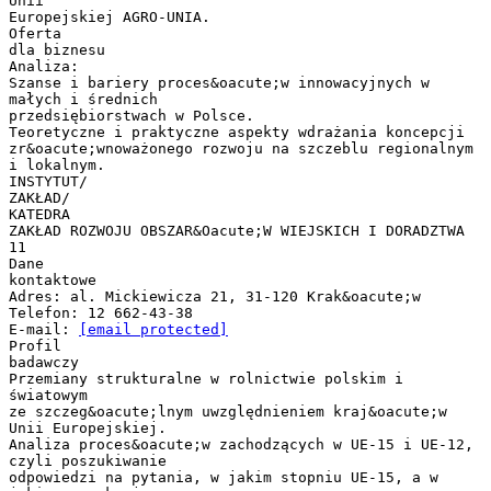
Unii
Europejskiej AGRO-UNIA.
Oferta
dla biznesu
Analiza:
Szanse i bariery proces&oacute;w innowacyjnych w
małych i średnich
przedsiębiorstwach w Polsce.
Teoretyczne i praktyczne aspekty wdrażania koncepcji
zr&oacute;wnoważonego rozwoju na szczeblu regionalnym
i lokalnym.
INSTYTUT/
ZAKŁAD/
KATEDRA
ZAKŁAD ROZWOJU OBSZAR&Oacute;W WIEJSKICH I DORADZTWA
11
Dane
kontaktowe
Adres: al. Mickiewicza 21, 31-120 Krak&oacute;w
Telefon: 12 662-43-38
E-mail:
[email protected]
Profil
badawczy
Przemiany strukturalne w rolnictwie polskim i
światowym
ze szczeg&oacute;lnym uwzględnieniem kraj&oacute;w
Unii Europejskiej.
Analiza proces&oacute;w zachodzących w UE-15 i UE-12,
czyli poszukiwanie
odpowiedzi na pytania, w jakim stopniu UE-15, a w