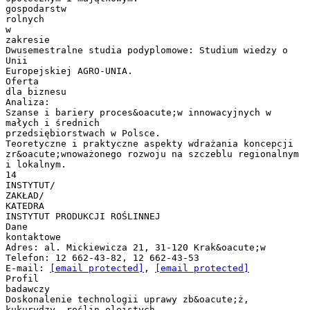
gospodarstw
rolnych
w
zakresie
Dwusemestralne studia podyplomowe: Studium wiedzy o
Unii
Europejskiej AGRO-UNIA.
Oferta
dla biznesu
Analiza:
Szanse i bariery proces&oacute;w innowacyjnych w
małych i średnich
przedsiębiorstwach w Polsce.
Teoretyczne i praktyczne aspekty wdrażania koncepcji
zr&oacute;wnoważonego rozwoju na szczeblu regionalnym
i lokalnym.
14
INSTYTUT/
ZAKŁAD/
KATEDRA
INSTYTUT PRODUKCJI ROŚLINNEJ
Dane
kontaktowe
Adres: al. Mickiewicza 21, 31-120 Krak&oacute;w
Telefon: 12 662-43-82, 12 662-43-53
E-mail:
[email protected]
,
[email protected]
Profil
badawczy
Doskonalenie technologii uprawy zb&oacute;ż,
kukurydzy, roślin oleistych