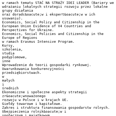
w ramach tematu STAĆ NA STRAŻY IDEI LEADER (Bariery we
wdrażaniu lokalnych strategii rozwoju przez lokalne
grupy działania
oraz doradc&oacute;w i ekspert&oacute;w w ich
usuwaniu).
Economics, Social Policy and Citizenship in the
European Union Evidence of V4 Countries and
Perspectives for Ukraine.
Economics, Social Policies and Citizenship in the
Europe of Regions
w ramach Erasmus Intensive Program.
Kursy,
szkolenia,
studia
podyplomowe,
inne
Wprowadzenie do teorii gospodarki rynkowej.
Uwarunkowania konkurencyjności
przedsiębiorstwach.
w
małych
i
średnich
Ekonomiczne i społeczne aspekty strategii
zr&oacute;wnoważonego
rozwoju w Polsce i w krajach UE.
Giełdy towarowe i kapitałowe.
Zakres i struktura finansowania gospodarstw rolnych.
Ubezpieczenia rolnik&oacute;w i
społecznym i majątkowym.