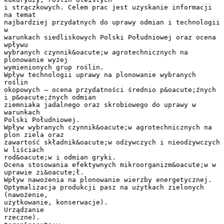
i strączkowych. Celem prac jest uzyskanie informacji
na temat
najbardziej przydatnych do uprawy odmian i technologii
w
warunkach siedliskowych Polski Południowej oraz ocena
wpływu
wybranych czynnik&oacute;w agrotechnicznych na
plonowanie wyżej
wymienionych grup roślin.
Wpływ technologii uprawy na plonowanie wybranych
roślin
okopowych – ocena przydatności średnio p&oacute;źnych
i p&oacute;źnych odmian
ziemniaka jadalnego oraz skrobiowego do uprawy w
warunkach
Polski Południowej.
Wpływ wybranych czynnik&oacute;w agrotechnicznych na
plon ziela oraz
zawartość składnik&oacute;w odżywczych i nieodżywczych
w liściach
rod&oacute;w i odmian gryki.
Ocena stosowania efektywnych mikroorganizm&oacute;w w
uprawie zi&oacute;ł.
Wpływ nawożenia na plonowanie wierzby energetycznej.
Optymalizacja produkcji pasz na użytkach zielonych
(nawożenie,
użytkowanie, konserwacje).
Urządzanie
rzeczne).