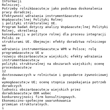
Informacji
Rolniczej.
Potrzeby rolnik&oacute;w jako podstawa doskonalenia
pracy doradczej.
Efektywność wdrażania instrument&oacute;w
Wsp&oacute;lnej Polityki Rolnej
i polityki strukturalnej UE.
Program badań dotyczy analizy Wsp&oacute;lnej Polityki
Rolnej, określenia
konsekwencji w polityce rolnej dla procesu integracji
Polski ze
strukturami UE. Obejmuje: efekty doradztwa rolniczego
we
wdrażaniu instrument&oacute;w WPR w Polsce; rolę
program&oacute;w UE w
rozwoju obszar&oacute;w wiejskich; efekty wdrażania
instrument&oacute;w
polityki strukturalnej na obszarach wiejskich; ocenę
proces&oacute;w
12
dostosowawczych w rolnictwie i gospodarce żywnościowej
do
wymog&oacute;w UE; ocenę stopnia zaspokajania potrzeb
doradczych
ludności obszar&oacute;w wiejskich przez
doradc&oacute;w ODR wobec
konkurencyjności firm konsultingowych.
Ekonomiczno-społeczne uwarunkowania
przemian strukturalnych.
i