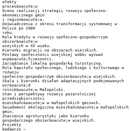
efekty
proces&oacute;w
Ocena realizacji strategii rozwoju społeczno-
ekonomicznego gmin
i region&oacute;w.
Doświadczenia z okresu transformacji systemowej w
Polsce po 1989
roku.
Rola kredytu w rozwoju społeczno-gospodarczym
obszar&oacute;w
wiejskich w XX wieku.
Kierunki migracji na obszarach wiejskich.
Postawy społeczności wiejskiej wobec wyzwań
wsp&oacute;łczesności.
Zarządzanie lokalną gospodarką turystyczną.
Rola kapitału społecznego, ludzkiego i kulturowego w
rozwoju
społeczno-gospodarczym obszar&oacute;w wiejskich.
Skala i kierunki działań adaptacyjnych podejmowanych
wśr&oacute;d
rolnik&oacute;w Małopolski.
Stan i perspektywy rozwoju pozarolniczej
przedsiębiorczości
mieszkańc&oacute;w w małopolskich gminach.
Świadomość ekologiczna mieszkańc&oacute;w małopolskich
gmin.
Znaczenie agroturystyki jako kierunku
gospodarczego obszar&oacute;w wiejskich.
Projekty
badawczo –