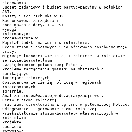
planowania
Budżet zadaniowy i budżet partycypacyjny w polskich
JST.
Koszty i ich rachunki w JST.
Rachunkowość zarządcza i
podejmowania decyzji w JST.
wymogi
informacyjne
proces&oacute;w
Kapitał ludzki na wsi i w rolnictwie.
Ocena zmian ilościowych i jakościowych zasob&oacute;w
pracy.
Migracje ludności wiejskiej i rolniczej w rolnictwie
ze szczeg&oacute;lnym
uwzględnieniem południowej Polski.
Problemy zarządzania gminami na obszarach o
zanikających
funkcjach rolniczych.
Gospodarowanie ziemią rolniczą w regionach
rozdrobnionych
agrarnie.
Analiza proces&oacute;w dezagraryzacji wsi.
Renty z ziemi rolniczej.
Przemiany strukturalne i agrarne w południowej Polsce.
Odłogowanie i ugorowanie ziemi rolniczej.
Przekształcanie stosunk&oacute;w własnościowych w
rolnictwie.
Projekty
badawczo –
rozwojowe