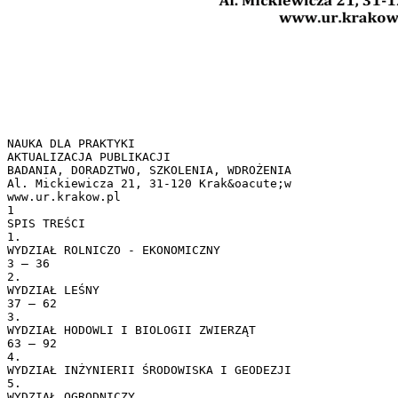
NAUKA DLA PRAKTYKI
AKTUALIZACJA PUBLIKACJI
BADANIA, DORADZTWO, SZKOLENIA, WDROŻENIA
Al. Mickiewicza 21, 31-120 Krak&oacute;w
www.ur.krakow.pl
1
SPIS TREŚCI
1.
WYDZIAŁ ROLNICZO - EKONOMICZNY
3 – 36
2.
WYDZIAŁ LEŚNY
37 – 62
3.
WYDZIAŁ HODOWLI I BIOLOGII ZWIERZĄT
63 – 92
4.
WYDZIAŁ INŻYNIERII ŚRODOWISKA I GEODEZJI
5.
WYDZIAŁ OGRODNICZY