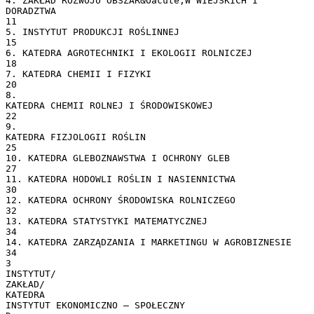
4. ZAKŁAD ROZWOJU OBSZAR&Oacute;W WIEJSKICH I
DORADZTWA
11
5. INSTYTUT PRODUKCJI ROŚLINNEJ
15
6. KATEDRA AGROTECHNIKI I EKOLOGII ROLNICZEJ
18
7. KATEDRA CHEMII I FIZYKI
20
8.
KATEDRA CHEMII ROLNEJ I ŚRODOWISKOWEJ
22
9.
KATEDRA FIZJOLOGII ROŚLIN
25
10. KATEDRA GLEBOZNAWSTWA I OCHRONY GLEB
27
11. KATEDRA HODOWLI ROŚLIN I NASIENNICTWA
30
12. KATEDRA OCHRONY ŚRODOWISKA ROLNICZEGO
32
13. KATEDRA STATYSTYKI MATEMATYCZNEJ
34
14. KATEDRA ZARZĄDZANIA I MARKETINGU W AGROBIZNESIE
34
3
INSTYTUT/
ZAKŁAD/
KATEDRA
INSTYTUT EKONOMICZNO – SPOŁECZNY