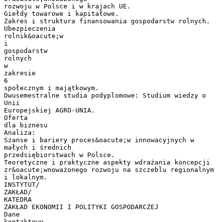
rozwoju w Polsce i w krajach UE.
Giełdy towarowe i kapitałowe.
Zakres i struktura finansowania gospodarstw rolnych.
Ubezpieczenia
rolnik&oacute;w
i
gospodarstw
rolnych
w
zakresie
6
społecznym i majątkowym.
Dwusemestralne studia podyplomowe: Studium wiedzy o
Unii
Europejskiej AGRO-UNIA.
Oferta
dla biznesu
Analiza:
Szanse i bariery proces&oacute;w innowacyjnych w
małych i średnich
przedsiębiorstwach w Polsce.
Teoretyczne i praktyczne aspekty wdrażania koncepcji
zr&oacute;wnoważonego rozwoju na szczeblu regionalnym
i lokalnym.
INSTYTUT/
ZAKŁAD/
KATEDRA
ZAKŁAD EKONOMII I POLITYKI GOSPODARCZEJ
Dane
kontaktowe