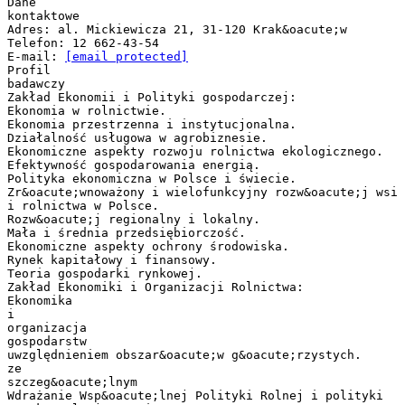
Dane
kontaktowe
Adres: al. Mickiewicza 21, 31-120 Krak&oacute;w
Telefon: 12 662-43-54
E-mail:
[email protected]
Profil
badawczy
Zakład Ekonomii i Polityki gospodarczej:
Ekonomia w rolnictwie.
Ekonomia przestrzenna i instytucjonalna.
Działalność usługowa w agrobiznesie.
Ekonomiczne aspekty rozwoju rolnictwa ekologicznego.
Efektywność gospodarowania energią.
Polityka ekonomiczna w Polsce i świecie.
Zr&oacute;wnoważony i wielofunkcyjny rozw&oacute;j wsi
i rolnictwa w Polsce.
Rozw&oacute;j regionalny i lokalny.
Mała i średnia przedsiębiorczość.
Ekonomiczne aspekty ochrony środowiska.
Rynek kapitałowy i finansowy.
Teoria gospodarki rynkowej.
Zakład Ekonomiki i Organizacji Rolnictwa:
Ekonomika
i
organizacja
gospodarstw
uwzględnieniem obszar&oacute;w g&oacute;rzystych.
ze
szczeg&oacute;lnym
Wdrażanie Wsp&oacute;lnej Polityki Rolnej i polityki