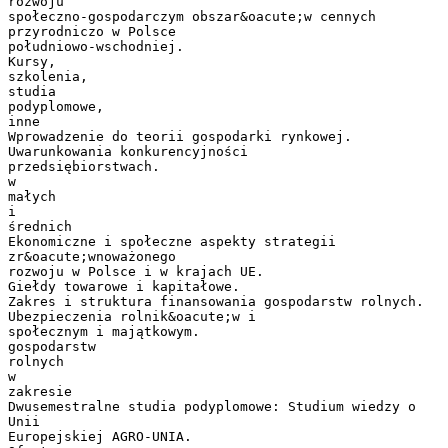
rozwoju
społeczno-gospodarczym obszar&oacute;w cennych
przyrodniczo w Polsce
południowo-wschodniej.
Kursy,
szkolenia,
studia
podyplomowe,
inne
Wprowadzenie do teorii gospodarki rynkowej.
Uwarunkowania konkurencyjności
przedsiębiorstwach.
w
małych
i
średnich
Ekonomiczne i społeczne aspekty strategii
zr&oacute;wnoważonego
rozwoju w Polsce i w krajach UE.
Giełdy towarowe i kapitałowe.
Zakres i struktura finansowania gospodarstw rolnych.
Ubezpieczenia rolnik&oacute;w i
społecznym i majątkowym.
gospodarstw
rolnych
w
zakresie
Dwusemestralne studia podyplomowe: Studium wiedzy o
Unii
Europejskiej AGRO-UNIA.