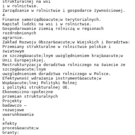
strukturalnej na wsi
i w rolnictwie.
Zarządzanie w rolnictwie i gospodarce żywnościowej.
4
Finanse samorząd&oacute;w terytorialnych.
Kapitał ludzki na wsi i w rolnictwie.
Gospodarowanie ziemią rolniczą w regionach
rozdrobnionych
agrarnie.
Zakład Rozwoju Obszar&oacute;w Wiejskich i Doradztwa:
Przemiany strukturalne w rolnictwie polskim i
światowym
ze szczeg&oacute;lnym uwzględnieniem kraj&oacute;w
Unii Europejskiej.
Restrukturyzacja doradztwa rolniczego na świecie ze
szczeg&oacute;lnym
uwzględnieniem doradztwa rolniczego w Polsce.
Efektywność wdrażania instrument&oacute;w
Wsp&oacute;lnej Polityki Rolnej
i polityki strukturalnej UE.
Ekonomiczno-społeczne
przemian strukturalnych
Projekty
badawczo –
rozwojowe
uwarunkowania
i
efekty
proces&oacute;w
Granty: