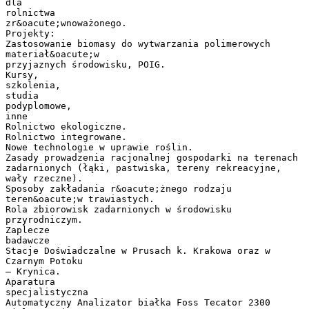
dla
rolnictwa
zr&oacute;wnoważonego.
Projekty:
Zastosowanie biomasy do wytwarzania polimerowych
materiał&oacute;w
przyjaznych środowisku, POIG.
Kursy,
szkolenia,
studia
podyplomowe,
inne
Rolnictwo ekologiczne.
Rolnictwo integrowane.
Nowe technologie w uprawie roślin.
Zasady prowadzenia racjonalnej gospodarki na terenach
zadarnionych (łąki, pastwiska, tereny rekreacyjne,
wały rzeczne).
Sposoby zakładania r&oacute;żnego rodzaju
teren&oacute;w trawiastych.
Rola zbiorowisk zadarnionych w środowisku
przyrodniczym.
Zaplecze
badawcze
Stacje Doświadczalne w Prusach k. Krakowa oraz w
Czarnym Potoku
– Krynica.
Aparatura
specjalistyczna
Automatyczny Analizator białka Foss Tecator 2300