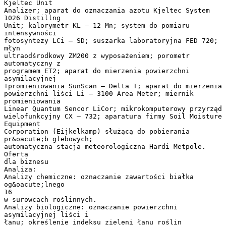
Kjeltec Unit
Analizer; aparat do oznaczania azotu Kjeltec System
1026 Distillng
Unit; kalorymetr KL – 12 Mn; system do pomiaru
intensywności
fotosyntezy LCi – SD; suszarka laboratoryjna FED 720;
młyn
ultraodśrodkowy ZM200 z wyposażeniem; porometr
automatyczny z
programem ET2; aparat do mierzenia powierzchni
asymilacyjnej
+promieniowania SunScan – Delta T; aparat do mierzenia
powierzchni liści Li – 3100 Area Meter; miernik
promieniowania
Linear Quantum Sencor LiCor; mikrokomputerowy przyrząd
wielofunkcyjny CX – 732; aparatura firmy Soil Moisture
Equipment
Corporation (Eijkelkamp) służącą do pobierania
pr&oacute;b glebowych;
automatyczna stacja meteorologiczna Hardi Metpole.
Oferta
dla biznesu
Analiza:
Analizy chemiczne: oznaczanie zawartości białka
og&oacute;lnego
16
w surowcach roślinnych.
Analizy biologiczne: oznaczanie powierzchni
asymilacyjnej liści i
łanu; określenie indeksu zieleni łanu roślin