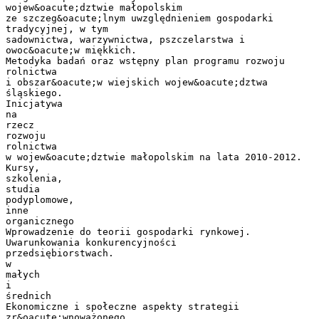
wojew&oacute;dztwie małopolskim
ze szczeg&oacute;lnym uwzględnieniem gospodarki
tradycyjnej, w tym
sadownictwa, warzywnictwa, pszczelarstwa i
owoc&oacute;w miękkich.
Metodyka badań oraz wstępny plan programu rozwoju
rolnictwa
i obszar&oacute;w wiejskich wojew&oacute;dztwa
śląskiego.
Inicjatywa
na
rzecz
rozwoju
rolnictwa
w wojew&oacute;dztwie małopolskim na lata 2010-2012.
Kursy,
szkolenia,
studia
podyplomowe,
inne
organicznego
Wprowadzenie do teorii gospodarki rynkowej.
Uwarunkowania konkurencyjności
przedsiębiorstwach.
w
małych
i
średnich
Ekonomiczne i społeczne aspekty strategii
zr&oacute;wnoważonego