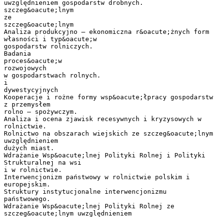
uwzględnieniem gospodarstw drobnych.
szczeg&oacute;lnym
ze
szczeg&oacute;lnym
Analiza produkcyjno – ekonomiczna r&oacute;żnych form
własności i typ&oacute;w
gospodarstw rolniczych.
Badania
proces&oacute;w
rozwojowych
w gospodarstwach rolnych.
i
dywestycyjnych
Kooperacje i rożne formy wsp&oacute;łpracy gospodarstw
z przemysłem
rolno – spożywczym.
Analiza i ocena zjawisk recesywnych i kryzysowych w
rolnictwie.
Rolnictwo na obszarach wiejskich ze szczeg&oacute;lnym
uwzględnieniem
dużych miast.
Wdrażanie Wsp&oacute;lnej Polityki Rolnej i Polityki
Strukturalnej na wsi
i w rolnictwie.
Interwencjonizm państwowy w rolnictwie polskim i
europejskim.
Struktury instytucjonalne interwencjonizmu
państwowego.
Wdrażanie Wsp&oacute;lnej Polityki Rolnej ze
szczeg&oacute;lnym uwzględnieniem