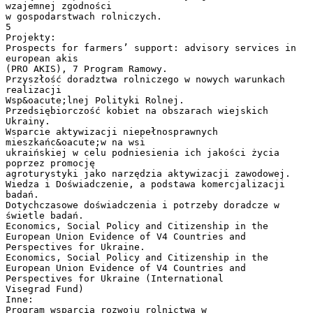
wzajemnej zgodności
w gospodarstwach rolniczych.
5
Projekty:
Prospects for farmers’ support: advisory services in
european akis
(PRO AKIS), 7 Program Ramowy.
Przyszłość doradztwa rolniczego w nowych warunkach
realizacji
Wsp&oacute;lnej Polityki Rolnej.
Przedsiębiorczość kobiet na obszarach wiejskich
Ukrainy.
Wsparcie aktywizacji niepełnosprawnych
mieszkańc&oacute;w na wsi
ukraińskiej w celu podniesienia ich jakości życia
poprzez promocję
agroturystyki jako narzędzia aktywizacji zawodowej.
Wiedza i Doświadczenie, a podstawa komercjalizacji
badań.
Dotychczasowe doświadczenia i potrzeby doradcze w
świetle badań.
Economics, Social Policy and Citizenship in the
European Union Evidence of V4 Countries and
Perspectives for Ukraine.
Economics, Social Policy and Citizenship in the
European Union Evidence of V4 Countries and
Perspectives for Ukraine (International
Visegrad Fund)
Inne:
Program wsparcia rozwoju rolnictwa w