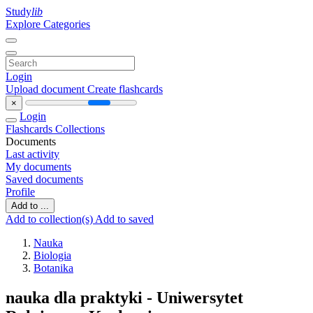
Study
lib
Explore Categories
Login
Upload document
Create flashcards
×
Login
Flashcards
Collections
Documents
Last activity
My documents
Saved documents
Profile
Add to ...
Add to collection(s)
Add to saved
Nauka
Biologia
Botanika
nauka dla praktyki - Uniwersytet