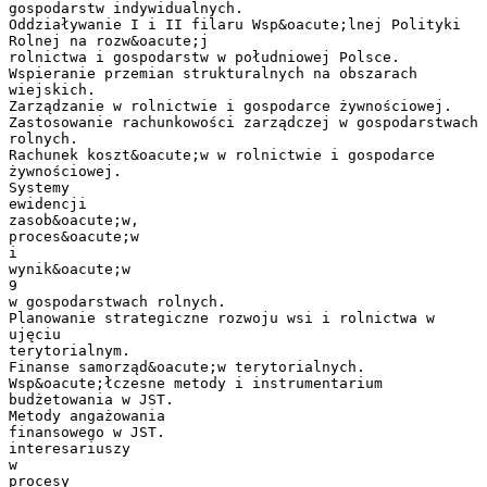
gospodarstw indywidualnych.
Oddziaływanie I i II filaru Wsp&oacute;lnej Polityki
Rolnej na rozw&oacute;j
rolnictwa i gospodarstw w południowej Polsce.
Wspieranie przemian strukturalnych na obszarach
wiejskich.
Zarządzanie w rolnictwie i gospodarce żywnościowej.
Zastosowanie rachunkowości zarządczej w gospodarstwach
rolnych.
Rachunek koszt&oacute;w w rolnictwie i gospodarce
żywnościowej.
Systemy
ewidencji
zasob&oacute;w,
proces&oacute;w
i
wynik&oacute;w
9
w gospodarstwach rolnych.
Planowanie strategiczne rozwoju wsi i rolnictwa w
ujęciu
terytorialnym.
Finanse samorząd&oacute;w terytorialnych.
Wsp&oacute;łczesne metody i instrumentarium
budżetowania w JST.
Metody angażowania
finansowego w JST.
interesariuszy
w
procesy