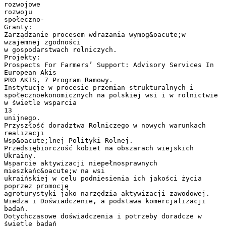
rozwojowe
rozwoju
społeczno-
Granty:
Zarządzanie procesem wdrażania wymog&oacute;w
wzajemnej zgodności
w gospodarstwach rolniczych.
Projekty:
Prospects For Farmers’ Support: Advisory Services In
European Akis
PRO AKIS, 7 Program Ramowy.
Instytucje w procesie przemian strukturalnych i
społecznoekonomicznych na polskiej wsi i w rolnictwie
w świetle wsparcia
13
unijnego.
Przyszłość doradztwa Rolniczego w nowych warunkach
realizacji
Wsp&oacute;lnej Polityki Rolnej.
Przedsiębiorczość kobiet na obszarach wiejskich
Ukrainy.
Wsparcie aktywizacji niepełnosprawnych
mieszkańc&oacute;w na wsi
ukraińskiej w celu podniesienia ich jakości życia
poprzez promocję
agroturystyki jako narzędzia aktywizacji zawodowej.
Wiedza i Doświadczenie, a podstawa komercjalizacji
badań.
Dotychczasowe doświadczenia i potrzeby doradcze w
świetle badań