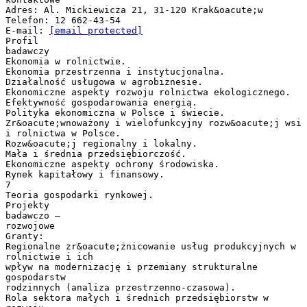
Adres: Al. Mickiewicza 21, 31-120 Krak&oacute;w
Telefon: 12 662-43-54
E-mail:
[email protected]
Profil
badawczy
Ekonomia w rolnictwie.
Ekonomia przestrzenna i instytucjonalna.
Działalność usługowa w agrobiznesie.
Ekonomiczne aspekty rozwoju rolnictwa ekologicznego.
Efektywność gospodarowania energią.
Polityka ekonomiczna w Polsce i świecie.
Zr&oacute;wnoważony i wielofunkcyjny rozw&oacute;j wsi
i rolnictwa w Polsce.
Rozw&oacute;j regionalny i lokalny.
Mała i średnia przedsiębiorczość.
Ekonomiczne aspekty ochrony środowiska.
Rynek kapitałowy i finansowy.
7
Teoria gospodarki rynkowej.
Projekty
badawczo –
rozwojowe
Granty:
Regionalne zr&oacute;żnicowanie usług produkcyjnych w
rolnictwie i ich
wpływ na modernizację i przemiany strukturalne
gospodarstw
rodzinnych (analiza przestrzenno-czasowa).
Rola sektora małych i średnich przedsiębiorstw w