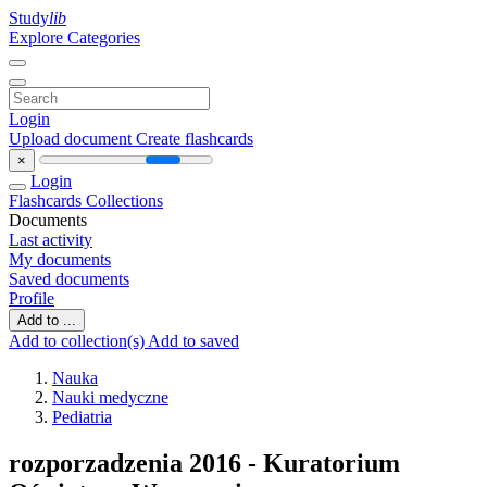
Study
lib
Explore Categories
Login
Upload document
Create flashcards
×
Login
Flashcards
Collections
Documents
Last activity
My documents
Saved documents
Profile
Add to ...
Add to collection(s)
Add to saved
Nauka
Nauki medyczne
Pediatria
rozporzadzenia 2016 - Kuratorium