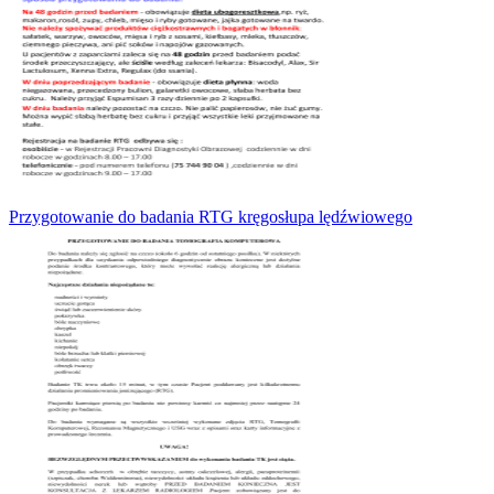
Przygotowanie do badania RTG kręgosłupa lędźwiowego