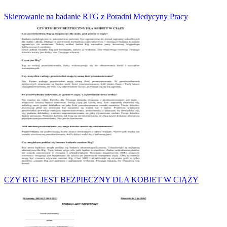
Skierowanie na badanie RTG z Poradni Medycyny Pracy
CZY RTG JEST BEZPIECZNY DLA KOBIET W CIĄŻY