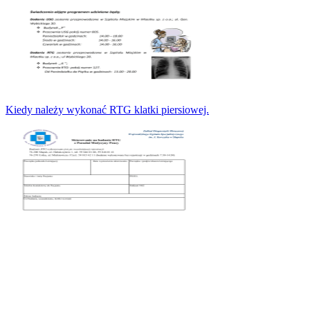
Kiedy należy wykonać RTG klatki piersiowej.