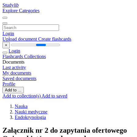
Study
lib
Explore Categories
Login
Upload document
Create flashcards
×
Login
Flashcards
Collections
Documents
Last activity
My documents
Saved documents
Profile
Add to ...
Add to collection(s)
Add to saved
Nauka
Nauki medyczne
Endokrynologia
Załącznik nr 2 do zapytania ofertowego