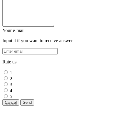
Your e-mail
Input it if you want to receive answer
Rate us
1
2
3
4
5
Cancel
Send