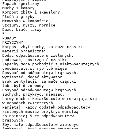
Zapach zgnilizny
Muchy i komary
Kompost zbity i skawalony
Pleśń i grzyby
Mrowisko w kompoście
Szczury, myszy, nornice
Duże, białe larwy
5
PORADY
PRZYCZYNY
Kompost zbyt suchy, za duże cząstki
materii organicznej.
Dodać odpad&oacute;w zielonych,
podlewać, postrzępić cząstki.
Zapachy mogą pochodzić z niekt&oacute;rych
owoc&oacute;w, ryb lub mięsa.
Dosypać odpad&oacute;w brązowych,
wymieszać, dodać aktywator.
Brak wentylacji, za małe cząstki
lub zbyt dużo wody.
Dosypać odpad&oacute;w brązowych,
suchych, przykryć, mieszać.
Larwy much i komar&oacute;w rozwijają się
w odpadach zwierzęcych.
Pamiętaj: każdy dodatek odpad&oacute;w
zielonych musisz przykryć warstwą
co najmniej 5 cm odpad&oacute;w
brązowych.
Zbyt mało odpad&oacute;w zielonych
(mokrych), brak dostępu powietrza.