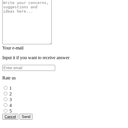
Your e-mail
Input it if you want to receive answer
Rate us
1
2
3
4
5
Cancel
Send