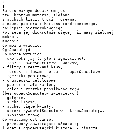
2
1
Bardzo ważnym dodatkiem jest
tzw. brązowa materia, złożona
z suchych liści, trocin, drewna,
a nawet papieru i kartonu rozdrobnionego,
najlepiej niezadrukowanego.
Potrzeba jej dwukrotnie więcej niż masy zielonej,
mokrej.
Kuchnia
Co można wrzucić:
Ogr&oacute;d
Co można wrzucić:
- skorupki jaj (umyte i zgniecione),
- resztki owoc&oacute;w i warzyw,
- filtry z resztkami kawy,
- torebki z fusami herbat i napar&oacute;w,
- ręczniki papierowe,
- chusteczki celulozowe,
- papier i małe kartony,
- chleb i resztki posiłk&oacute;w,
(bez odpadk&oacute;w zwierzęcych).
- gałęzie,
- suche liście,
- suche, cięte kwiaty,
- ścinki żywopłot&oacute;w i krzew&oacute;w,
- skoszoną trawę.
Co wrzucamy ostrożnie:
- przetwory zawierające s&oacute;l
i ocet ( og&oacute;rki kiszone) - niszczą