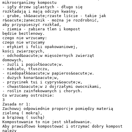
mikroorganizmy kompostu
- igły drzew iglastych - długo się
rozkładają i mają odczyn kwaśny,
- grube, sk&oacute;rzaste liście - takie jak
r&oacute;żanecznik - można je rozdrobnić,
aby przyspieszyć rozkład,
- ziemia - zabiera tlen i kompost
będzie beztlenowy.
czego nie wrzucamy:
czego nie wrzucamy
- etykiet i folii opakowaniowej,
kości zwierzęcych,
- odchod&oacute;w mięsożernych zwierząt
domowych,
- żużli i popioł&oacute;w.
- nabiału, tłuszczu,
- niedopałk&oacute;w papieros&oacute;w.
- dużych konar&oacute;w,
- przycinek tui i cyprys&oacute;w,
- chwast&oacute;w z dojrzałymi owocnikami,
- roślin zainfekowanych i chorych.
Co wrzucamy ostrożnie:
3
Zasada nr 1:
Zachowuj odpowiednie proporcje pomiędzy materią
zieloną ( mokrą),
a brązową ( suchą)
Kompostowanie to nie jest składowanie.
Aby prawidłowo kompostować i otrzymać dobry kompost
należy