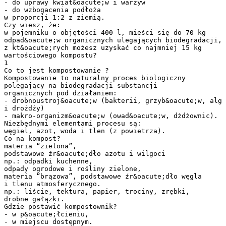
- do uprawy kwiat&oacute;w i warzyw
- do wzbogacenia podłoża
w proporcji 1:2 z ziemią.
Czy wiesz, że:
w pojemniku o objętości 400 l, mieści się do 70 kg
odpad&oacute;w organicznych ulegających biodegradacji,
z kt&oacute;rych możesz uzyskać co najmniej 15 kg
wartościowego kompostu?
1
Co to jest kompostowanie ?
Kompostowanie to naturalny proces biologiczny
polegający na biodegradacji substancji
organicznych pod działaniem:
- drobnoustroj&oacute;w (bakterii, grzyb&oacute;w, alg
i drożdży)
- makro-organizm&oacute;w (owad&oacute;w, dżdżownic).
Niezbędnymi elementami procesu są:
węgiel, azot, woda i tlen (z powietrza).
Co na kompost?
materia “zielona”,
podstawowe źr&oacute;dło azotu i wilgoci
np.: odpadki kuchenne,
odpady ogrodowe i rośliny zielone,
materia “brązowa”, podstawowe źr&oacute;dło węgla
i tlenu atmosferycznego.
np.: liście, tektura, papier, trociny, zrębki,
drobne gałązki.
Gdzie postawić kompostownik?
- w p&oacute;łcieniu,
- w miejscu dostępnym.