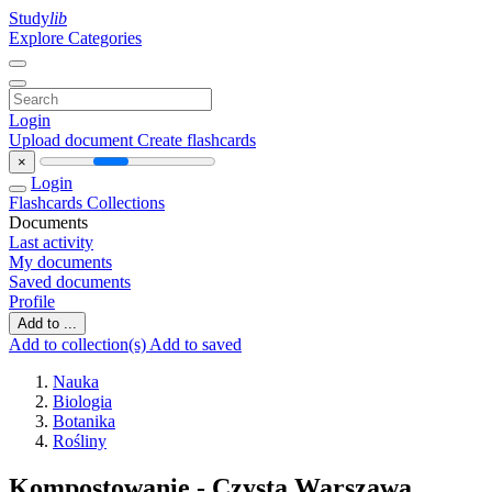
Study
lib
Explore Categories
Login
Upload document
Create flashcards
×
Login
Flashcards
Collections
Documents
Last activity
My documents
Saved documents
Profile
Add to ...
Add to collection(s)
Add to saved
Nauka
Biologia
Botanika
Rośliny
Kompostowanie - Czysta Warszawa