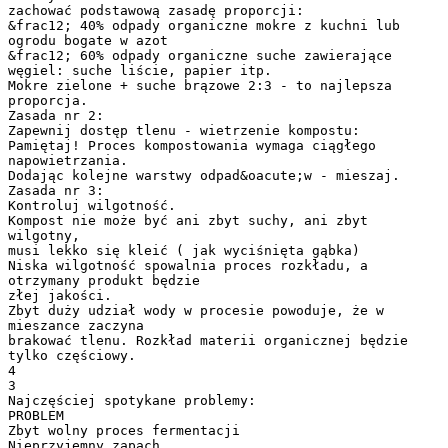
zachować podstawową zasadę proporcji:
&frac12; 40% odpady organiczne mokre z kuchni lub
ogrodu bogate w azot
&frac12; 60% odpady organiczne suche zawierające
węgiel: suche liście, papier itp.
Mokre zielone + suche brązowe 2:3 - to najlepsza
proporcja.
Zasada nr 2:
Zapewnij dostęp tlenu - wietrzenie kompostu:
Pamiętaj! Proces kompostowania wymaga ciągłego
napowietrzania.
Dodając kolejne warstwy odpad&oacute;w - mieszaj.
Zasada nr 3:
Kontroluj wilgotność.
Kompost nie może być ani zbyt suchy, ani zbyt
wilgotny,
musi lekko się kleić ( jak wyciśnięta gąbka)
Niska wilgotność spowalnia proces rozkładu, a
otrzymany produkt będzie
złej jakości.
Zbyt duży udział wody w procesie powoduje, że w
mieszance zaczyna
brakować tlenu. Rozkład materii organicznej będzie
tylko częściowy.
4
3
Najczęściej spotykane problemy:
PROBLEM
Zbyt wolny proces fermentacji
Nieprzyjemny zapach