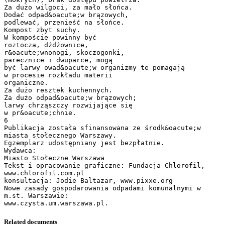
Za dużo wilgoci, za mało słońca.
Dodać odpad&oacute;w brązowych,
podlewać, przenieść na słońce.
Kompost zbyt suchy.
W kompoście powinny być
roztocza, dżdżownice,
r&oacute;wnonogi, skoczogonki,
parecznice i dwuparce, mogą
być larwy owad&oacute;w organizmy te pomagają
w procesie rozkładu materii
organiczne.
Za dużo resztek kuchennych.
Za dużo odpad&oacute;w brązowych;
larwy chrząszczy rozwijające się
w pr&oacute;chnie.
6
Publikacja została sfinansowana ze środk&oacute;w
miasta stołecznego Warszawy.
Egzemplarz udostępniany jest bezpłatnie.
Wydawca:
Miasto Stołeczne Warszawa
Tekst i opracowanie graficzne: Fundacja Chlorofil,
www.chlorofil.com.pl
konsultacja: Jodie Baltazar, www.pixxe.org
Nowe zasady gospodarowania odpadami komunalnymi w
m.st. Warszawie:
Related documents