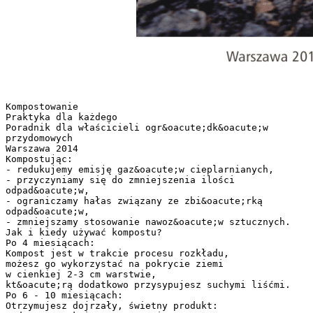
Kompostowanie
Praktyka dla każdego
Poradnik dla właścicieli ogr&oacute;dk&oacute;w
przydomowych
Warszawa 2014
Kompostując:
- redukujemy emisję gaz&oacute;w cieplarnianych,
- przyczyniamy się do zmniejszenia ilości
odpad&oacute;w,
- ograniczamy hałas związany ze zbi&oacute;rką
odpad&oacute;w,
- zmniejszamy stosowanie nawoz&oacute;w sztucznych.
Jak i kiedy używać kompostu?
Po 4 miesiącach:
Kompost jest w trakcie procesu rozkładu,
możesz go wykorzystać na pokrycie ziemi
w cienkiej 2-3 cm warstwie,
kt&oacute;rą dodatkowo przysypujesz suchymi liśćmi.
Po 6 - 10 miesiącach:
Otrzymujesz dojrzały, świetny produkt: