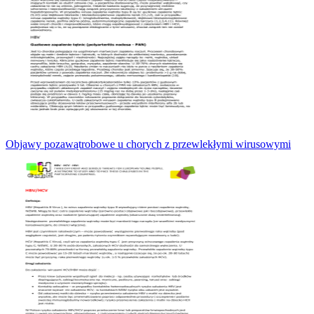
Objawy pozawątrobowe u chorych z przewlekłymi wirusowymi