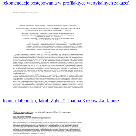
rekomendacje postępowania w profilaktyce wertykalnych zakażeń
Joanna Jabłońska, Jakub Ząbek*, Joanna Kozłowska, Janusz