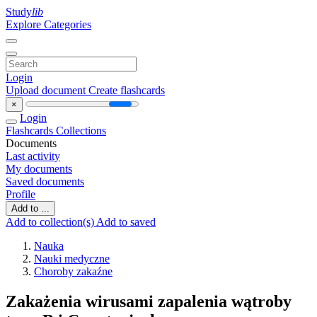
Study
lib
Explore Categories
Login
Upload document
Create flashcards
×
Login
Flashcards
Collections
Documents
Last activity
My documents
Saved documents
Profile
Add to ...
Add to collection(s)
Add to saved
Nauka
Nauki medyczne
Choroby zakaźne
Zakażenia wirusami zapalenia wątroby