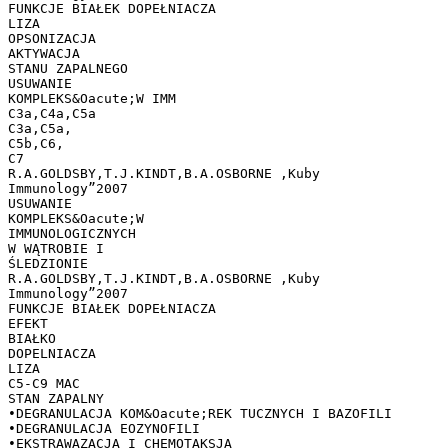
FUNKCJE BIAŁEK DOPEŁNIACZA
LIZA
OPSONIZACJA
AKTYWACJA
STANU ZAPALNEGO
USUWANIE
KOMPLEKS&Oacute;W IMM
C3a,C4a,C5a
C3a,C5a,
C5b,C6,
C7
R.A.GOLDSBY,T.J.KINDT,B.A.OSBORNE ,Kuby
Immunology”2007
USUWANIE
KOMPLEKS&Oacute;W
IMMUNOLOGICZNYCH
W WĄTROBIE I
ŚLEDZIONIE
R.A.GOLDSBY,T.J.KINDT,B.A.OSBORNE ,Kuby
Immunology”2007
FUNKCJE BIAŁEK DOPEŁNIACZA
EFEKT
BIAŁKO
DOPELNIACZA
LIZA
C5-C9 MAC
STAN ZAPALNY
•DEGRANULACJA KOM&Oacute;REK TUCZNYCH I BAZOFILI
•DEGRANULACJA EOZYNOFILI
•EKSTRAWAZACJA I CHEMOTAKSJA