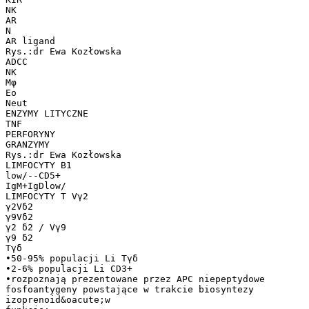
NK
AR
N
AR ligand
Rys.:dr Ewa Kozłowska
ADCC
NK
Mφ
Eo
Neut
ENZYMY LITYCZNE
TNF
PERFORYNY
GRANZYMY
Rys.:dr Ewa Kozłowska
LIMFOCYTY B1
low/--CD5+
IgM+IgDlow/
LIMFOCYTY T Vγ2
γ2Vδ2
γ9Vδ2
γ2 δ2 / Vγ9
γ9 δ2
Tγδ
•50-95% populacji Li Tγδ
•2-6% populacji Li CD3+
•rozpoznają prezentowane przez APC niepeptydowe
fosfoantygeny powstające w trakcie biosyntezy
izoprenoid&oacute;w