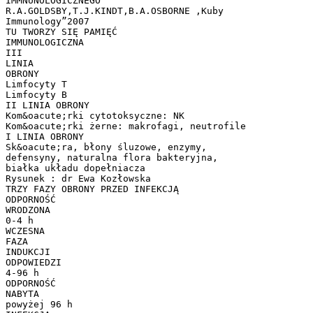
IMMNUNOLOGICZNEGO
R.A.GOLDSBY,T.J.KINDT,B.A.OSBORNE ,Kuby
Immunology”2007
TU TWORZY SIĘ PAMIĘĆ
IMMUNOLOGICZNA
III
LINIA
OBRONY
Limfocyty T
Limfocyty B
II LINIA OBRONY
Kom&oacute;rki cytotoksyczne: NK
Kom&oacute;rki żerne: makrofagi, neutrofile
I LINIA OBRONY
Sk&oacute;ra, błony śluzowe, enzymy,
defensyny, naturalna flora bakteryjna,
białka układu dopełniacza
Rysunek : dr Ewa Kozłowska
TRZY FAZY OBRONY PRZED INFEKCJĄ
ODPORNOŚĆ
WRODZONA
0-4 h
WCZESNA
FAZA
INDUKCJI
ODPOWIEDZI
4-96 h
ODPORNOŚĆ
NABYTA
powyżej 96 h