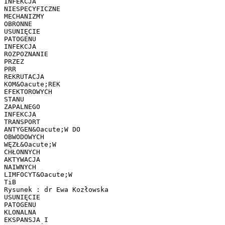
INFEKCJA
NIESPECYFICZNE
MECHANIZMY
OBRONNE
USUNIĘCIE
PATOGENU
INFEKCJA
ROZPOZNANIE
PRZEZ
PRR
REKRUTACJA
KOM&Oacute;REK
EFEKTOROWYCH
STANU
ZAPALNEGO
INFEKCJA
TRANSPORT
ANTYGEN&Oacute;W DO
OBWODOWYCH
WĘZŁ&Oacute;W
CHŁONNYCH
AKTYWACJA
NAIWNYCH
LIMFOCYT&Oacute;W
TiB
Rysunek : dr Ewa Kozłowska
USUNIĘCIE
PATOGENU
KLONALNA
EKSPANSJA I