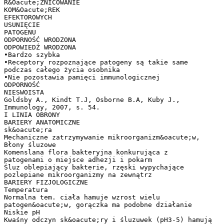
R&Oacute;ŻNICOWANIE
KOM&Oacute;REK
EFEKTOROWYCH
USUNIĘCIE
PATOGENU
ODPORNOŚĆ WRODZONA
ODPOWIEDŹ WRODZONA
•Bardzo szybka
•Receptory rozpoznające patogeny są takie same
podczas całego życia osobnika
•Nie pozostawia pamięci immunologicznej
ODPORNOŚĆ
NIESWOISTA
Goldsby A., Kindt T.J, Osborne B.A, Kuby J.,
Immunology, 2007, s. 54.
I LINIA OBRONY
BARIERY ANATOMICZNE
sk&oacute;ra
Mechaniczne zatrzymywanie mikroorganizm&oacute;w,
Błony śluzowe
Komenslana flora bakteryjna konkurująca z
patogenami o miejsce adhezji i pokarm
Śluz oblepiający bakterie, rzęski wypychające
pozlepiane mikroorganizmy na zewnątrz
BARIERY FIZJOLOGICZNE
Temperatura
Normalna tem. ciała hamuje wzrost wielu
patogen&oacute;w, gorączka ma podobne działanie
Niskie pH
Kwaśny odczyn sk&oacute;ry i śluzuwek (pH3-5) hamują