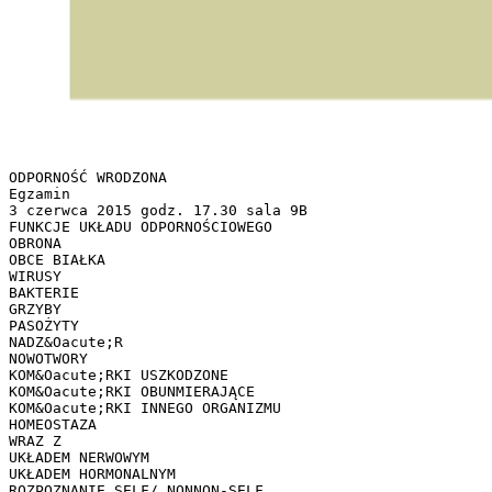
ODPORNOŚĆ WRODZONA
Egzamin
3 czerwca 2015 godz. 17.30 sala 9B
FUNKCJE UKŁADU ODPORNOŚCIOWEGO
OBRONA
OBCE BIAŁKA
WIRUSY
BAKTERIE
GRZYBY
PASOŻYTY
NADZ&Oacute;R
NOWOTWORY
KOM&Oacute;RKI USZKODZONE
KOM&Oacute;RKI OBUNMIERAJĄCE
KOM&Oacute;RKI INNEGO ORGANIZMU
HOMEOSTAZA
WRAZ Z
UKŁADEM NERWOWYM
UKŁADEM HORMONALNYM
ROZPOZNANIE SELF/ NONNON-SELF