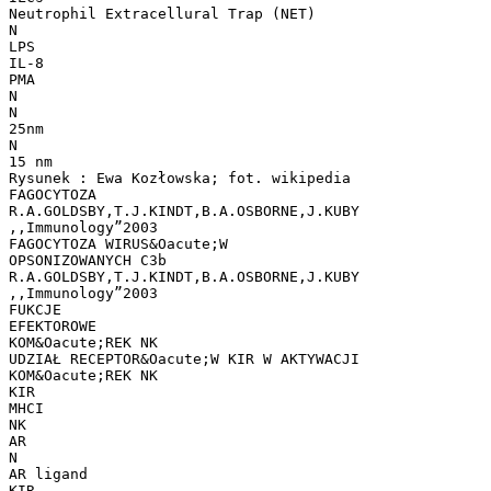
Neutrophil Extracellural Trap (NET)
N
LPS
IL-8
PMA
N
N
25nm
N
15 nm
Rysunek : Ewa Kozłowska; fot. wikipedia
FAGOCYTOZA
R.A.GOLDSBY,T.J.KINDT,B.A.OSBORNE,J.KUBY
,,Immunology”2003
FAGOCYTOZA WIRUS&Oacute;W
OPSONIZOWANYCH C3b
R.A.GOLDSBY,T.J.KINDT,B.A.OSBORNE,J.KUBY
,,Immunology”2003
FUKCJE
EFEKTOROWE
KOM&Oacute;REK NK
UDZIAŁ RECEPTOR&Oacute;W KIR W AKTYWACJI
KOM&Oacute;REK NK
KIR
MHCI
NK
AR
N
AR ligand
KIR