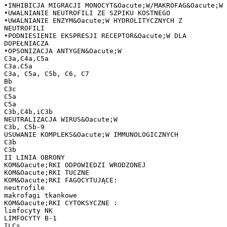
•INHIBICJA MIGRACJI MONOCYT&Oacute;W/MAKROFAG&Oacute;W
•UWALNIANIE NEUTROFILI ZE SZPIKU KOSTNEGO
•UWALNIANIE ENZYM&Oacute;W HYDROLITYCZNYCH Z
NEUTROFILI
•PODNIESIENIE EKSPRESJI RECEPTOR&Oacute;W DLA
DOPEŁNIACZA
•OPSONIZACJA ANTYGEN&Oacute;W
C3a,C4a,C5a
C3a.C5a
C3a, C5a, C5b, C6, C7
Bb
C3c
C5a
C5a
C3b,C4b,iC3b
NEUTRALIZACJA WIRUS&Oacute;W
C3b, C5b-9
USUWANIE KOMPLEKS&Oacute;W IMMUNOLOGICZNYCH
C3b
C3b
II LINIA OBRONY
KOM&Oacute;RKI ODPOWIEDZI WRODZONEJ
KOM&Oacute;RKI TUCZNE
KOM&Oacute;RKI FAGOCYTUJĄCE:
neutrofile
makrofagi tkankowe
KOM&Oacute;RKI CYTOKSYCZNE :
limfocyty NK
LIMFOCYTY B-1
ILCs