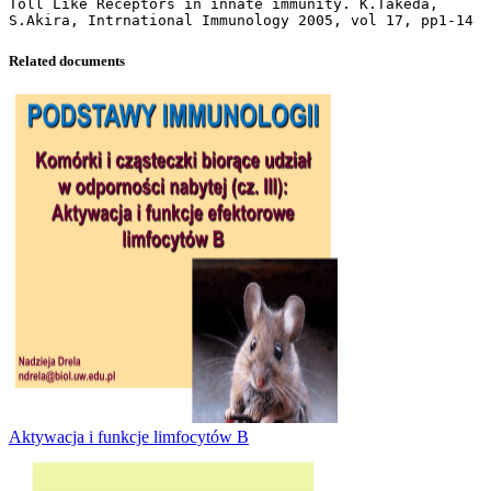
Toll Like Receptors in innate immunity. K.Takeda,
Related documents
Aktywacja i funkcje limfocytów B