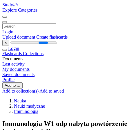
Study
lib
Explore Categories
Login
Upload document
Create flashcards
×
Login
Flashcards
Collections
Documents
Last activity
My documents
Saved documents
Profile
Add to ...
Add to collection(s)
Add to saved
Nauka
Nauki medyczne
Immunologia
Immunologia W1 odp nabyta powtórzenie