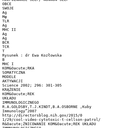
OBCE
SWOJE
Ag
Mφ
TLR
Ag
MHC II
Ag
Ag
BCR
TCR
T
Rysunek : dr Ewa Kozłowska
B
MHC I
KOM&Oacute;RKA
SOMATYCZNA
MODELE
AKTYWACJI
Science 2002; 296: 301-305
KRĄŻENIE
KOM&Oacute;REK
UKŁADU
IMMUNOLOGICZNEGO
R.A.GOLDSBY,T.J.KINDT,B.A.OSBORNE ,Kuby
Immunology”2007
http://directorsblog.nih.gov/2015/0
1/29/cool-video-cytotoxic-t-cellson-patrol/
R&Oacute;ŻNICOWANIE KOM&Oacute;REK UKŁADU