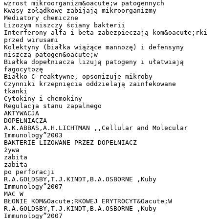
wzrost mikroorganizm&oacute;w patogennych
Kwasy żołądkowe zabijają mikroorganizmy
Mediatory chemiczne
Lizozym niszczy ściany bakterii
Interferony alfa i beta zabezpieczają kom&oacute;rki
przed wirusami
Kolektyny (białka wiążące mannozę) i defensyny
niszczą patogen&oacute;w
Białka dopełniacza lizują patogeny i ułatwiają
fagocytozę
Białko C-reaktywne, opsonizuje mikroby
Czynniki krzepnięcia oddzielają zainfekowane
tkanki
Cytokiny i chemokiny
Regulacja stanu zapalnego
AKTYWACJA
DOPEŁNIACZA
A.K.ABBAS,A.H.LICHTMAN ,,Cellular and Molecular
Immunology”2003
BAKTERIE LIZOWANE PRZEZ DOPEŁNIACZ
żywa
zabita
zabita
po perforacji
R.A.GOLDSBY,T.J.KINDT,B.A.OSBORNE ,Kuby
Immunology”2007
MAC W
BŁONIE KOM&Oacute;RKOWEJ ERYTROCYT&Oacute;W
R.A.GOLDSBY,T.J.KINDT,B.A.OSBORNE ,Kuby
Immunology”2007