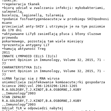
funkcje:
•regeneracja tkanek
•biorą udział w zwalczaniu infekcji: mykobakteriami,
salmonellą,
bucelozą, legionellą, tularemią
•podanie fosfoantygen&oacute;w w przebiegu SHIVpodnosi
miano
przeciwciał anty-SHIV i utrzymuje je na tym poziomie
do 170 dni
•aktywowane LiTγδ zasiedlają płuca i błony śluzowe
przewodu
pokarmowego, pozostają tam wiele miesięcy
•prezentuja antygeny LiT
•hamują aktywność Treg
2011
INNATE LYMPHOID CELLS (ILCs)
Current Opinion in Immunology, Volume 32, 2015, 71 -
77
CHARAKTERYSTYKA ILCs
Current Opinion in Immunology, Volume 32, 2015, 71 -
77
siRNA łącząc się z RNA wirusa
uniemożliwia zainfekowanie kom&oacute;rki gospodarza
Science 2002;vol 296:1263296:1263-1265
R.A.GOLDSBY,T.J.KINDT,B.A.OSBORNE,J.KUBY
,,Immunology”2003
STAN ZAPALNY
R.A.GOLDSBY,T.J.KINDT,B.A.OSBORNE,J.KUBY
,,Immunology”2003
Udział TLR w odpowiedzi nabytej