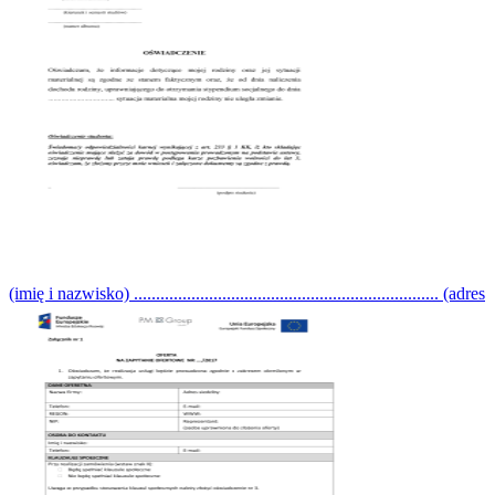
(imię i nazwisko) ..................................................................... (adres