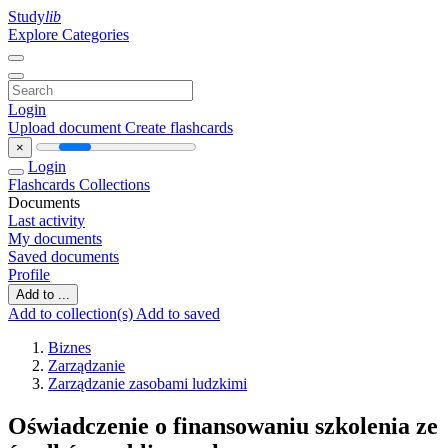
Study
lib
Explore Categories
Login
Upload document
Create flashcards
×
Login
Flashcards
Collections
Documents
Last activity
My documents
Saved documents
Profile
Add to ...
Add to collection(s)
Add to saved
Biznes
Zarządzanie
Zarządzanie zasobami ludzkimi
Oświadczenie o finansowaniu szkolenia ze