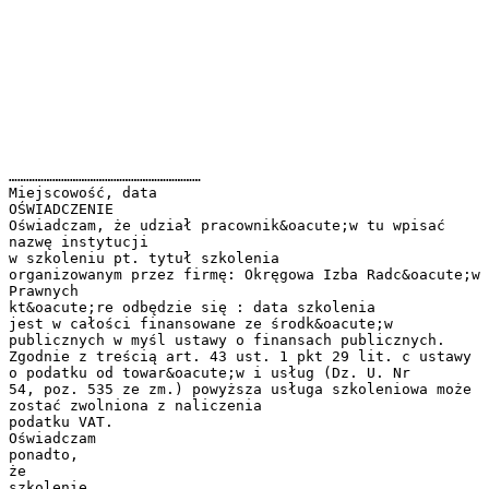
…………………………………………………………
Miejscowość, data
OŚWIADCZENIE
Oświadczam, że udział pracownik&oacute;w tu wpisać
nazwę instytucji
w szkoleniu pt. tytuł szkolenia
organizowanym przez firmę: Okręgowa Izba Radc&oacute;w
Prawnych
kt&oacute;re odbędzie się : data szkolenia
jest w całości finansowane ze środk&oacute;w
publicznych w myśl ustawy o finansach publicznych.
Zgodnie z treścią art. 43 ust. 1 pkt 29 lit. c ustawy
o podatku od towar&oacute;w i usług (Dz. U. Nr
54, poz. 535 ze zm.) powyższa usługa szkoleniowa może
zostać zwolniona z naliczenia
podatku VAT.
Oświadczam
ponadto,
że
szkolenie