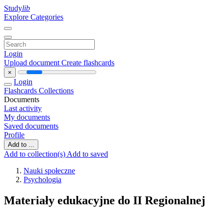
Study
lib
Explore Categories
Login
Upload document
Create flashcards
×
Login
Flashcards
Collections
Documents
Last activity
My documents
Saved documents
Profile
Add to ...
Add to collection(s)
Add to saved
Nauki społeczne
Psychologia
Materiały edukacyjne do II Regionalnej