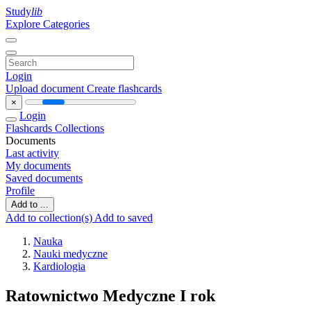
Study
lib
Explore Categories
Login
Upload document
Create flashcards
×
Login
Flashcards
Collections
Documents
Last activity
My documents
Saved documents
Profile
Add to ...
Add to collection(s)
Add to saved
Nauka
Nauki medyczne
Kardiologia
Ratownictwo Medyczne I rok