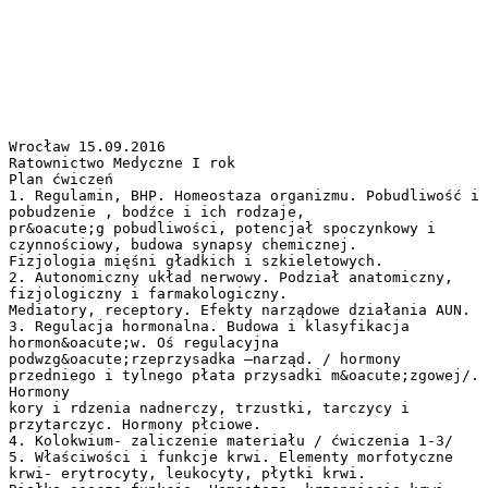
Wrocław 15.09.2016
Ratownictwo Medyczne I rok
Plan ćwiczeń
1. Regulamin, BHP. Homeostaza organizmu. Pobudliwość i
pobudzenie , bodźce i ich rodzaje,
pr&oacute;g pobudliwości, potencjał spoczynkowy i
czynnościowy, budowa synapsy chemicznej.
Fizjologia mięśni gładkich i szkieletowych.
2. Autonomiczny układ nerwowy. Podział anatomiczny,
fizjologiczny i farmakologiczny.
Mediatory, receptory. Efekty narządowe działania AUN.
3. Regulacja hormonalna. Budowa i klasyfikacja
hormon&oacute;w. Oś regulacyjna
podwzg&oacute;rzeprzysadka –narząd. / hormony
przedniego i tylnego płata przysadki m&oacute;zgowej/.
Hormony
kory i rdzenia nadnerczy, trzustki, tarczycy i
przytarczyc. Hormony płciowe.
4. Kolokwium- zaliczenie materiału / ćwiczenia 1-3/
5. Właściwości i funkcje krwi. Elementy morfotyczne
krwi- erytrocyty, leukocyty, płytki krwi.