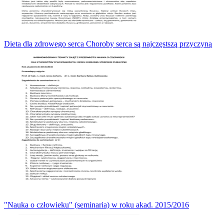
Dieta dla zdrowego serca Choroby serca są najczęstszą przyczyną
"Nauka o człowieku" (seminaria) w roku akad. 2015/2016