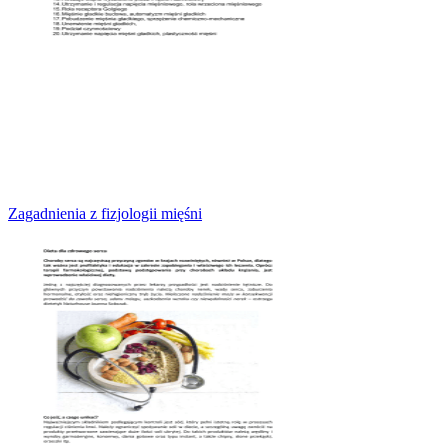
Zagadnienia z fizjologii mięśni