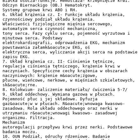
Białka osocza-funkcje. Hemostaza- krzepnięcie krwi.
Odczyn Biernackigo (OB.) Hematokryt.
Systemy grupowe krwi ABO i RH.
6. Układ krążenia cz. I- Funkcje układu krążenia,
czynnościowy podział układu krążenia.
Właściwości fizjologiczne mięśnia sercowego,
automatyzm serca czynność mechaniczna,
tony serca. Fazy cyklu serca, pojemność wyrzutowa i
minutowa serca. Podstawy
elektrokardiografii, odprowadzenia EKG, mechanizm
powstawania załamk&oacute;w EKG, oś
elektryczna serca, wyliczanie akcji serca na podstawie
zapisu EKG.
7. Układ krążenia cz. II- Ciśnienie tętnicze,
regulacja ciśnienia tętniczego, krążenie krwi w
naczyniach. Specyficzne cechy krążenia w obszarach
naczyniowych: krążenie m&oacute;zgowe,
płucne, wieńcowe, nerkowe, w mięśniach szkieletowych,
sk&oacute;rne.
8. Kolokwium- zaliczenie materiału/ ćwiczenia 5-7/
9. Układ oddechowy. Wymiana gazowa w płucach.
Pojemność płuc i jej składowe. Dyfuzja
gaz&oacute;w w płucach. R&oacute;wnowaga kwasowo-
zasadowa. Rola układu oddechowego oraz nerki w
utrzymaniu r&oacute;wnowagi kwasowo- zasadowej
organizmu. Filtracja.
Mechanizm
autoregulacji przepływu krwi przez nerki. Podstawowe
badania moczu.
10. OUN Podział, odruchy rdzeniowe. Badanie