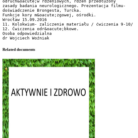
odruch&oacute;w rdzeniowych, rdzeń przedłużony
zasady badania neurologicznego. Prezentacja filmu-
doświadczenie Brongesta, Turcka.
Funkcje kory m&oacute;zgowej, ośrodki.
Wrocław 15.09.2016
11. Kolokwium- zaliczenie materiału / ćwiczenia 9-10/
12. Ćwiczenia odr&oacute;bkowe.
Osoba odpowiedzialna
Related documents