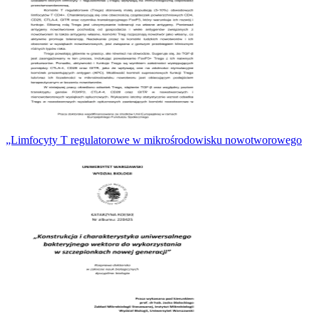
„Limfocyty T regulatorowe w mikrośrodowisku nowotworowego