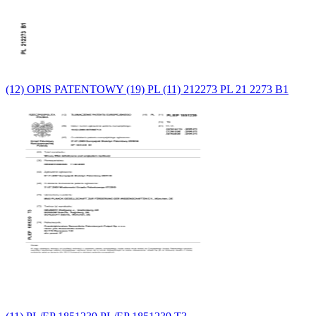
(12) OPIS PATENTOWY (19) PL (11) 212273 PL 21 2273 B1