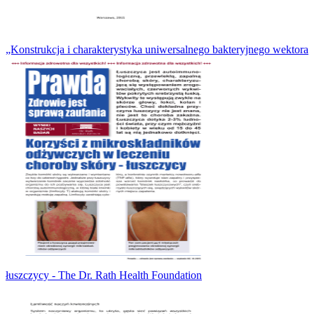
„Konstrukcja i charakterystyka uniwersalnego bakteryjnego wektora
łuszczycy - The Dr. Rath Health Foundation