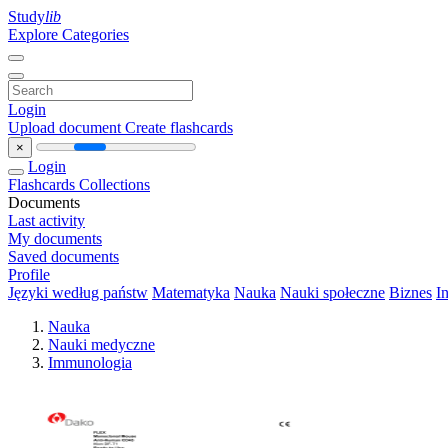
Study
lib
Explore Categories
Login
Upload document
Create flashcards
×
Login
Flashcards
Collections
Documents
Last activity
My documents
Saved documents
Profile
Języki według państw
Matematyka
Nauka
Nauki społeczne
Biznes
I
Nauka
Nauki medyczne
Immunologia