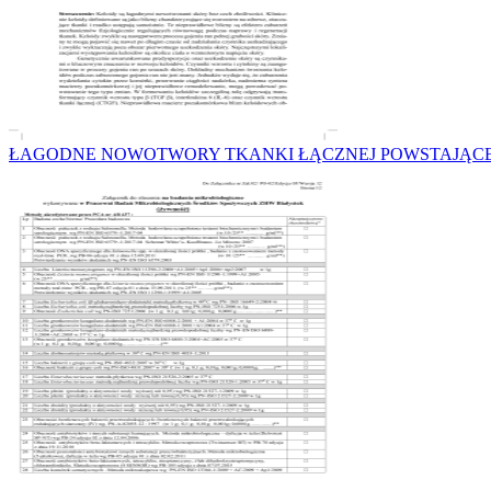
ŁAGODNE NOWOTWORY TKANKI ŁĄCZNEJ POWSTAJĄC