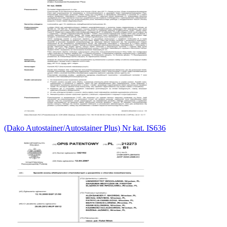
(Dako Autostainer/Autostainer Plus) Nr kat. IS636