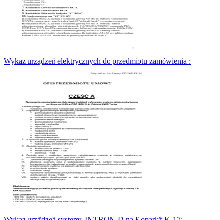
Wykaz urządzeń elektrycznych do przedmiotu zamówienia :
Wykaz urz*dze* systemu INTRON-D na Kopark* K-17: