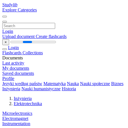
Study
lib
Explore Categories
Login
Upload document
Create flashcards
×
Login
Flashcards
Collections
Documents
Last activity
My documents
Saved documents
Profile
Języki według państw
Matematyka
Nauka
Nauki społeczne
Biznes
Inżynieria
Nauki humanistyczne
Historia
Inżynieria
Elektrotechnika
Microelectronics
Electromagnet
Instrumentation