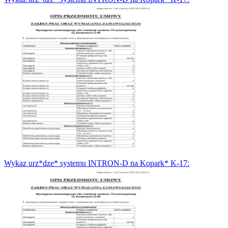
Wykaz urz*dze* systemu INTRON-D na Kopark* K-17: