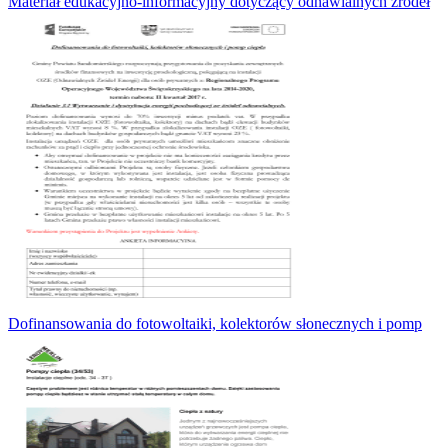
Materiał edukacyjno-informacyjny dotyczący odnawialnych źródeł
Dofinansowania do fotowoltaiki, kolektorów słonecznych i pomp