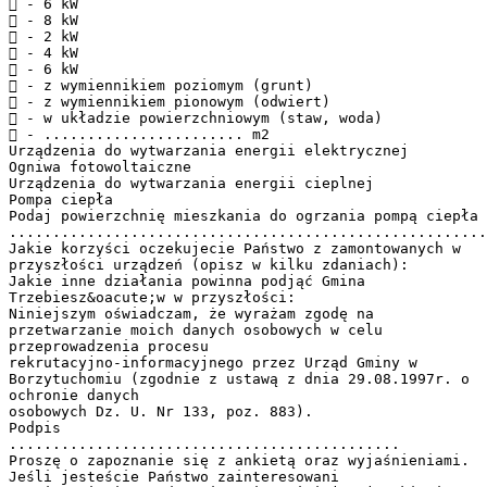
 - 6 kW
 - 8 kW
 - 2 kW
 - 4 kW
 - 6 kW
 - z wymiennikiem poziomym (grunt)
 - z wymiennikiem pionowym (odwiert)
 - w układzie powierzchniowym (staw, woda)
 - ....................... m2
Urządzenia do wytwarzania energii elektrycznej
Ogniwa fotowoltaiczne
Urządzenia do wytwarzania energii cieplnej
Pompa ciepła
Podaj powierzchnię mieszkania do ogrzania pompą ciepła
.......................................................
Jakie korzyści oczekujecie Państwo z zamontowanych w
przyszłości urządzeń (opisz w kilku zdaniach):
Jakie inne działania powinna podjąć Gmina
Trzebiesz&oacute;w w przyszłości:
Niniejszym oświadczam, że wyrażam zgodę na
przetwarzanie moich danych osobowych w celu
przeprowadzenia procesu
rekrutacyjno-informacyjnego przez Urząd Gminy w
Borzytuchomiu (zgodnie z ustawą z dnia 29.08.1997r. o
ochronie danych
osobowych Dz. U. Nr 133, poz. 883).
Podpis
.............................................
Proszę o zapoznanie się z ankietą oraz wyjaśnieniami.
Jeśli jesteście Państwo zainteresowani