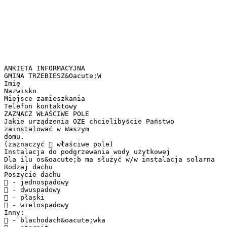
ANKIETA INFORMACYJNA
GMINA TRZEBIESZ&Oacute;W
Imię
Nazwisko
Miejsce zamieszkania
Telefon kontaktowy
ZAZNACZ WŁAŚCIWE POLE
Jakie urządzenia OZE chcielibyście Państwo
zainstalować w Waszym
domu.
(zaznaczyć  właściwe pole)
Instalacja do podgrzewania wody użytkowej
Dla ilu os&oacute;b ma służyć w/w instalacja solarna
Rodzaj dachu
Poszycie dachu
 - jednospadowy
 - dwuspadowy
 - płaski
 - wielospadowy
Inny:
 - blachodach&oacute;wka