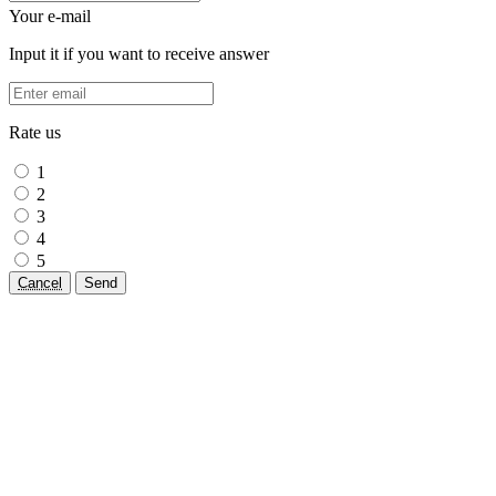
Your e-mail
Input it if you want to receive answer
Rate us
1
2
3
4
5
Cancel
Send