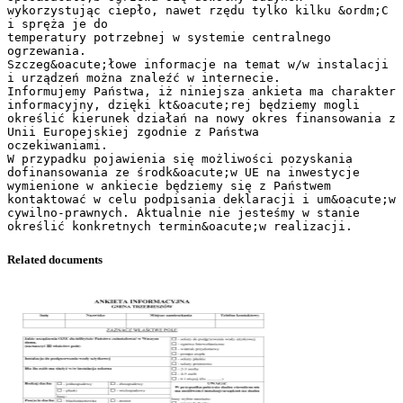
wykorzystując ciepło, nawet rzędu tylko kilku &ordm;C
i spręża je do
temperatury potrzebnej w systemie centralnego
ogrzewania.
Szczeg&oacute;łowe informacje na temat w/w instalacji
i urządzeń można znaleźć w internecie.
Informujemy Państwa, iż niniejsza ankieta ma charakter
informacyjny, dzięki kt&oacute;rej będziemy mogli
określić kierunek działań na nowy okres finansowania z
Unii Europejskiej zgodnie z Państwa
oczekiwaniami.
W przypadku pojawienia się możliwości pozyskania
dofinansowania ze środk&oacute;w UE na inwestycje
wymienione w ankiecie będziemy się z Państwem
kontaktować w celu podpisania deklaracji i um&oacute;w
cywilno-prawnych. Aktualnie nie jesteśmy w stanie
Related documents