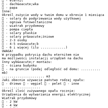
 - eternit
 - dach&oacute;wka
 - papa
Inne:
Określ zużycie wody w twoim domu w okresie 1 miesiąca
 - solary do podgrzewania wody użytkowej
 - ogniwa fotowoltaniczne
 - wiatrak przydomowy
 - pompa ciepła
 - solary płaskie
 - solary pr&oacute;żniowe
 - 2-3 osoby
 - 4-5 os&oacute;b
 - 6 i więcej (ilu .............)
UWAGA!
W przypadku pokrycia dachu eternitem nie
ma możliwości instalacji urządzeń na dachu
Inny wyb&oacute;r montażu:
 - ściana budynku
 - na gruncie (podaj odległość od domu: ..........
mb)
...................... m3
Jaki obecnie używacie państwo rodzaj opału:
 - drzewo  - węgiel  - pelet  - inne
....................
Określ ilość zużywanego opału rocznie:
Urządzenia do wytwarzania energii elektrycznej
Wiatrak przydomowy
 - 2 kW
 - 4 kW