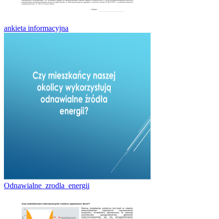
ankieta informacyjna
Odnawialne_zrodla_energii