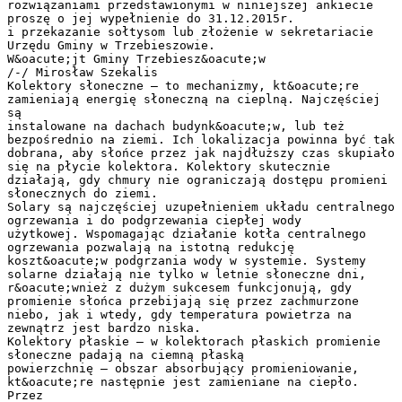
rozwiązaniami przedstawionymi w niniejszej ankiecie
proszę o jej wypełnienie do 31.12.2015r.
i przekazanie sołtysom lub złożenie w sekretariacie
Urzędu Gminy w Trzebieszowie.
W&oacute;jt Gminy Trzebiesz&oacute;w
/-/ Mirosław Szekalis
Kolektory słoneczne – to mechanizmy, kt&oacute;re
zamieniają energię słoneczną na cieplną. Najczęściej
są
instalowane na dachach budynk&oacute;w, lub też
bezpośrednio na ziemi. Ich lokalizacja powinna być tak
dobrana, aby słońce przez jak najdłuższy czas skupiało
się na płycie kolektora. Kolektory skutecznie
działają, gdy chmury nie ograniczają dostępu promieni
słonecznych do ziemi.
Solary są najczęściej uzupełnieniem układu centralnego
ogrzewania i do podgrzewania ciepłej wody
użytkowej. Wspomagając działanie kotła centralnego
ogrzewania pozwalają na istotną redukcję
koszt&oacute;w podgrzania wody w systemie. Systemy
solarne działają nie tylko w letnie słoneczne dni,
r&oacute;wnież z dużym sukcesem funkcjonują, gdy
promienie słońca przebijają się przez zachmurzone
niebo, jak i wtedy, gdy temperatura powietrza na
zewnątrz jest bardzo niska.
Kolektory płaskie – w kolektorach płaskich promienie
słoneczne padają na ciemną płaską
powierzchnię – obszar absorbujący promieniowanie,
kt&oacute;re następnie jest zamieniane na ciepło.
Przez