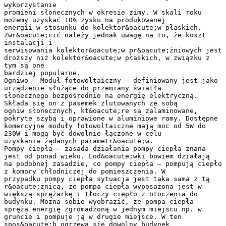
wykorzystanie
promieni słonecznych w okresie zimy. W skali roku
możemy uzyskać 10% zysku na produkowanej
energii w stosunku do kolektor&oacute;w płaskich.
Zwr&oacute;cić należy jednak uwagę na to, że koszt
instalacji i
serwisowania kolektor&oacute;w pr&oacute;żniowych jest
droższy niż kolektor&oacute;w płaskich, w związku z
tym są one
bardziej popularne.
Ogniwo – Moduł fotowoltaiczny – definiowany jest jako
urządzenie służące do przemiany światła
słonecznego bezpośrednio na energię elektryczną.
Składa się on z pasemek zlutowanych ze sobą
ogniw słonecznych, kt&oacute;re są zalaminowane,
pokryte szybą i oprawione w aluminiowe ramy. Dostępne
komercyjne moduły fotowoltaiczne mają moc od 5W do
230W i mogą być dowolnie łączone w celu
uzyskania żądanych parametr&oacute;w.
Pompy ciepła – zasada działania pompy ciepła znana
jest od ponad wieku. Lod&oacute;wki bowiem działają
na podobnej zasadzie, co pompy ciepła – pompują ciepło
z komory chłodniczej do pomieszczenia. W
przypadku pompy ciepła sytuacja jest taka sama z tą
r&oacute;żnicą, że pompa ciepła wyposażona jest w
większą sprężarkę i tłoczy ciepło z otoczenia do
budynku. Można sobie wyobrazić, że pompa ciepła
spręża energię zgromadzoną w jednym miejscu np. w
gruncie i pompuje ją w drugie miejsce. W ten
spos&oacute;b ogrzewa się dowolny budynek