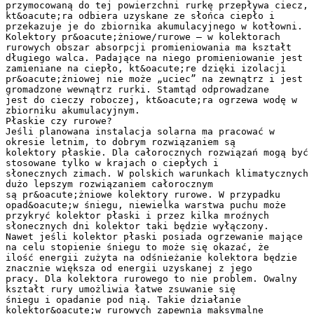
przymocowaną do tej powierzchni rurkę przepływa ciecz,
kt&oacute;ra odbiera uzyskane ze słońca ciepło i
przekazuje je do zbiornika akumulacyjnego w kotłowni.
Kolektory pr&oacute;żniowe/rurowe – w kolektorach
rurowych obszar absorpcji promieniowania ma kształt
długiego walca. Padające na niego promieniowanie jest
zamieniane na ciepło, kt&oacute;re dzięki izolacji
pr&oacute;żniowej nie może „uciec” na zewnątrz i jest
gromadzone wewnątrz rurki. Stamtąd odprowadzane
jest do cieczy roboczej, kt&oacute;ra ogrzewa wodę w
zbiorniku akumulacyjnym.
Płaskie czy rurowe?
Jeśli planowana instalacja solarna ma pracować w
okresie letnim, to dobrym rozwiązaniem są
kolektory płaskie. Dla całorocznych rozwiązań mogą być
stosowane tylko w krajach o ciepłych i
słonecznych zimach. W polskich warunkach klimatycznych
dużo lepszym rozwiązaniem całorocznym
są pr&oacute;żniowe kolektory rurowe. W przypadku
opad&oacute;w śniegu, niewielka warstwa puchu może
przykryć kolektor płaski i przez kilka mroźnych
słonecznych dni kolektor taki będzie wyłączony.
Nawet jeśli kolektor płaski posiada ogrzewanie mające
na celu stopienie śniegu to może się okazać, że
ilość energii zużyta na odśnieżanie kolektora będzie
znacznie większa od energii uzyskanej z jego
pracy. Dla kolektora rurowego to nie problem. Owalny
kształt rury umożliwia łatwe zsuwanie się
śniegu i opadanie pod nią. Takie działanie
kolektor&oacute;w rurowych zapewnia maksymalne