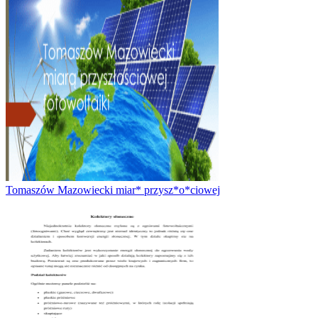
Tomaszów Mazowiecki miar* przysz*o*ciowej