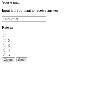
Your e-mail
Input it if you want to receive answer
Rate us
1
2
3
4
5
Cancel
Send