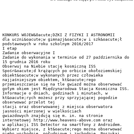
KONKURS WOJEW&Oacute;DZKI Z FIZYKI I ASTRONOMII
dla uczni&oacute;w gimnazj&oacute;w i szk&oacute;ł
podstawowych w roku szkolnym 2016/2017
I etap
Zadanie obserwacyjne I
Zadanie do wykonania w terminie od 27 października do
15 grudnia 2016 roku
Obserwuj na Niebie stację kosmiczną ISS
Spośr&oacute;d krążących po orbicie okołoziemskiej
obiekt&oacute;w wykonanych przez człowieka
najjaśniejszym obiektem, kt&oacute;rego
przemieszczanie się na tle gwiazd można obserwować
gołym okiem jest Międzynarodowa Stacja Kosmiczna ISS.
Informacje o dniach, godzinach i minutach, w
kt&oacute;rych możesz przy sprzyjającej pogodzie
obserwować przelot tej
stacji oraz obserwowanej z miejsca obserwatora
jasności mierzonej w wielkościach
gwiazdowych znajdują się m. in. na stronie
internetowej http://www.heavens-above.com oraz
w aplikacji ISS Detector na smartfony z Androidem.
Wybierz miejsce, z kt&oacute;rego można obserwować
niebo wschodnie, południowe i zachodnie. Poszukaj