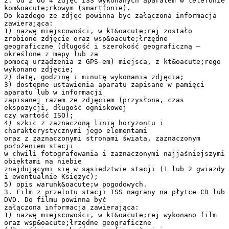
2. Od 2 do 4 zdjęć ISS wykonanych aparatem w telefonie
kom&oacute;rkowym (smartfonie).
Do każdego ze zdjęć powinna być załączona informacja
zawierająca:
1) nazwę miejscowości, w kt&oacute;rej zostało
zrobione zdjęcie oraz wsp&oacute;łrzędne
geograficzne (długość i szerokość geograficzną –
określone z mapy lub za
pomocą urządzenia z GPS-em) miejsca, z kt&oacute;rego
wykonano zdjęcie;
2) datę, godzinę i minutę wykonania zdjęcia;
3) dostępne ustawienia aparatu zapisane w pamięci
aparatu lub w informacji
zapisanej razem ze zdjęciem (przysłona, czas
ekspozycji, długość ogniskowej
czy wartość ISO);
4) szkic z zaznaczoną linią horyzontu i
charakterystycznymi jego elementami
oraz z zaznaczonymi stronami świata, zaznaczonym
położeniem stacji
w chwili fotografowania i zaznaczonymi najjaśniejszymi
obiektami na niebie
znajdującymi się w sąsiedztwie stacji (1 lub 2 gwiazdy
i ewentualnie Księżyc);
5) opis warunk&oacute;w pogodowych.
3. Film z przelotu stacji ISS nagrany na płytce CD lub
DVD. Do filmu powinna być
załączona informacja zawierająca:
1) nazwę miejscowości, w kt&oacute;rej wykonano film
oraz wsp&oacute;łrzędne geograficzne