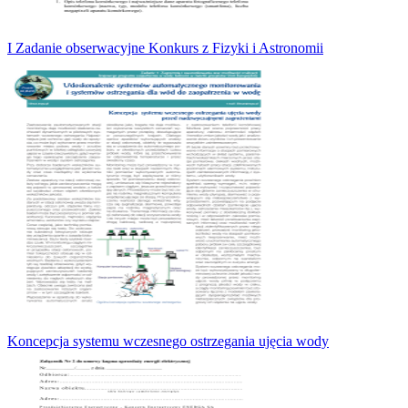
I Zadanie obserwacyjne Konkurs z Fizyki i Astronomii
Koncepcja systemu wczesnego ostrzegania ujęcia wody