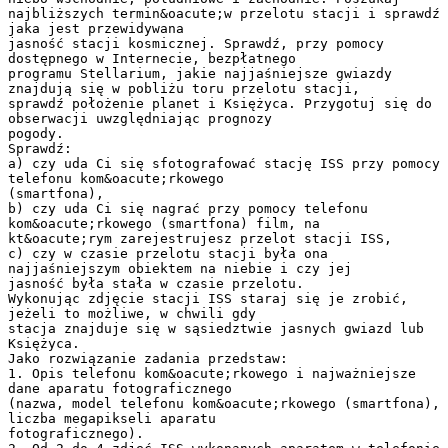
najbliższych termin&oacute;w przelotu stacji i sprawdź
jaka jest przewidywana
jasność stacji kosmicznej. Sprawdź, przy pomocy
dostępnego w Internecie, bezpłatnego
programu Stellarium, jakie najjaśniejsze gwiazdy
znajdują się w pobliżu toru przelotu stacji,
sprawdź położenie planet i Księżyca. Przygotuj się do
obserwacji uwzględniając prognozy
pogody.
Sprawdź:
a) czy uda Ci się sfotografować stację ISS przy pomocy
telefonu kom&oacute;rkowego
(smartfona),
b) czy uda Ci się nagrać przy pomocy telefonu
kom&oacute;rkowego (smartfona) film, na
kt&oacute;rym zarejestrujesz przelot stacji ISS,
c) czy w czasie przelotu stacji była ona
najjaśniejszym obiektem na niebie i czy jej
jasność była stała w czasie przelotu.
Wykonując zdjęcie stacji ISS staraj się je zrobić,
jeżeli to możliwe, w chwili gdy
stacja znajduje się w sąsiedztwie jasnych gwiazd lub
Księżyca.
Jako rozwiązanie zadania przedstaw:
1. Opis telefonu kom&oacute;rkowego i najważniejsze
dane aparatu fotograficznego
(nazwa, model telefonu kom&oacute;rkowego (smartfona),
liczba megapikseli aparatu
fotograficznego).