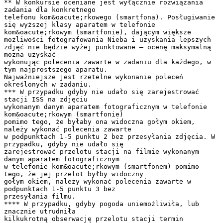
** W konkursie oceniane jest wyłącznie rozwiązania
zadania dla konkretnego
telefonu kom&oacute;rkowego (smartfona). Posługiwanie
się wyższej klasy aparatem w telefonie
kom&oacute;rkowym (smartfonie), dającym większe
możliwości fotografowania Nieba i uzyskania lepszych
zdjęć nie będzie wyżej punktowane – ocenę maksymalną
można uzyskać
wykonując polecenia zawarte w zadaniu dla każdego, w
tym najprostszego aparatu.
Najważniejsze jest rzetelne wykonanie poleceń
określonych w zadaniu.
*** W przypadku gdyby nie udało się zarejestrować
stacji ISS na zdjęciu
wykonanym danym aparatem fotograficznym w telefonie
kom&oacute;rkowym (smartfonie)
pomimo tego, że byłaby ona widoczna gołym okiem,
należy wykonać polecenia zawarte
w podpunktach 1-5 punktu 2 bez przesyłania zdjęcia. W
przypadku, gdyby nie udało się
zarejestrować przelotu stacji na filmie wykonanym
danym aparatem fotograficznym
w telefonie kom&oacute;rkowym (smartfonem) pomimo
tego, że jej przelot byłby widoczny
gołym okiem, należy wykonać polecenia zawarte w
podpunktach 1-5 punktu 3 bez
przesyłania filmu.
**** W przypadku, gdyby pogoda uniemożliwiła, lub
znacznie utrudniła
kilkukrotną obserwację przelotu stacji termin