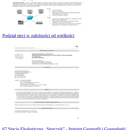
Podział sieci w zależności od wielkości
67 Stacja Ekologiczna „Storczyk” - Instytut Geografii i Gospodarki