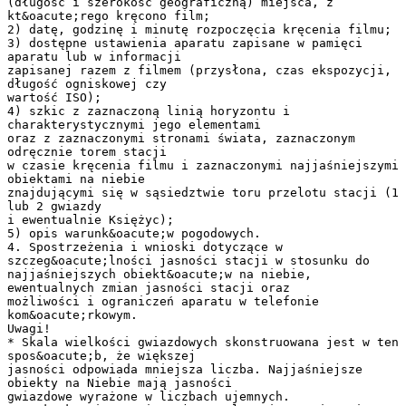
(długość i szerokość geograficzną) miejsca, z
kt&oacute;rego kręcono film;
2) datę, godzinę i minutę rozpoczęcia kręcenia filmu;
3) dostępne ustawienia aparatu zapisane w pamięci
aparatu lub w informacji
zapisanej razem z filmem (przysłona, czas ekspozycji,
długość ogniskowej czy
wartość ISO);
4) szkic z zaznaczoną linią horyzontu i
charakterystycznymi jego elementami
oraz z zaznaczonymi stronami świata, zaznaczonym
odręcznie torem stacji
w czasie kręcenia filmu i zaznaczonymi najjaśniejszymi
obiektami na niebie
znajdującymi się w sąsiedztwie toru przelotu stacji (1
lub 2 gwiazdy
i ewentualnie Księżyc);
5) opis warunk&oacute;w pogodowych.
4. Spostrzeżenia i wnioski dotyczące w
szczeg&oacute;lności jasności stacji w stosunku do
najjaśniejszych obiekt&oacute;w na niebie,
ewentualnych zmian jasności stacji oraz
możliwości i ograniczeń aparatu w telefonie
kom&oacute;rkowym.
Uwagi!
* Skala wielkości gwiazdowych skonstruowana jest w ten
spos&oacute;b, że większej
jasności odpowiada mniejsza liczba. Najjaśniejsze
obiekty na Niebie mają jasności
gwiazdowe wyrażone w liczbach ujemnych.