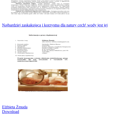
Najbardziej zaskakującą i korzystną dla natury cech¹ wody jest jej
Elżbieta Żmuda
Download