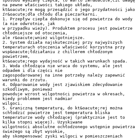
sposobu wymiany ciepła, to warto zwr&oacute;cić uwagę
na pewne właściwości takiego układu,
kt&oacute;re mogą przesądzić o jego przydatności jako
źr&oacute;dła chłodu dla pieczarkarni.
1. Przepływ ciepła dokonuje się od powietrza do wody
(a nie odwrotnie, jak
w przypadku wieży). Produktem procesu jest powietrze
chłodniejsze od otoczenia,
ale r&oacute;wnież wilgotniejsze.
2. System działa najskuteczniej przy najwyższych
temperaturach otoczenia właściwość korzystna przy
wsp&oacute;łdziałaniu z chillerem chłodzonym
powietrzem,
kt&oacute;rego wydajność w takich warunkach spada.
3. Woda chłodząca nie wraca do systemu, ale jest
odpadem i dla części nie
zagospodarowanej na inne potrzeby należy zapewnić
warunki do zrzutu.
4. Odparowanie wody jest zjawiskiem zdecydowanie
szkodliwym, ponieważ
powoduje wzrost wilgotności powietrza w okresach,
kiedy problemem jest nadmiar
wilgoci.
5. Graniczną temperaturą, do kt&oacute;rej można
schłodzić powietrze jest temperatura bliska
temperaturze wody chłodzącej (praktycznie jest to
kilka stopni więcej). Uzyskiwane
wilgotności absolutne ochłodzonego wstępnie powietrza
świeżego są zbyt wysokie,
aby skompensować zyski wilgoci w pomieszczeniach