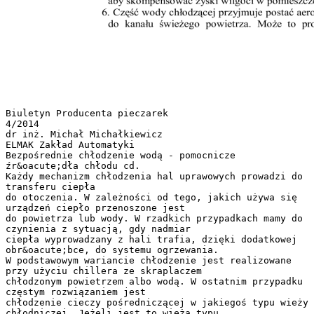
Biuletyn Producenta pieczarek
4/2014
dr inż. Michał Michałkiewicz
ELMAK Zakład Automatyki
Bezpośrednie chłodzenie wodą - pomocnicze
źr&oacute;dła chłodu cd.
Każdy mechanizm chłodzenia hal uprawowych prowadzi do
transferu ciepła
do otoczenia. W zależności od tego, jakich używa się
urządzeń ciepło przenoszone jest
do powietrza lub wody. W rzadkich przypadkach mamy do
czynienia z sytuacją, gdy nadmiar
ciepła wyprowadzany z hali trafia, dzięki dodatkowej
obr&oacute;bce, do systemu ogrzewania.
W podstawowym wariancie chłodzenie jest realizowane
przy użyciu chillera ze skraplaczem
chłodzonym powietrzem albo wodą. W ostatnim przypadku
częstym rozwiązaniem jest
chłodzenie cieczy pośredniczącej w jakiegoś typu wieży
chłodniczej. Jeżeli jest to wieża typu