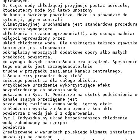
uprawowych.
6. Część wody chłodzącej przyjmuje postać aerozolu,
kt&oacute;ry może być łatwo unoszony
do kanału świeżego powietrza. Może to prowadzić do
sytuacji, gdy w centrali
klimatyzacyjnej uruchamiana jest standardowa procedura
osuszania wymagająca
chłodzenia i czasem ogrzewania(!), aby usunąć nadmiar
wilgoci wprowadzony przez
układ chłodzenia wodą. Dla uniknięcia takiego zjawiska
konieczne jest stosowanie
odkraplaczy wnoszących dodatkowe opory albo małych
prędkości powietrza,
co wymaga dużych rozmiar&oacute;w urządzeń. Spełnienie
tego warunku jest szczeg&oacute;lnie
trudne w przypadku zasilania kanału centralnego,
kt&oacute;ry prowadzi dużą ilość
świeżego powietrza dla całego obiektu.
Przykładowe urządzenie wykorzystujące efekt
bezpośredniego chłodzenia wodą
pokazano na Ryc. 1. Powietrze na skutek podciśnienia w
kanale ssącym przeciągane jest
przez matę zwilżaną zimną wodą. Łączny efekt
schłodzenia wynika zar&oacute;wno z kontaktu
powietrza z wodą jak i z odparowania.
Ryc.1 Indywidualny układ bezpośredniego chłodzenia
wodą zabudowany na czerpni
powietrza
Zrealizowane w warunkach polskiego klimatu instalacje
pozwalają na znaczne