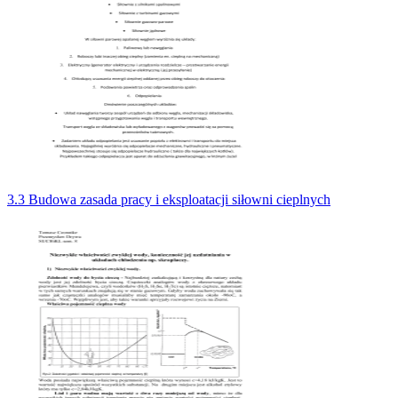
3.3 Budowa zasada pracy i eksploatacji siłowni cieplnych