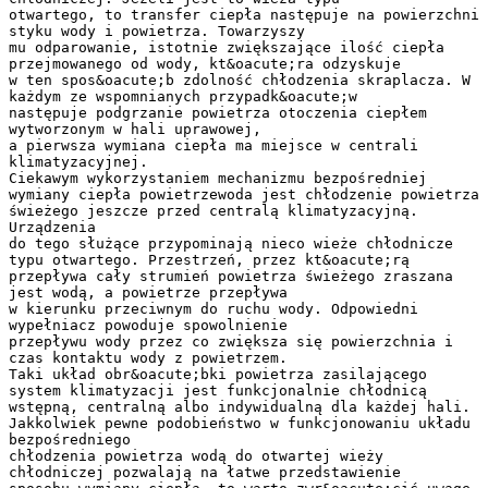
otwartego, to transfer ciepła następuje na powierzchni
styku wody i powietrza. Towarzyszy
mu odparowanie, istotnie zwiększające ilość ciepła
przejmowanego od wody, kt&oacute;ra odzyskuje
w ten spos&oacute;b zdolność chłodzenia skraplacza. W
każdym ze wspomnianych przypadk&oacute;w
następuje podgrzanie powietrza otoczenia ciepłem
wytworzonym w hali uprawowej,
a pierwsza wymiana ciepła ma miejsce w centrali
klimatyzacyjnej.
Ciekawym wykorzystaniem mechanizmu bezpośredniej
wymiany ciepła powietrzewoda jest chłodzenie powietrza
świeżego jeszcze przed centralą klimatyzacyjną.
Urządzenia
do tego służące przypominają nieco wieże chłodnicze
typu otwartego. Przestrzeń, przez kt&oacute;rą
przepływa cały strumień powietrza świeżego zraszana
jest wodą, a powietrze przepływa
w kierunku przeciwnym do ruchu wody. Odpowiedni
wypełniacz powoduje spowolnienie
przepływu wody przez co zwiększa się powierzchnia i
czas kontaktu wody z powietrzem.
Taki układ obr&oacute;bki powietrza zasilającego
system klimatyzacji jest funkcjonalnie chłodnicą
wstępną, centralną albo indywidualną dla każdej hali.
Jakkolwiek pewne podobieństwo w funkcjonowaniu układu
bezpośredniego
chłodzenia powietrza wodą do otwartej wieży
chłodniczej pozwalają na łatwe przedstawienie