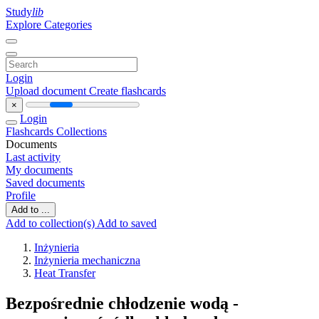
Study
lib
Explore Categories
Login
Upload document
Create flashcards
×
Login
Flashcards
Collections
Documents
Last activity
My documents
Saved documents
Profile
Add to ...
Add to collection(s)
Add to saved
Inżynieria
Inżynieria mechaniczna
Heat Transfer
Bezpośrednie chłodzenie wodą -