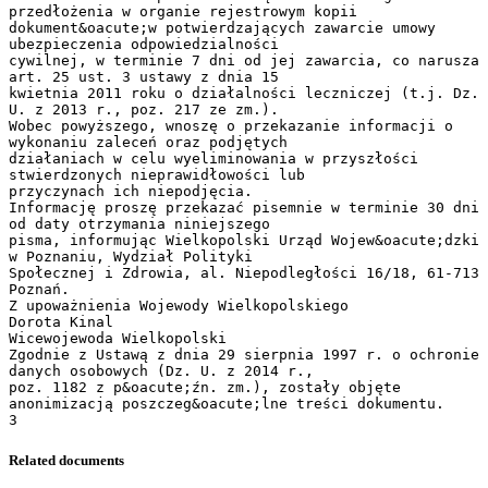
przedłożenia w organie rejestrowym kopii
dokument&oacute;w potwierdzających zawarcie umowy
ubezpieczenia odpowiedzialności
cywilnej, w terminie 7 dni od jej zawarcia, co narusza
art. 25 ust. 3 ustawy z dnia 15
kwietnia 2011 roku o działalności leczniczej (t.j. Dz.
U. z 2013 r., poz. 217 ze zm.).
Wobec powyższego, wnoszę o przekazanie informacji o
wykonaniu zaleceń oraz podjętych
działaniach w celu wyeliminowania w przyszłości
stwierdzonych nieprawidłowości lub
przyczynach ich niepodjęcia.
Informację proszę przekazać pisemnie w terminie 30 dni
od daty otrzymania niniejszego
pisma, informując Wielkopolski Urząd Wojew&oacute;dzki
w Poznaniu, Wydział Polityki
Społecznej i Zdrowia, al. Niepodległości 16/18, 61-713
Poznań.
Z upoważnienia Wojewody Wielkopolskiego
Dorota Kinal
Wicewojewoda Wielkopolski
Zgodnie z Ustawą z dnia 29 sierpnia 1997 r. o ochronie
danych osobowych (Dz. U. z 2014 r.,
poz. 1182 z p&oacute;źn. zm.), zostały objęte
anonimizacją poszczeg&oacute;lne treści dokumentu.
Related documents