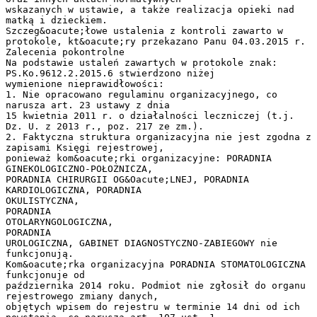
wskazanych w ustawie, a także realizacja opieki nad
matką i dzieckiem.
Szczeg&oacute;łowe ustalenia z kontroli zawarto w
protokole, kt&oacute;ry przekazano Panu 04.03.2015 r.
Zalecenia pokontrolne
Na podstawie ustaleń zawartych w protokole znak:
PS.Ko.9612.2.2015.6 stwierdzono niżej
wymienione nieprawidłowości:
1. Nie opracowano regulaminu organizacyjnego, co
narusza art. 23 ustawy z dnia
15 kwietnia 2011 r. o działalności leczniczej (t.j.
Dz. U. z 2013 r., poz. 217 ze zm.).
2. Faktyczna struktura organizacyjna nie jest zgodna z
zapisami Księgi rejestrowej,
ponieważ kom&oacute;rki organizacyjne: PORADNIA
GINEKOLOGICZNO-POŁOŻNICZA,
PORADNIA CHIRURGII OG&Oacute;LNEJ, PORADNIA
KARDIOLOGICZNA, PORADNIA
OKULISTYCZNA,
PORADNIA
OTOLARYNGOLOGICZNA,
PORADNIA
UROLOGICZNA, GABINET DIAGNOSTYCZNO-ZABIEGOWY nie
funkcjonują.
Kom&oacute;rka organizacyjna PORADNIA STOMATOLOGICZNA
funkcjonuje od
października 2014 roku. Podmiot nie zgłosił do organu
rejestrowego zmiany danych,
objętych wpisem do rejestru w terminie 14 dni od ich