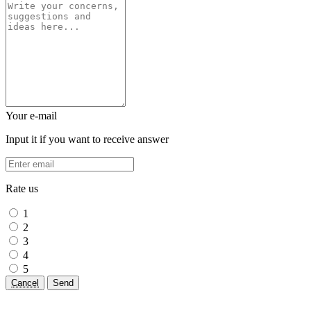
Your e-mail
Input it if you want to receive answer
Rate us
1
2
3
4
5
Cancel
Send