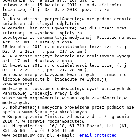
powstania, co narusza art. 107 ust. 1
ustawy z dnia 15 kwietnia 2011 r. o działalności
leczniczej (t.j. Dz. U. z 2013, poz. 217 ze
zm.).
3. Do wiadomości pacjent&oacute;w nie podano cennika
świadczeń udzielanych odpłatnie
w Poradni Chirurgii Og&oacute;lnej dla Dzieci oraz
informacji o wysokości opłaty za
udostępnianie dokumentacji medycznej. Powyższe narusza
art. 24 ust. 2 ustawy z dnia
15 kwietnia 2011 r. o działalności leczniczej (t.j.
Dz. U. z 2013 r., poz. 217 ze zm.).
4. W okresie objętym kontrolą nie realizowano wymogu
art. 17 ust. 4 ustawy z dnia
15 kwietnia 2011 r. o działalności leczniczej (t.j.
Dz. U. z 2013 r., poz. 217 ze zm.),
ponieważ nie przekazywano kwartalnych informacji o
liczbie os&oacute;b, kt&oacute;re wykonują
zaw&oacute;d
medyczny na podstawie um&oacute;w cywilnoprawnych do
Państwowej Inspekcji Pracy i do
właściwych organ&oacute;w samorządu zawod&oacute;w
medycznych.
5. Dokumentacja medyczna prowadzona przez podmiot nie
spełnia wymog&oacute;w określonych
w Rozporządzeniu Ministra Zdrowia z dnia 21 grudnia
2010 r. w sprawie rodzaj&oacute;w
al. Niepodległości 16/ 18, 61-713 Poznań, tel. (61)
851-55-66, fax (61) 854-11-50
www.poznan.uw.gov.pl, e-mail:
[email protected]