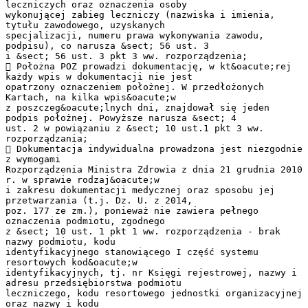
leczniczych oraz oznaczenia osoby
wykonującej zabieg leczniczy (nazwiska i imienia,
tytułu zawodowego, uzyskanych
specjalizacji, numeru prawa wykonywania zawodu,
podpisu), co narusza &sect; 56 ust. 3
i &sect; 56 ust. 3 pkt 3 ww. rozporządzenia;
 Położna POZ prowadzi dokumentację, w kt&oacute;rej
każdy wpis w dokumentacji nie jest
opatrzony oznaczeniem położnej. W przedłożonych
Kartach, na kilka wpis&oacute;w
z poszczeg&oacute;lnych dni, znajdował się jeden
podpis położnej. Powyższe narusza &sect; 4
ust. 2 w powiązaniu z &sect; 10 ust.1 pkt 3 ww.
rozporządzania;
 Dokumentacja indywidualna prowadzona jest niezgodnie
z wymogami
Rozporządzenia Ministra Zdrowia z dnia 21 grudnia 2010
r. w sprawie rodzaj&oacute;w
i zakresu dokumentacji medycznej oraz sposobu jej
przetwarzania (t.j. Dz. U. z 2014,
poz. 177 ze zm.), ponieważ nie zawiera pełnego
oznaczenia podmiotu, zgodnego
z &sect; 10 ust. 1 pkt 1 ww. rozporządzenia - brak
nazwy podmiotu, kodu
identyfikacyjnego stanowiącego I część systemu
resortowych kod&oacute;w
identyfikacyjnych, tj. nr Księgi rejestrowej, nazwy i
adresu przedsiębiorstwa podmiotu
leczniczego, kodu resortowego jednostki organizacyjnej
oraz nazwy i kodu