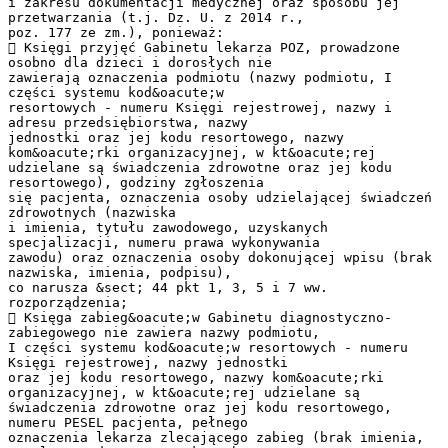
i zakresu dokumentacji medycznej oraz sposobu jej
przetwarzania (t.j. Dz. U. z 2014 r.,
poz. 177 ze zm.), ponieważ:
 Księgi przyjęć Gabinetu lekarza POZ, prowadzone
osobno dla dzieci i dorosłych nie
zawierają oznaczenia podmiotu (nazwy podmiotu, I
części systemu kod&oacute;w
resortowych - numeru Księgi rejestrowej, nazwy i
adresu przedsiębiorstwa, nazwy
jednostki oraz jej kodu resortowego, nazwy
kom&oacute;rki organizacyjnej, w kt&oacute;rej
udzielane są świadczenia zdrowotne oraz jej kodu
resortowego), godziny zgłoszenia
się pacjenta, oznaczenia osoby udzielającej świadczeń
zdrowotnych (nazwiska
i imienia, tytułu zawodowego, uzyskanych
specjalizacji, numeru prawa wykonywania
zawodu) oraz oznaczenia osoby dokonującej wpisu (brak
nazwiska, imienia, podpisu),
co narusza &sect; 44 pkt 1, 3, 5 i 7 ww.
rozporządzenia;
 Księga zabieg&oacute;w Gabinetu diagnostyczno-
zabiegowego nie zawiera nazwy podmiotu,
I części systemu kod&oacute;w resortowych - numeru
Księgi rejestrowej, nazwy jednostki
oraz jej kodu resortowego, nazwy kom&oacute;rki
organizacyjnej, w kt&oacute;rej udzielane są
świadczenia zdrowotne oraz jej kodu resortowego,
numeru PESEL pacjenta, pełnego
oznaczenia lekarza zlecającego zabieg (brak imienia,