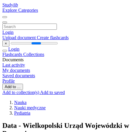
Study
lib
Explore Categories
Login
Upload document
Create flashcards
×
Login
Flashcards
Collections
Documents
Last activity
My documents
Saved documents
Profile
Add to ...
Add to collection(s)
Add to saved
Nauka
Nauki medyczne
Pediatria
Data - Wielkopolski Urząd Wojewódzki w