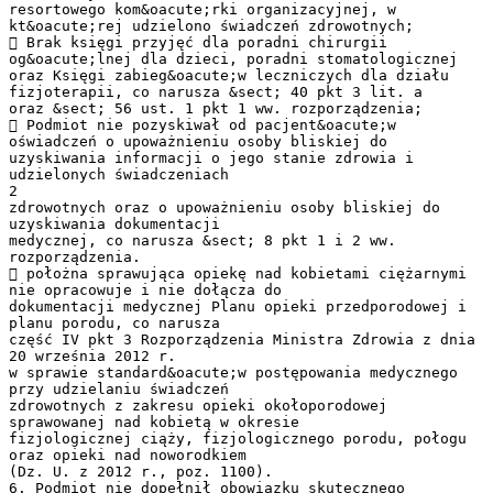
resortowego kom&oacute;rki organizacyjnej, w
kt&oacute;rej udzielono świadczeń zdrowotnych;
 Brak księgi przyjęć dla poradni chirurgii
og&oacute;lnej dla dzieci, poradni stomatologicznej
oraz Księgi zabieg&oacute;w leczniczych dla działu
fizjoterapii, co narusza &sect; 40 pkt 3 lit. a
oraz &sect; 56 ust. 1 pkt 1 ww. rozporządzenia;
 Podmiot nie pozyskiwał od pacjent&oacute;w
oświadczeń o upoważnieniu osoby bliskiej do
uzyskiwania informacji o jego stanie zdrowia i
udzielonych świadczeniach
2
zdrowotnych oraz o upoważnieniu osoby bliskiej do
uzyskiwania dokumentacji
medycznej, co narusza &sect; 8 pkt 1 i 2 ww.
rozporządzenia.
 położna sprawująca opiekę nad kobietami ciężarnymi
nie opracowuje i nie dołącza do
dokumentacji medycznej Planu opieki przedporodowej i
planu porodu, co narusza
część IV pkt 3 Rozporządzenia Ministra Zdrowia z dnia
20 września 2012 r.
w sprawie standard&oacute;w postępowania medycznego
przy udzielaniu świadczeń
zdrowotnych z zakresu opieki okołoporodowej
sprawowanej nad kobietą w okresie
fizjologicznej ciąży, fizjologicznego porodu, połogu
oraz opieki nad noworodkiem
(Dz. U. z 2012 r., poz. 1100).
6. Podmiot nie dopełnił obowiązku skutecznego