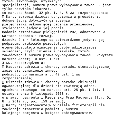
tytułu zawodowego, uzyskanych
specjalizacji, numeru prawa wykonywania zawodu - jest
tylko nazwisko lekarza),
co narusza &sect; 32 pkt 1, 4, 5 ww. rozporządzenia;
 Karty zdrowia dzieci: uchybienia w prowadzeniu
dokumentacji dotyczyły oznaczenia
pielęgniarki wykonującej badania przesiewowe,
stwierdzono jedynie jej podpis.
Badania przesiewowe pielęgniarki POZ, odnotowane w
Kartach badania i rozwoju
dziecka 2 i 4-letniego są potwierdzone jedynie jej
podpisem, brakowało pozostałych
element&oacute;w oznaczenia osoby udzielającej
świadczeń, czyli imienia i nazwiska, tytułu
zawodowego i numeru prawa wykonywania zawodu. Powyższe
narusza &sect; 10 ust. 1 pkt
3 ww. rozporządzenia;
 Historie zdrowia i choroby poradni stomatologicznej
zawierają oznaczenie innego
podmiotu, co narusza art. 42 ust. 1 ww.
rozporządzenia;
 Historie zdrowia i choroby poradni chirurgii
og&oacute;lnej dla dzieci nie zawierają adresu
opiekuna prawnego, co narusza art. 25 pkt 1 lit. f
ustawy z dnia 6 listopada 2008 r.
o prawach pacjenta i Rzeczniku Praw Pacjenta (t.j. Dz.
U. z 2012 r., poz. 159 ze zm.);
 Karty pacjent&oacute;w w dziale fizjoterapii nie
zawierają oznaczenia podmiotu, numeru
kolejnego pacjenta w księdze zabieg&oacute;w