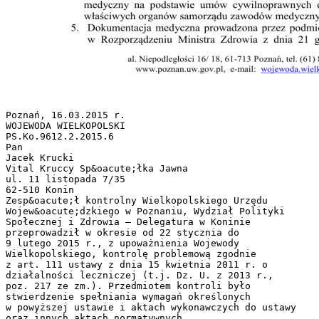
Poznań, 16.03.2015 r.
WOJEWODA WIELKOPOLSKI
PS.Ko.9612.2.2015.6
Pan
Jacek Krucki
Vital Kruccy Sp&oacute;łka Jawna
ul. 11 listopada 7/35
62-510 Konin
Zesp&oacute;ł kontrolny Wielkopolskiego Urzędu
Wojew&oacute;dzkiego w Poznaniu, Wydział Polityki
Społecznej i Zdrowia – Delegatura w Koninie
przeprowadził w okresie od 22 stycznia do
9 lutego 2015 r., z upoważnienia Wojewody
Wielkopolskiego, kontrolę problemową zgodnie
z art. 111 ustawy z dnia 15 kwietnia 2011 r. o
działalności leczniczej (t.j. Dz. U. z 2013 r.,
poz. 217 ze zm.). Przedmiotem kontroli było
stwierdzenie spełniania wymagań określonych
w powyższej ustawie i aktach wykonawczych do ustawy
oraz innych aktach normatywnych