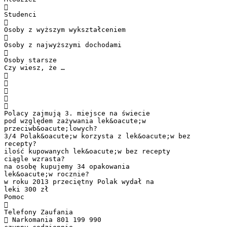

Studenci

Osoby z wyższym wykształceniem

Osoby z najwyższymi dochodami

Osoby starsze
Czy wiesz, że …





Polacy zajmują 3. miejsce na świecie
pod względem zażywania lek&oacute;w
przeciwb&oacute;lowych?
3/4 Polak&oacute;w korzysta z lek&oacute;w bez
recepty?
ilość kupowanych lek&oacute;w bez recepty
ciągle wzrasta?
na osobę kupujemy 34 opakowania
lek&oacute;w rocznie?
w roku 2013 przeciętny Polak wydał na
leki 300 zł
Pomoc

Telefony Zaufania
 Narkomania 801 199 990