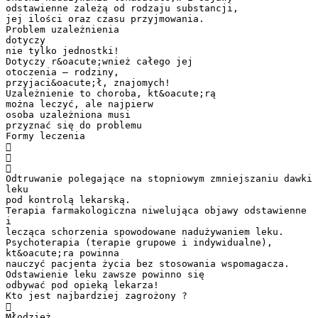
odstawienne zależą od rodzaju substancji,
jej ilości oraz czasu przyjmowania.
Problem uzależnienia
dotyczy
nie tylko jednostki!
Dotyczy r&oacute;wnież całego jej
otoczenia – rodziny,
przyjaci&oacute;ł, znajomych!
Uzależnienie to choroba, kt&oacute;rą
można leczyć, ale najpierw
osoba uzależniona musi
przyznać się do problemu
Formy leczenia



Odtruwanie polegające na stopniowym zmniejszaniu dawki
leku
pod kontrolą lekarską.
Terapia farmakologiczna niwelująca objawy odstawienne
i
lecząca schorzenia spowodowane nadużywaniem leku.
Psychoterapia (terapie grupowe i indywidualne),
kt&oacute;ra powinna
nauczyć pacjenta życia bez stosowania wspomagacza.
Odstawienie leku zawsze powinno się
odbywać pod opieką lekarza!
Kto jest najbardziej zagrożony ?

Młodzież