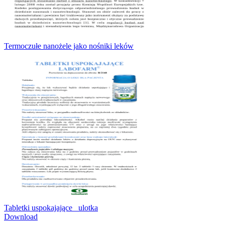
Termoczułe nanożele jako nośniki leków
Tabletki uspokajające_ ulotka
Download