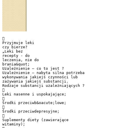

Przyjmuje leki
czy bierze?
„Leki bez
recepty - do
leczenia, nie do
brania&quot;
Uzależnienie – co to jest ?
Uzależnienie – nabyta silna potrzeba
wykonywania jakiejś czynności lub
zażywania jakiejś substancji.
Rodzaje substancji uzależniających ?

Leki nasenne i uspokajające;

Środki przeciwb&oacute;lowe;

Środki przeciwdepresyjne;

Suplementy diety (zawierające
witaminy);