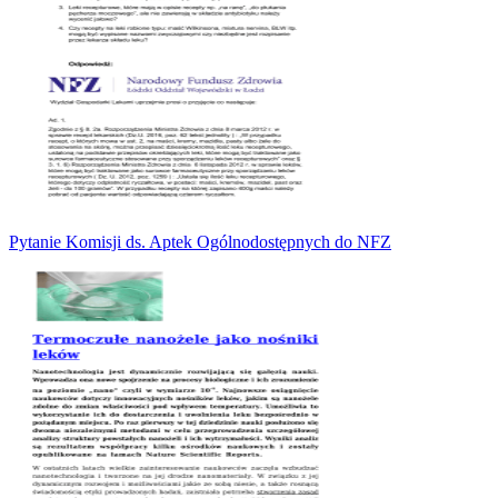
Pytanie Komisji ds. Aptek Ogólnodostępnych do NFZ