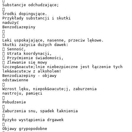

Substancje odchudzające;

Środki dopingujące.
Przykłady substancji i skutki
nadużyć
Benzodiazepiny


Leki uspokajające, nasenne, przeciw lękowe.
Skutki zażycia dużych dawek:
 Senność,
 Utrata koordynacji,
 Przyćmienie świadomości,
 Zlewanie się mowy
Szczeg&oacute;lnie niebezpieczne jest łączenie tych
lek&oacute;w z alkoholem!
Benzodiazepiny - objawy
odstawienne

Wzrost lęku, niepok&oacute;j, zaburzenia
nastroju, pamięci

Pobudzenie

Zaburzenia snu, spadek łaknienia

Ryzyko wystąpienia drgawek

Objawy grypopodobne