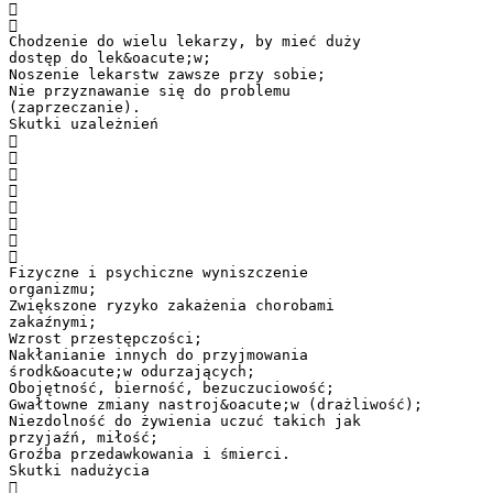


Chodzenie do wielu lekarzy, by mieć duży
dostęp do lek&oacute;w;
Noszenie lekarstw zawsze przy sobie;
Nie przyznawanie się do problemu
(zaprzeczanie).
Skutki uzależnień








Fizyczne i psychiczne wyniszczenie
organizmu;
Zwiększone ryzyko zakażenia chorobami
zakaźnymi;
Wzrost przestępczości;
Nakłanianie innych do przyjmowania
środk&oacute;w odurzających;
Obojętność, bierność, bezuczuciowość;
Gwałtowne zmiany nastroj&oacute;w (drażliwość);
Niezdolność do żywienia uczuć takich jak
przyjaźń, miłość;
Groźba przedawkowania i śmierci.
Skutki nadużycia
