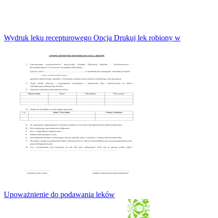
Wydruk leku recepturowego Opcja Drukuj lek robiony w
Upoważnienie do podawania leków