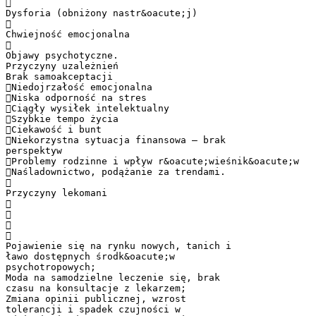

Dysforia (obniżony nastr&oacute;j)

Chwiejność emocjonalna

Objawy psychotyczne.
Przyczyny uzależnień
Brak samoakceptacji
Niedojrzałość emocjonalna
Niska odporność na stres
Ciągły wysiłek intelektualny
Szybkie tempo życia
Ciekawość i bunt
Niekorzystna sytuacja finansowa – brak
perspektyw
Problemy rodzinne i wpływ r&oacute;wieśnik&oacute;w
Naśladownictwo, podążanie za trendami.

Przyczyny lekomani




Pojawienie się na rynku nowych, tanich i
ławo dostępnych środk&oacute;w
psychotropowych;
Moda na samodzielne leczenie się, brak
czasu na konsultacje z lekarzem;
Zmiana opinii publicznej, wzrost
tolerancji i spadek czujności w