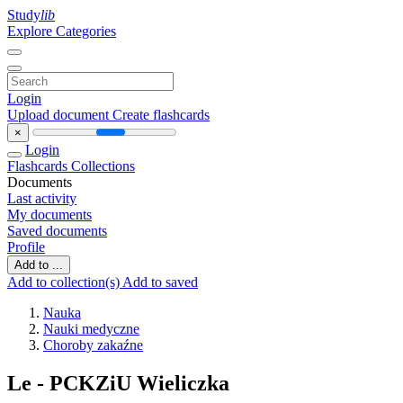
Study
lib
Explore Categories
Login
Upload document
Create flashcards
×
Login
Flashcards
Collections
Documents
Last activity
My documents
Saved documents
Profile
Add to ...
Add to collection(s)
Add to saved
Nauka
Nauki medyczne
Choroby zakaźne
Le - PCKZiU Wieliczka