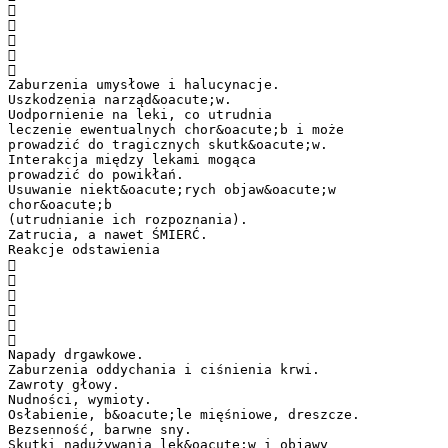





Zaburzenia umysłowe i halucynacje.
Uszkodzenia narząd&oacute;w.
Uodpornienie na leki, co utrudnia
leczenie ewentualnych chor&oacute;b i może
prowadzić do tragicznych skutk&oacute;w.
Interakcja między lekami mogąca
prowadzić do powikłań.
Usuwanie niekt&oacute;rych objaw&oacute;w
chor&oacute;b
(utrudnianie ich rozpoznania).
Zatrucia, a nawet ŚMIERĆ.
Reakcje odstawienia






Napady drgawkowe.
Zaburzenia oddychania i ciśnienia krwi.
Zawroty głowy.
Nudności, wymioty.
Osłabienie, b&oacute;le mięśniowe, dreszcze.
Bezsenność, barwne sny.
Skutki nadużywania lek&oacute;w i objawy