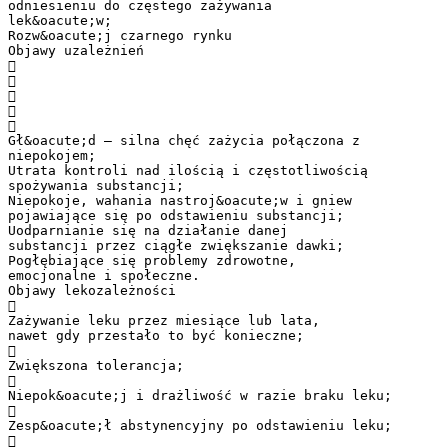
odniesieniu do częstego zażywania
lek&oacute;w;
Rozw&oacute;j czarnego rynku
Objawy uzależnień





Gł&oacute;d – silna chęć zażycia połączona z
niepokojem;
Utrata kontroli nad ilością i częstotliwością
spożywania substancji;
Niepokoje, wahania nastroj&oacute;w i gniew
pojawiające się po odstawieniu substancji;
Uodparnianie się na działanie danej
substancji przez ciągłe zwiększanie dawki;
Pogłębiające się problemy zdrowotne,
emocjonalne i społeczne.
Objawy lekozależności

Zażywanie leku przez miesiące lub lata,
nawet gdy przestało to być konieczne;

Zwiększona tolerancja;

Niepok&oacute;j i drażliwość w razie braku leku;

Zesp&oacute;ł abstynencyjny po odstawieniu leku;
