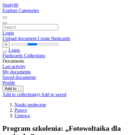
Study
lib
Explore Categories
Login
Upload document
Create flashcards
×
Login
Flashcards
Collections
Documents
Last activity
My documents
Saved documents
Profile
Add to ...
Add to collection(s)
Add to saved
Nauki społeczne
Prawo
Umowa
Program szkolenia: „Fotowoltaika dla