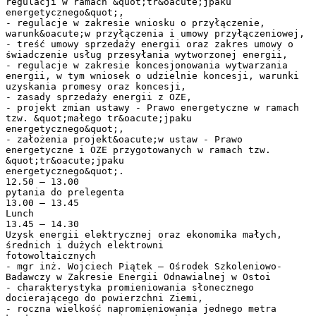
regulacji w ramach &quot;tr&oacute;jpaku
energetycznego&quot;,
- regulacje w zakresie wniosku o przyłączenie,
warunk&oacute;w przyłączenia i umowy przyłączeniowej,
- treść umowy sprzedaży energii oraz zakres umowy o
świadczenie usług przesyłania wytworzonej energii,
- regulacje w zakresie koncesjonowania wytwarzania
energii, w tym wniosek o udzielnie koncesji, warunki
uzyskania promesy oraz koncesji,
- zasady sprzedaży energii z OZE,
- projekt zmian ustawy - Prawo energetyczne w ramach
tzw. &quot;małego tr&oacute;jpaku
energetycznego&quot;,
- założenia projekt&oacute;w ustaw - Prawo
energetyczne i OZE przygotowanych w ramach tzw.
&quot;tr&oacute;jpaku
energetycznego&quot;.
12.50 – 13.00
pytania do prelegenta
13.00 – 13.45
Lunch
13.45 – 14.30
Uzysk energii elektrycznej oraz ekonomika małych,
średnich i dużych elektrowni
fotowoltaicznych
- mgr inż. Wojciech Piątek – Ośrodek Szkoleniowo-
Badawczy w Zakresie Energii Odnawialnej w Ostoi
- charakterystyka promieniowania słonecznego
docierającego do powierzchni Ziemi,
- roczna wielkość napromieniowania jednego metra