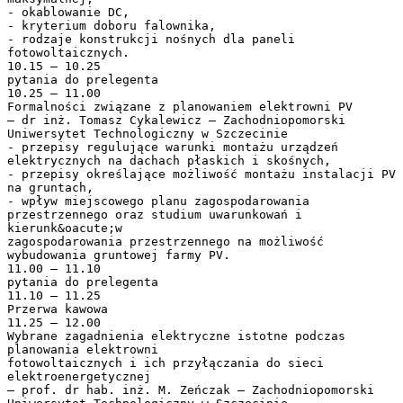
- okablowanie DC,
- kryterium doboru falownika,
- rodzaje konstrukcji nośnych dla paneli
fotowoltaicznych.
10.15 – 10.25
pytania do prelegenta
10.25 – 11.00
Formalności związane z planowaniem elektrowni PV
– dr inż. Tomasz Cykalewicz – Zachodniopomorski
Uniwersytet Technologiczny w Szczecinie
- przepisy regulujące warunki montażu urządzeń
elektrycznych na dachach płaskich i skośnych,
- przepisy określające możliwość montażu instalacji PV
na gruntach,
- wpływ miejscowego planu zagospodarowania
przestrzennego oraz studium uwarunkowań i
kierunk&oacute;w
zagospodarowania przestrzennego na możliwość
wybudowania gruntowej farmy PV.
11.00 – 11.10
pytania do prelegenta
11.10 – 11.25
Przerwa kawowa
11.25 – 12.00
Wybrane zagadnienia elektryczne istotne podczas
planowania elektrowni
fotowoltaicznych i ich przyłączania do sieci
elektroenergetycznej
– prof. dr hab. inż. M. Zeńczak – Zachodniopomorski