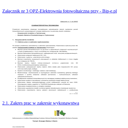
Załącznik nr 3 OPZ-Elektrownia fotowoltaiczna przy - Bip-e.pl
2.1. Zakres prac w zakresie wykonawstwa