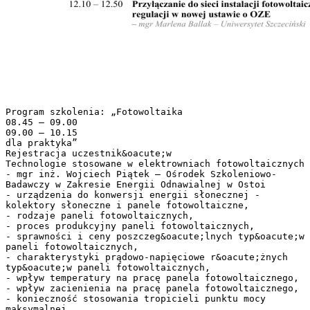
Program szkolenia: „Fotowoltaika
08.45 – 09.00
09.00 – 10.15
dla praktyka”
Rejestracja uczestnik&oacute;w
Technologie stosowane w elektrowniach fotowoltaicznych
- mgr inż. Wojciech Piątek – Ośrodek Szkoleniowo-
Badawczy w Zakresie Energii Odnawialnej w Ostoi
- urządzenia do konwersji energii słonecznej -
kolektory słoneczne i panele fotowoltaiczne,
- rodzaje paneli fotowoltaicznych,
- proces produkcyjny paneli fotowoltaicznych,
- sprawności i ceny poszczeg&oacute;lnych typ&oacute;w
paneli fotowoltaicznych,
- charakterystyki prądowo-napięciowe r&oacute;żnych
typ&oacute;w paneli fotowoltaicznych,
- wpływ temperatury na pracę panela fotowoltaicznego,
- wpływ zacienienia na pracę panela fotowoltaicznego,
- konieczność stosowania tropicieli punktu mocy
maksymalnej,