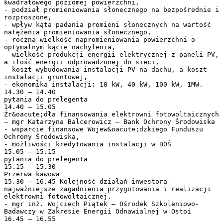
kwadratowego poziomej powierzchni,
- podział promieniowania słonecznego na bezpośrednie i
rozproszone,
- wpływ kąta padania promieni słonecznych na wartość
natężenia promieniowania słonecznego,
- roczna wielkość napromieniowania powierzchni o
optymalnym kącie nachylenia,
- wielkość produkcji energii elektrycznej z paneli PV,
a ilość energii odprowadzonej do sieci,
- koszt wybudowania instalacji PV na dachu, a koszt
instalacji gruntowej,
- ekonomika instalacji: 10 kW, 40 kW, 100 kW, 1MW.
14.30 – 14.40
pytania do prelegenta
14.40 – 15.05
Źr&oacute;dła finansowania elektrowni fotowoltaicznych
– mgr Katarzyna Balcerowicz – Bank Ochrony Środowiska
- wsparcie finansowe Wojew&oacute;dzkiego Funduszu
Ochrony Środowiska,
- możliwości kredytowania instalacji w BOŚ
15.05 – 15.15
pytania do prelegenta
15.15 – 15.30
Przerwa kawowa
15.30 – 16.45 Kolejność działań inwestora -
najważniejsze zagadnienia przygotowania i realizacji
elektrowni fotowoltaicznej.
- mgr inż. Wojciech Piątek – Ośrodek Szkoleniowo-
Badawczy w Zakresie Energii Odnawialnej w Ostoi
16.45 – 16.55