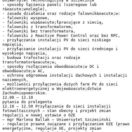
Uniwersytet Technologiczny w Szczecinie
- sposoby łączenia paneli (szeregowo lub
r&oacute;wnolegle),
- zasada działania oraz rodzaje falownik&oacute;w:
- falowniki wyspowe,
- falowniki wsp&oacute;łpracujące z siecią,
- falowniki z transformatorem,
- falowniki bez transformatora,
- falowniki z Reactive Power Control oraz bez RPC,
- przyłączanie instalacji PV do sieci niskiego
napięcia,
- przyłączanie instalacji PV do sieci średniego i
wysokiego napięcia,
- budowa trafostacji oraz rodzaje
transformator&oacute;w,
- sposoby rozłączania obwod&oacute;w DC i
obwod&oacute;w AC,
- ochrona odgromowa instalacji dachowych i instalacji
naziemnych,
- możliwości przyłączenia dużych farm PV do sieci
elektroenergetycznej w Wojew&oacute;dztwie
Zachodniopomorskim.
12.00 – 12.10
pytania do prelegenta
12.10 – 12.50 Przyłączanie do sieci instalacji
fotowoltaicznych – stan obecny i projekt zmian
regulacji w nowej ustawie o OZE
– mgr Marlena Ballak – Uniwersytet Szczeciński
- regulacje prawne związane z przyłączaniem OZE (prawo
energetyczne, regulacje UE, projekty zmian