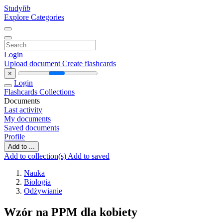
Study
lib
Explore Categories
Login
Upload document
Create flashcards
×
Login
Flashcards
Collections
Documents
Last activity
My documents
Saved documents
Profile
Add to ...
Add to collection(s)
Add to saved
Nauka
Biologia
Odżywianie
Wzór na PPM dla kobiety