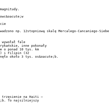
magnitudy.
owc&oacute;w
cie
wadzono np. 12stopniową skalę Mercalego-Cancaniego-Siebe
 wywołał fale
rykańskie, inne pokonały
ne o ponad 10 tys. km
) i Filipin (32
nęło około 3 tys. os&oacute;b.
 trzęsienie na Haiti –
e;b. To najsilniejszy