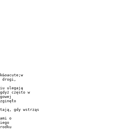
k&oacute;w
 drogi,
iu ulegają
gdyż często w
gowej
zginęło
tają, gdy wstrząs
ami o
iego
rodku