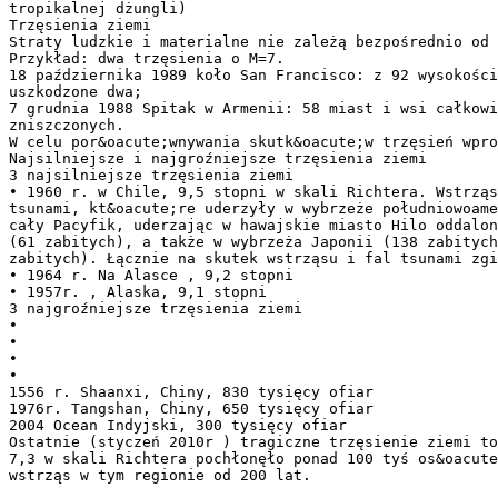
tropikalnej dżungli)
Trzęsienia ziemi
Straty ludzkie i materialne nie zależą bezpośrednio od 
Przykład: dwa trzęsienia o M=7.
18 października 1989 koło San Francisco: z 92 wysokości
uszkodzone dwa;
7 grudnia 1988 Spitak w Armenii: 58 miast i wsi całkowi
zniszczonych.
W celu por&oacute;wnywania skutk&oacute;w trzęsień wpro
Najsilniejsze i najgroźniejsze trzęsienia ziemi
3 najsilniejsze trzęsienia ziemi
• 1960 r. w Chile, 9,5 stopni w skali Richtera. Wstrząs
tsunami, kt&oacute;re uderzyły w wybrzeże południowoame
cały Pacyfik, uderzając w hawajskie miasto Hilo oddalo
(61 zabitych), a także w wybrzeża Japonii (138 zabitych
zabitych). Łącznie na skutek wstrząsu i fal tsunami zgi
• 1964 r. Na Alasce , 9,2 stopni
• 1957r. , Alaska, 9,1 stopni
3 najgroźniejsze trzęsienia ziemi
•
•
•
•
1556 r. Shaanxi, Chiny, 830 tysięcy ofiar
1976r. Tangshan, Chiny, 650 tysięcy ofiar
2004 Ocean Indyjski, 300 tysięcy ofiar
Ostatnie (styczeń 2010r ) tragiczne trzęsienie ziemi to
7,3 w skali Richtera pochłonęło ponad 100 tyś os&oacut