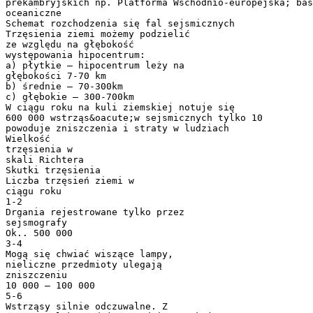
prekambryjskich np. Platforma Wschodnio-europejska; bas
oceaniczne
Schemat rozchodzenia się fal sejsmicznych
Trzęsienia ziemi możemy podzielić
ze względu na głębokość
występowania hipocentrum:
a) płytkie – hipocentrum leży na
głębokości 7-70 km
b) średnie – 70-300km
c) głębokie – 300-700km
W ciągu roku na kuli ziemskiej notuje się
600 000 wstrząs&oacute;w sejsmicznych tylko 10
powoduje zniszczenia i straty w ludziach
Wielkość
trzęsienia w
skali Richtera
Skutki trzęsienia
Liczba trzęsień ziemi w
ciągu roku
1-2
Drgania rejestrowane tylko przez
sejsmografy
Ok.. 500 000
3-4
Mogą się chwiać wiszące lampy,
nieliczne przedmioty ulegają
zniszczeniu
10 000 – 100 000
5-6
Wstrząsy silnie odczuwalne. Z