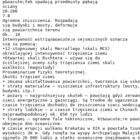
p&oacute;łek spadają przedmioty pękają
ściany
20-200
7-8
Ogromne zniszczenia. Rozpadają
się budynki i mosty, deformuje
się powierzchnia terenu
Ok.. 10
Intensywność wstrząs&oacute;w sejsmicznych oznacza
się za pomocą:
•12-stopniowej skali Mercallego (skali MCS)
określającej intensywność trzęsienia ziemi
•Otwartej skali Richtera – używa się do
ściślejszej oceny siły trzęsienia ziemi skali
wielkości (magnitudy)
Proseminarium fizyki teoretycznej.
Skutki trzęsień ziemi
• zmiana ukształtowania powierzchni, tworzenie się usko
• straty materialne – niszczenie infrastruktury (mosty,
budynki itp.)
• pożary – najgroźniejszy skutek – powstają gdyż zerwan
sieci energetyczne i gazociągi. Są trudne do ugaszenia 
czasie trzęsienia dochodzi do zniszczenia sieci wodocią
• straty ludzkie – w czasie trzęsienia ziemi w Chinach 
najprawdopodobniej ok. 650 tys ludzi
• tsunami – ogromne fale tektoniczne, kt&oacute;re pows
obejmuje dno oceaniczne.
W czasie erupcji wulkanu Krakatau w XIX w powstała tsun
wysokości 30 m. Gdy runęła na wyspy Archipelagu Malajsk
zginęło 26 000 ludzi a statki oceaniczne znajdowano w ś