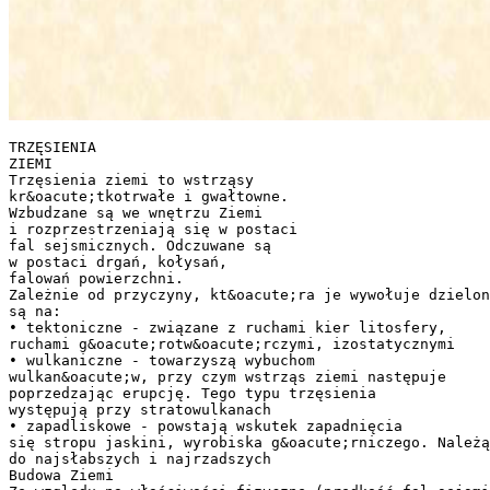
TRZĘSIENIA
ZIEMI
Trzęsienia ziemi to wstrząsy
kr&oacute;tkotrwałe i gwałtowne.
Wzbudzane są we wnętrzu Ziemi
i rozprzestrzeniają się w postaci
fal sejsmicznych. Odczuwane są
w postaci drgań, kołysań,
falowań powierzchni.
Zależnie od przyczyny, kt&oacute;ra je wywołuje dzielon
są na:
• tektoniczne - związane z ruchami kier litosfery,
ruchami g&oacute;rotw&oacute;rczymi, izostatycznymi
• wulkaniczne - towarzyszą wybuchom
wulkan&oacute;w, przy czym wstrząs ziemi następuje
poprzedzając erupcję. Tego typu trzęsienia
występują przy stratowulkanach
• zapadliskowe - powstają wskutek zapadnięcia
się stropu jaskini, wyrobiska g&oacute;rniczego. Należą
do najsłabszych i najrzadszych
Budowa Ziemi