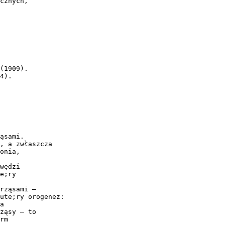
cznych,
(1909).
4).
ąsami.
, a zwłaszcza
onia,
wędzi
e;ry
rząsami –
ute;ry orogenez:
a
ząsy – to
rm