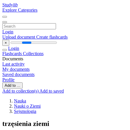
Study
lib
Explore Categories
Login
Upload document
Create flashcards
×
Login
Flashcards
Collections
Documents
Last activity
My documents
Saved documents
Profile
Add to ...
Add to collection(s)
Add to saved
Nauka
Nauki o Ziemi
Sejsmologia
trzęsienia ziemi