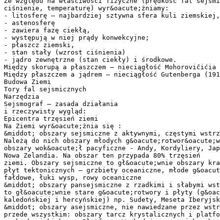
Ze względu na właściwości fizyczne (prędkość fal sejsmi
ciśnienie, temperaturę) wyr&oacute;żniamy:
- litosferę – najbardziej sztywna sfera kuli ziemskiej,
- astenosferę
- zawiera fazę ciekłą,
- występują w niej prądy konwekcyjne;
- płaszcz ziemski,
- stan stały (wzrost ciśnienia)
- jądro zewnętrzne (stan ciekły) i środkowe.
Między skorupą a płaszczem – nieciągłość Mohorovičićia 
Między płaszczem a jądrem – nieciągłość Gutenberga (191
Budowa Ziemi
Tory fal sejsmicznych
Narzędzia
Sejsmograf – zasada działania
i rzeczywisty wygląd:
Epicentra trzęsień ziemi
Na Ziemi wyr&oacute;żnia się :
&middot; obszary sejsmiczne z aktywnymi, częstymi wstrz
Należą do nich obszary młodych g&oacute;rotwor&oacute;w
obszary wok&oacute;ł pacyficzne - Andy, Kordyliery, Jap
Nowa Zelandia. Na obszar ten przypada 80% trzęsień
ziemi. Obszary sejsmiczne to gł&oacute;wnie obszary kra
płyt tektonicznych – grzbiety oceaniczne, młode g&oacut
fałdowe, łuki wysp, rowy oceaniczne
&middot; obszary pansejsmiczne z rzadkimi i słabymi wst
to gł&oacute;wnie stare g&oacute;rotwory i płyty (g&oac
kaledońskiej i hercyńskiej) np. Sudety, Meseta Iberyjsk
&middot; obszary asejsmiczne, nie nawiedzane przez wstr
przede wszystkim: obszary tarcz krystalicznych i platfo