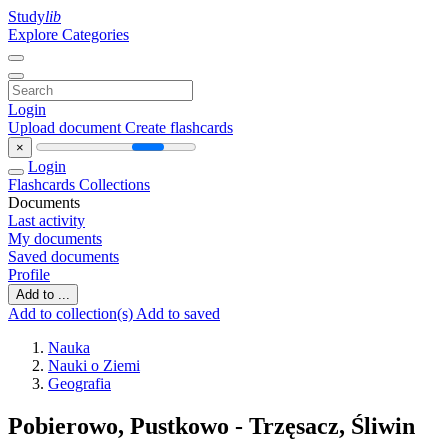
Study
lib
Explore Categories
Login
Upload document
Create flashcards
×
Login
Flashcards
Collections
Documents
Last activity
My documents
Saved documents
Profile
Add to ...
Add to collection(s)
Add to saved
Nauka
Nauki o Ziemi
Geografia
Pobierowo, Pustkowo - Trzęsacz, Śliwin