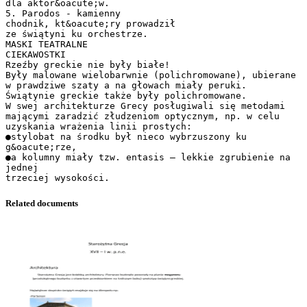
dla aktor&oacute;w.
5. Parodos - kamienny
chodnik, kt&oacute;ry prowadził
ze świątyni ku orchestrze.
MASKI TEATRALNE
CIEKAWOSTKI
Rzeźby greckie nie były białe!
Były malowane wielobarwnie (polichromowane), ubierane
w prawdziwe szaty a na głowach miały peruki.
Świątynie greckie także były polichromowane.
W swej architekturze Grecy posługiwali się metodami
mającymi zaradzić złudzeniom optycznym, np. w celu
uzyskania wrażenia linii prostych:
●stylobat na środku był nieco wybrzuszony ku
g&oacute;rze,
●a kolumny miały tzw. entasis – lekkie zgrubienie na
jednej
Related documents