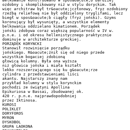
Belkowanie konstruowano w spos&oacute;b bardziej
ozdobny i skomplikowany niż w stylu doryckim. Tak
więc architraw był tr&oacute;jczłonowy, fryz ozdobiony
rzeźbą reliefową nie był oddzielony tryglifami, lecz
biegł w spos&oacute;b ciągły (fryz joński). Gzyms
koronujący był wysunięty, a wszystkie elementy
belkowania oddzielano kimationem. Porządek
joński zdobywa coraz większą popularność w IV w.
p.n.e. i od okresu hellenistycznego praktycznie
dominuje w architekturze greckiej.
PORZĄDEK KORYNCKI
Stanowił rozwinięcie porządku
jońskiego. R&oacute;żnił się od niego przede
wszystkim bogaciej zdobioną
głowicą kolumny. Była ona wyższa
niż głowica jońska i miała kształt
lekko rozszerzającego się ku g&oacute;rze
cylindra z przedstawieniami liści
akantu. Najstarszy znany nam
przykład kolumny w stylu korynckim
pochodzi ze świątyni Apollina
Epikuriosa w Bassai, zbudowanej ok.
420 r. p.n.e. najprawdopodobniej
przez Iktinosa.
KUROSI
POLIKLET
DORYFOROS
MYRON
DYSKOBOL
GRUPA LAOKONA