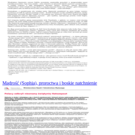
Mądrość (Sophia), proroctwa i boskie natchnienie