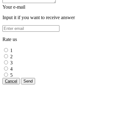
Your e-mail
Input it if you want to receive answer
Rate us
1
2
3
4
5
Cancel
Send