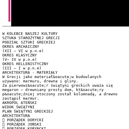
W KOLEBCE NASZEJ KULTURY
SZTUKA STAROŻYTNEJ GRECJI
PODZIAŁ SZTUKI GRECKIEJ
OKRES ARCHAICZNY
(XII – VI w p.n.e)
OKRES KLASYCZNY
(V– IV w p.n.e)
OKRES HELLENISTYCZNY
(III – I w p.n.e)
ARCHITEKTURA - MATERIAŁY
W Grecji jako materiał&oacute;w budowlanych
używano: marmuru, drewna i gliny.
Za pierwowz&oacute;r świątyni greckich uważa się
megaron – drewniany prosty dom, kt&oacute;ry
p&oacute;źniej otoczony został kolumnadą, a drewno
zastąpił marmur.
AKROPOL ATEŃSKI
WIDOK ŚWIĄTYNI
PLAN ŚWIĄTYNI GRECKIEJ
ARCHITEKTURA
 PORZĄDEK DORYCKI
 PORZĄDEK JOŃSKI
 PORZĄDEK KORYNCKI