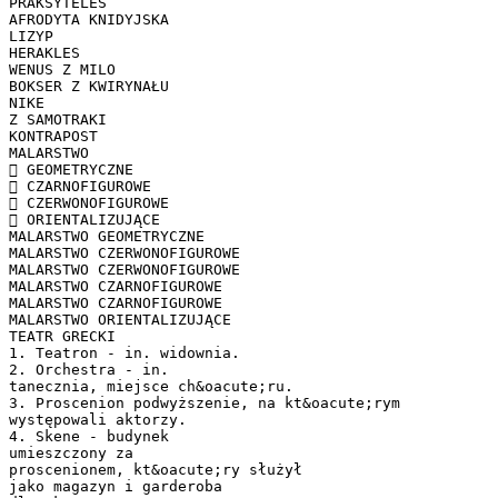
PRAKSYTELES
AFRODYTA KNIDYJSKA
LIZYP
HERAKLES
WENUS Z MILO
BOKSER Z KWIRYNAŁU
NIKE
Z SAMOTRAKI
KONTRAPOST
MALARSTWO
 GEOMETRYCZNE
 CZARNOFIGUROWE
 CZERWONOFIGUROWE
 ORIENTALIZUJĄCE
MALARSTWO GEOMETRYCZNE
MALARSTWO CZERWONOFIGUROWE
MALARSTWO CZERWONOFIGUROWE
MALARSTWO CZARNOFIGUROWE
MALARSTWO CZARNOFIGUROWE
MALARSTWO ORIENTALIZUJĄCE
TEATR GRECKI
1. Teatron - in. widownia.
2. Orchestra - in.
tanecznia, miejsce ch&oacute;ru.
3. Proscenion podwyższenie, na kt&oacute;rym
występowali aktorzy.
4. Skene - budynek
umieszczony za
proscenionem, kt&oacute;ry służył
jako magazyn i garderoba