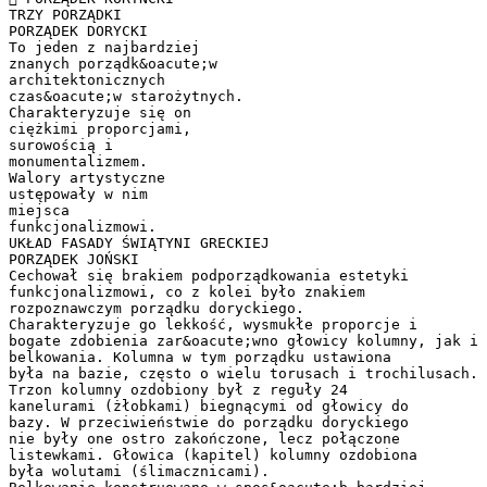
TRZY PORZĄDKI
PORZĄDEK DORYCKI
To jeden z najbardziej
znanych porządk&oacute;w
architektonicznych
czas&oacute;w starożytnych.
Charakteryzuje się on
ciężkimi proporcjami,
surowością i
monumentalizmem.
Walory artystyczne
ustępowały w nim
miejsca
funkcjonalizmowi.
UKŁAD FASADY ŚWIĄTYNI GRECKIEJ
PORZĄDEK JOŃSKI
Cechował się brakiem podporządkowania estetyki
funkcjonalizmowi, co z kolei było znakiem
rozpoznawczym porządku doryckiego.
Charakteryzuje go lekkość, wysmukłe proporcje i
bogate zdobienia zar&oacute;wno głowicy kolumny, jak i
belkowania. Kolumna w tym porządku ustawiona
była na bazie, często o wielu torusach i trochilusach.
Trzon kolumny ozdobiony był z reguły 24
kanelurami (żłobkami) biegnącymi od głowicy do
bazy. W przeciwieństwie do porządku doryckiego
nie były one ostro zakończone, lecz połączone
listewkami. Głowica (kapitel) kolumny ozdobiona
była wolutami (ślimacznicami).