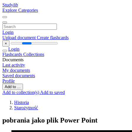
Study
lib
Explore Categories
Login
Upload document
Create flashcards
×
Login
Flashcards
Collections
Documents
Last activity
My documents
Saved documents
Profile
Add to ...
Add to collection(s)
Add to saved
Historia
Starożytność
pobrania jako plik Power Point