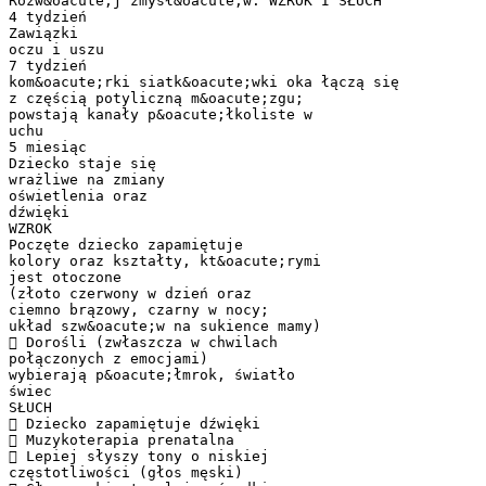
Rozw&oacute;j zmysł&oacute;w: WZROK I SŁUCH
4 tydzień
Zawiązki
oczu i uszu
7 tydzień
kom&oacute;rki siatk&oacute;wki oka łączą się
z częścią potyliczną m&oacute;zgu;
powstają kanały p&oacute;łkoliste w
uchu
5 miesiąc
Dziecko staje się
wrażliwe na zmiany
oświetlenia oraz
dźwięki
WZROK
Poczęte dziecko zapamiętuje
kolory oraz kształty, kt&oacute;rymi
jest otoczone
(złoto czerwony w dzień oraz
ciemno brązowy, czarny w nocy;
układ szw&oacute;w na sukience mamy)
 Dorośli (zwłaszcza w chwilach
połączonych z emocjami)
wybierają p&oacute;łmrok, światło
świec
SŁUCH
 Dziecko zapamiętuje dźwięki
 Muzykoterapia prenatalna
 Lepiej słyszy tony o niskiej
częstotliwości (głos męski)