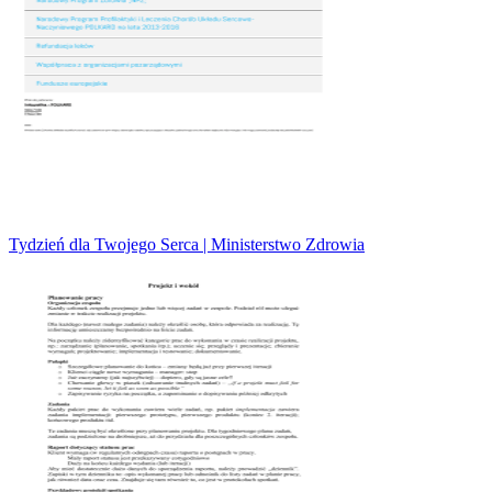
Tydzień dla Twojego Serca | Ministerstwo Zdrowia