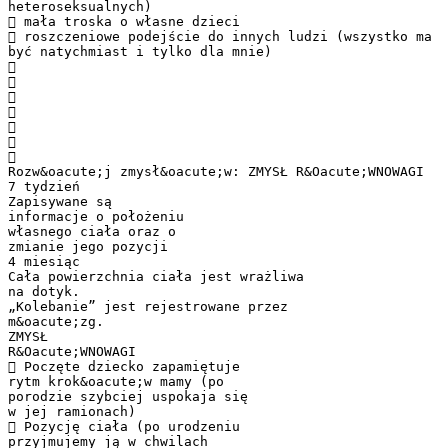
heteroseksualnych)
 mała troska o własne dzieci
 roszczeniowe podejście do innych ludzi (wszystko ma
być natychmiast i tylko dla mnie)







Rozw&oacute;j zmysł&oacute;w: ZMYSŁ R&Oacute;WNOWAGI
7 tydzień
Zapisywane są
informacje o położeniu
własnego ciała oraz o
zmianie jego pozycji
4 miesiąc
Cała powierzchnia ciała jest wrażliwa
na dotyk.
„Kolebanie” jest rejestrowane przez
m&oacute;zg.
ZMYSŁ
R&Oacute;WNOWAGI
 Poczęte dziecko zapamiętuje
rytm krok&oacute;w mamy (po
porodzie szybciej uspokaja się
w jej ramionach)
 Pozycję ciała (po urodzeniu
przyjmujemy ją w chwilach