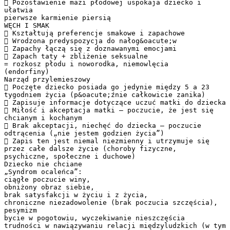
 Pozostawienie mazi płodowej uspokaja dziecko i
ułatwia
pierwsze karmienie piersią
WĘCH I SMAK
 Kształtują preferencje smakowe i zapachowe
 Wrodzona predyspozycja do nałog&oacute;w
 Zapachy łączą się z doznawanymi emocjami
 Zapach taty + zbliżenie seksualne
= rozkosz płodu i noworodka, niemowlęcia
(endorfiny)
Narząd przylemieszowy
 Poczęte dziecko posiada go jedynie między 5 a 23
tygodniem życia (p&oacute;źnie całkowicie zanika)
 Zapisuje informacje dotyczące uczuć matki do dziecka
 Miłość i akceptacja matki – poczucie, że jest się
chcianym i kochanym
 Brak akceptacji, niechęć do dziecka – poczucie
odtrącenia („nie jestem godzien życia”)
 Zapis ten jest niemal niezmienny i utrzymuje się
przez całe dalsze życie (choroby fizyczne,
psychiczne, społeczne i duchowe)
Dziecko nie chciane
„Syndrom ocaleńca”:
ciągłe poczucie winy,
obniżony obraz siebie,
brak satysfakcji w życiu i z życia,
chroniczne niezadowolenie (brak poczucia szczęścia),
pesymizm
bycie w pogotowiu, wyczekiwanie nieszczęścia
trudności w nawiązywaniu relacji międzyludzkich (w tym