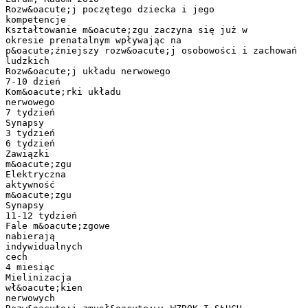
Rozw&oacute;j poczętego dziecka i jego
kompetencje
Kształtowanie m&oacute;zgu zaczyna się już w
okresie prenatalnym wpływając na
p&oacute;źniejszy rozw&oacute;j osobowości i zachowań
ludzkich
Rozw&oacute;j układu nerwowego
7-10 dzień
Kom&oacute;rki układu
nerwowego
7 tydzień
Synapsy
3 tydzień
6 tydzień
Zawiązki
m&oacute;zgu
Elektryczna
aktywność
m&oacute;zgu
Synapsy
11-12 tydzień
Fale m&oacute;zgowe
nabierają
indywidualnych
cech
4 miesiąc
Mielinizacja
wł&oacute;kien
nerwowych