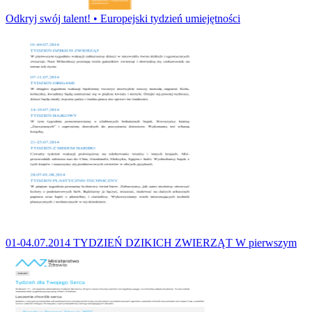
Odkryj swój talent! • Europejski tydzień umiejętności
01-04.07.2014 TYDZIEŃ DZIKICH ZWIERZĄT W pierwszym