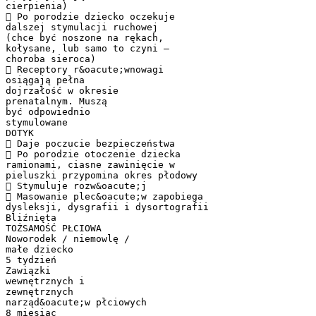
cierpienia)
 Po porodzie dziecko oczekuje
dalszej stymulacji ruchowej
(chce być noszone na rękach,
kołysane, lub samo to czyni –
choroba sieroca)
 Receptory r&oacute;wnowagi
osiągają pełna
dojrzałość w okresie
prenatalnym. Muszą
być odpowiednio
stymulowane
DOTYK
 Daje poczucie bezpieczeństwa
 Po porodzie otoczenie dziecka
ramionami, ciasne zawinięcie w
pieluszki przypomina okres płodowy
 Stymuluje rozw&oacute;j
 Masowanie plec&oacute;w zapobiega
dysleksji, dysgrafii i dysortografii
Bliźnięta
TOŻSAMOŚĆ PŁCIOWA
Noworodek / niemowlę /
małe dziecko
5 tydzień
Zawiązki
wewnętrznych i
zewnętrznych
narząd&oacute;w płciowych
8 miesiąc