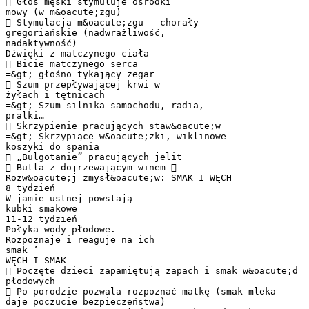
 Głos męski stymuluje ośrodki
mowy (w m&oacute;zgu)
 Stymulacja m&oacute;zgu – chorały
gregoriańskie (nadwrażliwość,
nadaktywność)
Dźwięki z matczynego ciała
 Bicie matczynego serca
=&gt; głośno tykający zegar
 Szum przepływającej krwi w
żyłach i tętnicach
=&gt; Szum silnika samochodu, radia,
pralki…
 Skrzypienie pracujących staw&oacute;w
=&gt; Skrzypiące w&oacute;zki, wiklinowe
koszyki do spania
 „Bulgotanie” pracujących jelit
 Butla z dojrzewającym winem 
Rozw&oacute;j zmysł&oacute;w: SMAK I WĘCH
8 tydzień
W jamie ustnej powstają
kubki smakowe
11-12 tydzień
Połyka wody płodowe.
Rozpoznaje i reaguje na ich
smak ’
WĘCH I SMAK
 Poczęte dzieci zapamiętują zapach i smak w&oacute;d
płodowych
 Po porodzie pozwala rozpoznać matkę (smak mleka –
daje poczucie bezpieczeństwa)