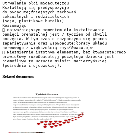
Utrwalanie płci m&oacute;zgu
Kształtują się predyspozycje
do p&oacute;źniejszych zachowań
seksualnych i rodzicielskich
(soja, plastikowe butelki)
Reasumując
 najważniejszym momentem dla kształtowania
pamięci prenatalnej jest 7 tydzień od chwili
poczęcia. W tym czasie rozpoczyna się proces
zapamiętywania oraz wsp&oacute;łpracy układu
nerwowego z większością zmysł&oacute;w
 Niezmiernie istotnym elementem, bez kt&oacute;rego
prawidłowy rozw&oacute;j poczętego dziecka jest
niemożliwy to uczucie miłości macierzyńskiej
Related documents