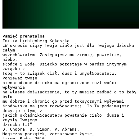
Pamięć prenatalna
Emilia Lichtenberg-Kokoszka
„W okresie ciąży Twoje ciało jest dla Twojego dziecka
całym
wszechświatem. Zastępujesz mu ziemię, powietrze,
niebo,
słońce i wodę. Dziecko pozostaje w bardzo intymnym
związku z
Tobą – to związek ciał, dusz i umysł&oacute;w.
Ponieważ twoje
nienarodzone dziecko ma ograniczone możliwości
wpływania
na własne doświadczenia, to ty musisz zadbać o to żeby
było
mu dobrze i chronić go przed toksycznymi wpływami
środowiska na jego rozw&oacute;j. To Ty podejmujesz
decyzje o tym, z
jakich składnik&oacute;w powstanie ciało, dusza i
zmysły Twojego
dziecka (…)”
D. Chopra, D. Simon, V. Abrams,
Magiczny początek, zaczarowane życie,
Larum, Radom 2010