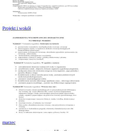
Projekt i wokół
marzec