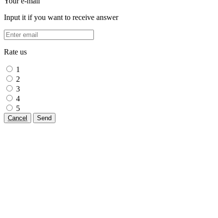
Your e-mail
Input it if you want to receive answer
Rate us
1
2
3
4
5
Cancel
Send