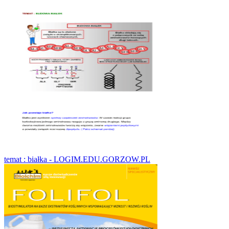
temat : białka - LOGIM.EDU.GORZOW.PL