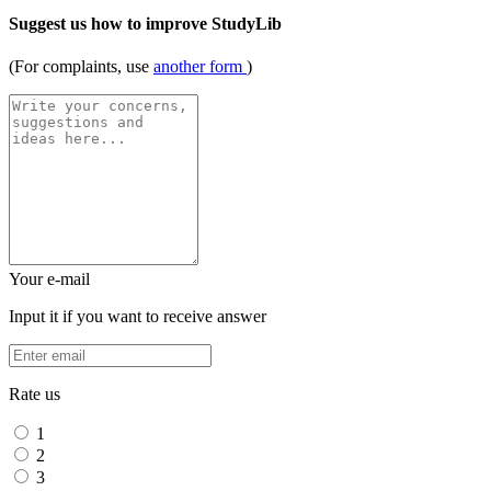
Suggest us how to improve StudyLib
(For complaints, use
another form
)
Your e-mail
Input it if you want to receive answer
Rate us
1
2
3