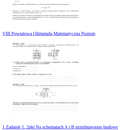
VIII Powiatowa Olimpiada Matematyczna Poziom
1 Zadanie 1. 2pkt Na schematach A i B przedstawiono budowę