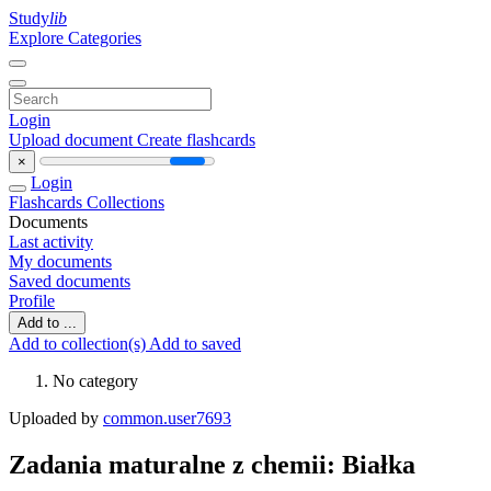
Study
lib
Explore Categories
Login
Upload document
Create flashcards
×
Login
Flashcards
Collections
Documents
Last activity
My documents
Saved documents
Profile
Add to ...
Add to collection(s)
Add to saved
No category
Uploaded by
common.user7693
Zadania maturalne z chemii: Białka