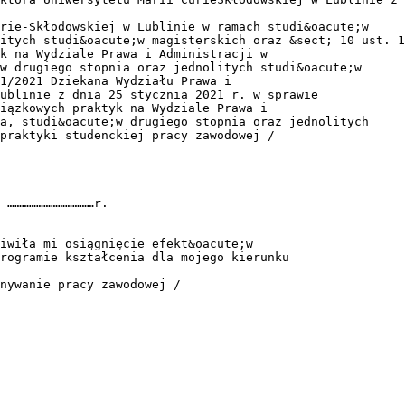
rie-Skłodowskiej w Lublinie w ramach studi&oacute;w
itych studi&oacute;w magisterskich oraz &sect; 10 ust. 1
k na Wydziale Prawa i Administracji w
w drugiego stopnia oraz jednolitych studi&oacute;w
1/2021 Dziekana Wydziału Prawa i
ublinie z dnia 25 stycznia 2021 r. w sprawie
iązkowych praktyk na Wydziale Prawa i
a, studi&oacute;w drugiego stopnia oraz jednolitych
praktyki studenckiej pracy zawodowej /
 ………………………………r.
iwiła mi osiągnięcie efekt&oacute;w
rogramie kształcenia dla mojego kierunku
nywanie pracy zawodowej /