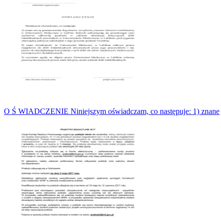
O Ś WIADCZENIE Niniejszym oświadczam, co następuje: 1) znane