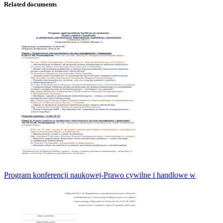
Related documents
Program konferencji naukowej-Prawo cywilne i handlowe w