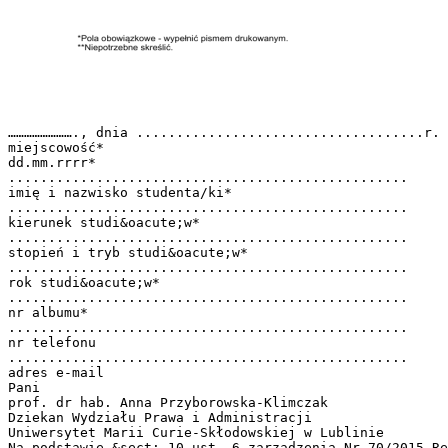
……………………., dnia ....................................r.
miejscowość*
dd.mm.rrrr*
..................................................
imię i nazwisko studenta/ki*
..................................................
kierunek studi&oacute;w*
..................................................
stopień i tryb studi&oacute;w*
..................................................
rok studi&oacute;w*
..................................................
nr albumu*
..................................................
nr telefonu
..................................................
adres e-mail
Pani
prof. dr hab. Anna Przyborowska-Klimczak
Dziekan Wydziału Prawa i Administracji
Uniwersytet Marii Curie-Skłodowskiej w Lublinie
Na podstawie &sect; 10 ust. 6 zarządzenia Nr 70/2015 Re