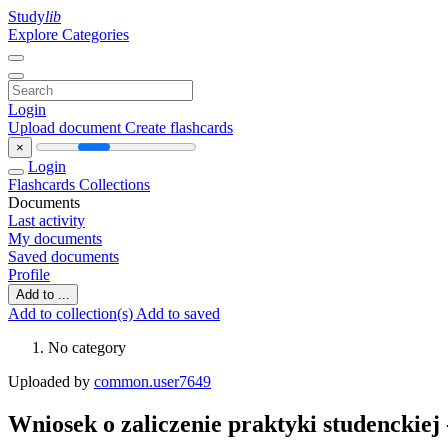
Study
lib
Explore Categories
Login
Upload document
Create flashcards
×
Login
Flashcards
Collections
Documents
Last activity
My documents
Saved documents
Profile
Add to ...
Add to collection(s)
Add to saved
No category
Uploaded by
common.user7649
Wniosek o zaliczenie praktyki studenckie