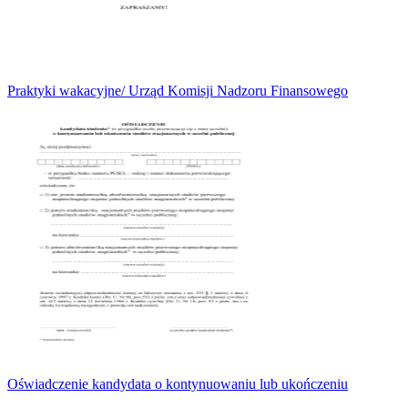
Praktyki wakacyjne/ Urząd Komisji Nadzoru Finansowego
Oświadczenie kandydata o kontynuowaniu lub ukończeniu