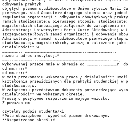
odbywania praktyk
objętych planem studi&oacute;w w Uniwersytecie Marii Cu
pierwszego, studi&oacute;w drugiego stopnia oraz jednol
regulaminu organizacji i odbywania obowiązkowych prakty
ramach studi&oacute;w pierwszego stopnia, studi&oacute;
magisterskich stanowiącego załącznik do zarządzenia nr 
Administracji Uniwersytetu Marii Curie-Skłodowskiej w L
szczeg&oacute;łowych zasad organizacji i odbywania obow
Administracji w ramach studi&oacute;w pierwszego stopni
studi&oacute;w magisterskich, wnoszę o zaliczenie jako 
działalności** w:
…………………...…………………………………………………………………..…………….……………..
nazwa i adres instytucji*
………..…….……………...………………………………………………………………………………...….,
wykonywanej przeze mnie w okresie od ……………..………………r. do
dd.mm.rrrr*
dd.mm.rrrr*
W moim przekonaniu wskazana praca / działalność** umożl
kształcenia przewidzianych dla praktyki studenckiej w p
studi&oacute;w.
W załączeniu przedstawiam dokumenty potwierdzające wyko
działalności** we wskazanym okresie.
Proszę o pozytywne rozpatrzenie mojego wniosku.
Z poważaniem
...................………………………………..
czytelny podpis studenta/ki
*Pola obowiązkowe - wypełnić pismem drukowanym.