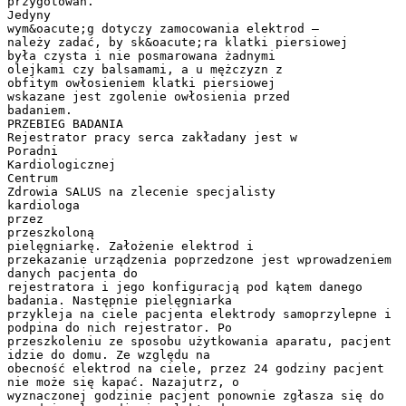
przygotowań.
Jedyny
wym&oacute;g dotyczy zamocowania elektrod –
należy zadać, by sk&oacute;ra klatki piersiowej
była czysta i nie posmarowana żadnymi
olejkami czy balsamami, a u mężczyzn z
obfitym owłosieniem klatki piersiowej
wskazane jest zgolenie owłosienia przed
badaniem.
PRZEBIEG BADANIA
Rejestrator pracy serca zakładany jest w
Poradni
Kardiologicznej
Centrum
Zdrowia SALUS na zlecenie specjalisty
kardiologa
przez
przeszkoloną
pielęgniarkę. Założenie elektrod i
przekazanie urządzenia poprzedzone jest wprowadzeniem
danych pacjenta do
rejestratora i jego konfiguracją pod kątem danego
badania. Następnie pielęgniarka
przykleja na ciele pacjenta elektrody samoprzylepne i
podpina do nich rejestrator. Po
przeszkoleniu ze sposobu użytkowania aparatu, pacjent
idzie do domu. Ze względu na
obecność elektrod na ciele, przez 24 godziny pacjent
nie może się kapać. Nazajutrz, o
wyznaczonej godzinie pacjent ponownie zgłasza się do