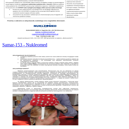
Samar-153 - Nukleomed