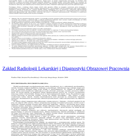
Zakład Radiologii Lekarskiej i Diagnostyki Obrazowej Pracownia