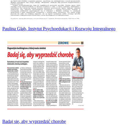
Paulina Głąb, Instytut Psychoedukacji i Rozwoju Integralnego
Badaj się, aby wyprzedzić chorobę