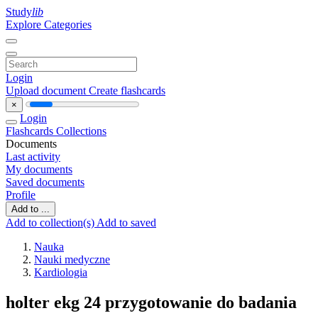
Study
lib
Explore Categories
Login
Upload document
Create flashcards
×
Login
Flashcards
Collections
Documents
Last activity
My documents
Saved documents
Profile
Add to ...
Add to collection(s)
Add to saved
Nauka
Nauki medyczne
Kardiologia
holter ekg 24 przygotowanie do badania