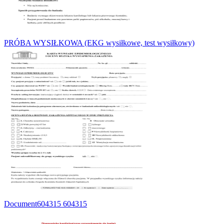
PRÓBA WYSIŁKOWA (EKG wysiłkowe, test wysiłkowy)
Document604315 604315