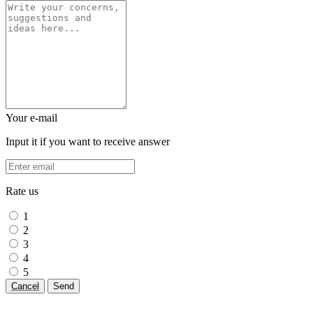
Your e-mail
Input it if you want to receive answer
Rate us
1
2
3
4
5
Cancel
Send