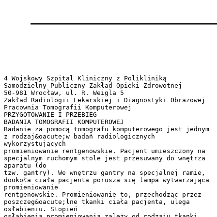
4 Wojskowy Szpital Kliniczny z Polikliniką
Samodzielny Publiczny Zakład Opieki Zdrowotnej
50-981 Wrocław, ul. R. Weigla 5
Zakład Radiologii Lekarskiej i Diagnostyki Obrazowej
Pracownia Tomografii Komputerowej
PRZYGOTOWANIE I PRZEBIEG
BADANIA TOMOGRAFII KOMPUTEROWEJ
Badanie za pomocą tomografu komputerowego jest jednym
z rodzaj&oacute;w badań radiologicznych
wykorzystujących
promieniowanie rentgenowskie. Pacjent umieszczony na
specjalnym ruchomym stole jest przesuwany do wnętrza
aparatu (do
tzw. gantry). We wnętrzu gantry na specjalnej ramie,
dookoła ciała pacjenta porusza się lampa wytwarzająca
promieniowanie
rentgenowskie. Promieniowanie to, przechodząc przez
poszczeg&oacute;lne tkanki ciała pacjenta, ulega
osłabieniu. Stopień
osłabienia promieniowania zależy od rodzaju tkanki.