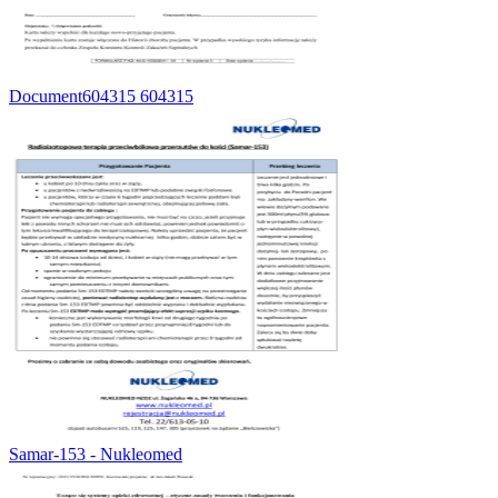
Document604315 604315
Samar-153 - Nukleomed