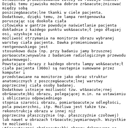
Dzięki temu zjawisku można dobrze zr&oacute;żnicować
między sobą
poszczeg&oacute;lne tkanki w ciele pacjenta.
Dodatkowo, dzięki temu, że lampa rentgenowska
poruszając się dookoła ciała
człowieka w gantrze powoduje naświetlanie pacjenta
dokładnie z każdego punktu wok&oacute;ł jego długiej
osi, uzyskuje się
możliwość otrzymania na monitorze obrazu wybranej
warstwy ciała pacjenta. Dawka promieniowania
rentgenowskiego jest
stosunkowo duża (np. przy badaniu jamy brzusznej
por&oacute;wnywalna z badaniem radiologicznym przewodu
pokarmowego).
Powstające obrazy z każdego obrotu lampy wok&oacute;ł
ciała pacjenta (360o) są następnie sumowane przez
komputer i
przedstawiane na monitorze jako obraz struktur
anatomicznych z poszczeg&oacute;lnej warstwy
poprzecznej ciała osoby badanej.
Dodatkowo istnieje możliwość tzw. wt&oacute;rnej
obr&oacute;bki obrazu, polegającej m.in. na ustawieniu
i obliczaniu odpowiedniego
stopnia szarości obrazu, pomiar&oacute;w odległości,
pola powierzchni, itp. Możliwa jest także tzw.
rekonstrukcja obrazu w innej niż
poprzeczna płaszczyźnie (np. płaszczyźnie czołowej)
lub nawet w obrazach tr&oacute;jwymiarowych. Wszystkie
te możliwości