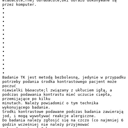
wt&oacute;rnej obr&oacute;bki obrazu dokonywane są
przez komputer.
•
•
•
•
•
•
•
•
•
•
•
•
•
•
•
•
Badanie TK jest metodą bezbolesną, jedynie w przypadku
potrzeby podania środka kontrastowego pacjent może
poczuć
niewielki b&oacute;l związany z ukłuciem igłą, a
podczas podawania kontrastu mieć uczucie ciepła,
przemijające po kilku
minutach. Należy powiadomić o tym technika
wykonującego badanie.
Środki kontrastowe podawane podczas badania zawierają
jod, i mogą wywoływać reakcje alergiczne.
Do badania należy zgłosić się na czczo (co najmniej 6
godzin wcześniej nie należy przyjmować