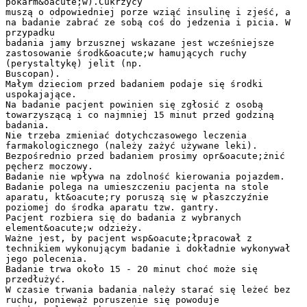
pokarm&oacute;w).Cukrzycy
muszą o odpowiedniej porze wziąć insulinę i zjeść, a
na badanie zabrać ze sobą coś do jedzenia i picia. W
przypadku
badania jamy brzusznej wskazane jest wcześniejsze
zastosowanie środk&oacute;w hamujących ruchy
(perystaltykę) jelit (np.
Buscopan).
Małym dzieciom przed badaniem podaje się środki
uspokajające.
Na badanie pacjent powinien się zgłosić z osobą
towarzyszącą i co najmniej 15 minut przed godziną
badania.
Nie trzeba zmieniać dotychczasowego leczenia
farmakologicznego (należy zażyć używane leki).
Bezpośrednio przed badaniem prosimy opr&oacute;żnić
pęcherz moczowy.
Badanie nie wpływa na zdolność kierowania pojazdem.
Badanie polega na umieszczeniu pacjenta na stole
aparatu, kt&oacute;ry poruszą się w płaszczyźnie
poziomej do środka aparatu tzw. gantry.
Pacjent rozbiera się do badania z wybranych
element&oacute;w odzieży.
Ważne jest, by pacjent wsp&oacute;łpracował z
technikiem wykonującym badanie i dokładnie wykonywał
jego polecenia.
Badanie trwa około 15 - 20 minut choć może się
przedłużyć.
W czasie trwania badania należy starać się leżeć bez
ruchu, ponieważ poruszenie się powoduje