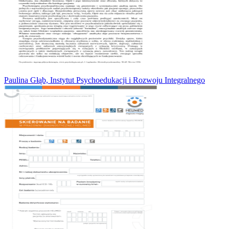
Paulina Głąb, Instytut Psychoedukacji i Rozwoju Integralnego