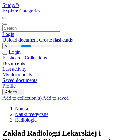
Study
lib
Explore Categories
Login
Upload document
Create flashcards
×
Login
Flashcards
Collections
Documents
Last activity
My documents
Saved documents
Profile
Add to ...
Add to collection(s)
Add to saved
Nauka
Nauki medyczne
Radiologia
Zakład Radiologii Lekarskiej i