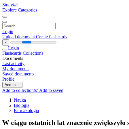
Study
lib
Explore Categories
Login
Upload document
Create flashcards
×
Login
Flashcards
Collections
Documents
Last activity
My documents
Saved documents
Profile
Add to ...
Add to collection(s)
Add to saved
Nauka
Biologia
Farmakologia
W ciągu ostatnich lat znacznie zwiększyło