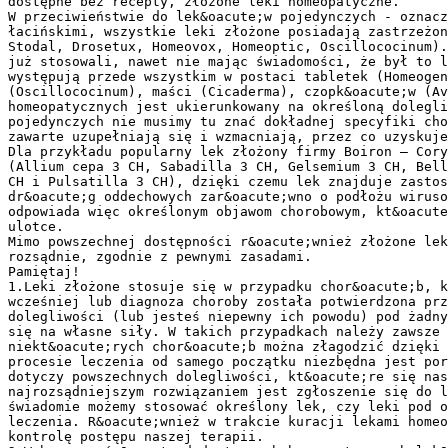
dostępne bez recepty, złożone leki homeopatyczne.
W przeciwieństwie do lek&oacute;w pojedynczych - oznac
łacińskimi, wszystkie leki złożone posiadają zastrzeżon
Stodal, Drosetux, Homeovox, Homeoptic, Oscillococinum).
już stosowali, nawet nie mając świadomości, że był to l
występują przede wszystkim w postaci tabletek (Homeogen
(Oscillococinum), maści (Cicaderma), czopk&oacute;w (Av
homeopatycznych jest ukierunkowany na określoną dolegli
pojedynczych nie musimy tu znać dokładnej specyfiki cho
zawarte uzupełniają się i wzmacniają, przez co uzyskuje
Dla przykładu popularny lek złożony firmy Boiron – Cory
(Allium cepa 3 CH, Sabadilla 3 CH, Gelsemium 3 CH, Bell
CH i Pulsatilla 3 CH), dzięki czemu lek znajduje zasto
dr&oacute;g oddechowych zar&oacute;wno o podłożu wirus
odpowiada więc określonym objawom chorobowym, kt&oacute
ulotce.
Mimo powszechnej dostępności r&oacute;wnież złożone lek
rozsądnie, zgodnie z pewnymi zasadami.
Pamiętaj!
1.Leki złożone stosuje się w przypadku chor&oacute;b, k
wcześniej lub diagnoza choroby została potwierdzona prz
dolegliwości (lub jesteś niepewny ich powodu) pod żadny
się na własne siły. W takich przypadkach należy zawsze 
niekt&oacute;rych chor&oacute;b można złagodzić dzięki 
procesie leczenia od samego początku niezbędna jest por
dotyczy powszechnych dolegliwości, kt&oacute;re się na
najrozsądniejszym rozwiązaniem jest zgłoszenie się do l
świadomie możemy stosować określony lek, czy leki pod o
leczenia. R&oacute;wnież w trakcie kuracji lekami homeo
kontrolę postępu naszej terapii.