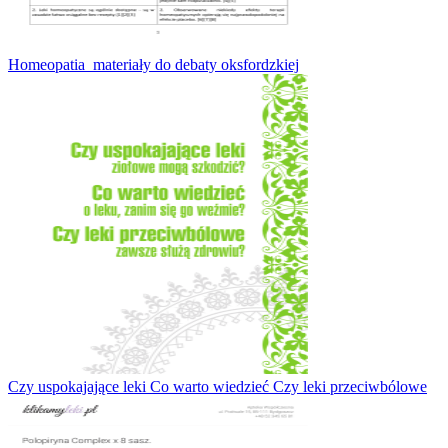
Homeopatia_materiały do debaty oksfordzkiej
Czy uspokajające leki Co warto wiedzieć Czy leki przeciwbólowe