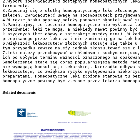
2.Wyboru spośr&oacute;d dostępnych homeopatycznych lek&
farmaceuta.
3.Zapoznaj się z ulotką homeopatycznego leku złożonego 
zaleceń. Zwr&oacute;ć uwagę na spos&oacute;b przyjmowan
4.W razie braku poprawy należy ponownie skontaktować s
5.Pamiętajmy, że leczenie homeopatyczne nie wyklucza le
przeciwnie: leki te mogą, a niekiedy nawet powinny być 
klasycznych (bez obawy o interakcje między nimi). W żad
przepisanego przez lekarza i nie zamieniaj go na lek ho
6.Większość lek&oacute;w złożonych stosuje się także u 
tym przypadku zawsze należy jednak skonsultować się z l
7.Leki należy przechowywać w chłodnym i suchym miejscu
ich po upływie terminu ważności oznaczonego na opakowan
Samoleczenie staje się coraz popularniejszą metodą radz
nie wymagają konsultacji lekarskiej. Nierzadko odbywa 
lek&oacute;w, co zwiększa ryzyko występowania niekorzys
preparatami. Homeopatyczne leki złożone stanowią tu bez
Related documents