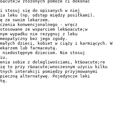
oacute;w złożonych pomoże ci dokonać
i stosuj się do opisanych w niej
ia leku (np. odstęp między posiłkami).
ię ze swoim lekarzem.
czenia konwencjonalnego - wręcz
stosowane ze wsparciem lek&oacute;w
nym wypadku nie rezygnuj z leku
meopatyczny bez jego zgody.
małych dzieci, kobiet w ciąży i karmiących. W
ekarzem lub farmaceutą.
, niedostępnym dzieciom. Nie stosuj
iu.
enia sobie z dolegliwościami, kt&oacute;re
się to przy r&oacute;wnoczesnym użyciu kilku
tnych interakcji pomiędzy przyjmowanymi
pieczną alternatywę. Pojedyncze leki