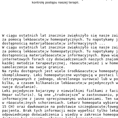
W ciągu ostatnich lat znacznie zwiększyło się nasze zai
za pomocą lek&oacute;w homeopatycznych. Tu napotykamy j
dostępnością materiał&oacute;w informacyjnych ...
W ciągu ostatnich lat znacznie zwiększyło się nasze zai
za pomocą lek&oacute;w homeopatycznych. Tu napotykamy j
dostępnością materiał&oacute;w informacyjnych. Bywa wię
internetowych forach czy doświadczeniach naszych znajom
każdej metodzie terapeutycznej, r&oacute;wnież i w home
samoleczenie ma swoje granice.
Na rynku dostępnych jest wiele środk&oacute;w homeopaty
skomplikowany. Leki homeopatyczne występują w postaci l
(otrzymywanych z jednego, określonego surowca) lub w po
kilka, a czasem kilkanaście lek&oacute;w pojedynczych w
swoje działanie).
Leki pojedyncze kojarzymy z niewielkimi fiolkami z łaci
Hepar sulfuris). Są one „trudniejsze” w zastosowaniu, p
informacyjne z jasno sprecyzowanymi wskazaniami. Ten sa
w r&oacute;żnych schorzeniach. Lekarz homeopata wybiera
15 CH) oraz dawkowanie na podstawie szczeg&oacute;łoweg
pacjenta. Brak tych informacji może wypełnić tylko leka
odpowiedniego doświadczenia i wiedzy w zakresie homeopa