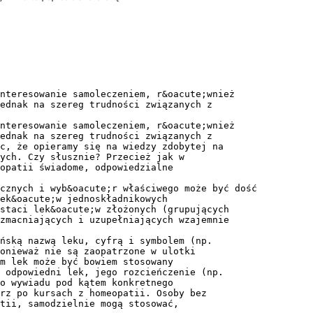
nteresowanie samoleczeniem, r&oacute;wnież
ednak na szereg trudności związanych z
nteresowanie samoleczeniem, r&oacute;wnież
ednak na szereg trudności związanych z
c, że opieramy się na wiedzy zdobytej na
ych. Czy słusznie? Przecież jak w
opatii świadome, odpowiedzialne
cznych i wyb&oacute;r właściwego może być dość
ek&oacute;w jednoskładnikowych
staci lek&oacute;w złożonych (grupujących
zmacniających i uzupełniających wzajemnie
ńską nazwą leku, cyfrą i symbolem (np.
onieważ nie są zaopatrzone w ulotki
m lek może być bowiem stosowany
 odpowiedni lek, jego rozcieńczenie (np.
o wywiadu pod kątem konkretnego
rz po kursach z homeopatii. Osoby bez
tii, samodzielnie mogą stosować,