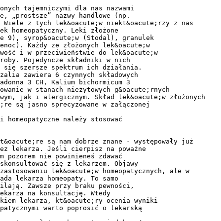
zonych tajemniczymi dla nas nazwami
e, „prostsze” nazwy handlowe (np.
 Wiele z tych lek&oacute;w niekt&oacute;rzy z nas
ek homeopatyczny. Leki złożone
e 9), syrop&oacute;w (Stodal), granulek
enoc). Każdy ze złożonych lek&oacute;w
wość i w przeciwieństwie do lek&oacute;w
roby. Pojedyncze składniki w nich
 się szersze spektrum ich działania.
zalia zawiera 6 czynnych składowych
adonna 3 CH, Kalium bichormicum 3
sowanie w stanach nieżytowych g&oacute;rnych
owym, jak i alergicznym. Skład lek&oacute;w złożonych
;re są jasno sprecyzowane w załączonej
i homeopatyczne należy stosować
t&oacute;re są nam dobrze znane - występowały już
ez lekarza. Jeśli cierpisz na poważne
m pozorem nie powinieneś zdawać
skonsultować się z lekarzem. Objawy
zastosowaniu lek&oacute;w homeopatycznych, ale w
ada lekarza homeopaty. To samo
silają. Zawsze przy braku pewności,
ekarza na konsultację. Wtedy
kiem lekarza, kt&oacute;ry ocenia wyniki
patycznymi warto poprosić o lekarską