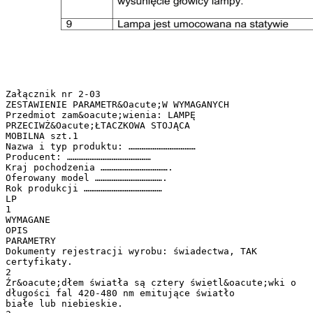
Załącznik nr 2-03
ZESTAWIENIE PARAMETR&Oacute;W WYMAGANYCH
Przedmiot zam&oacute;wienia: LAMPĘ
PRZECIWŻ&Oacute;ŁTACZKOWA STOJĄCA
MOBILNA szt.1
Nazwa i typ produktu: ………………………………
Producent: ………………………………………
Kraj pochodzenia ……………………………….
Oferowany model ……………………………….
Rok produkcji ……………………………………
LP
1
WYMAGANE
OPIS
PARAMETRY
Dokumenty rejestracji wyrobu: świadectwa, TAK
certyfikaty.
2
Źr&oacute;dłem światła są cztery świetl&oacute;wki o
długości fal 420-480 nm emitujące światło
białe lub niebieskie.