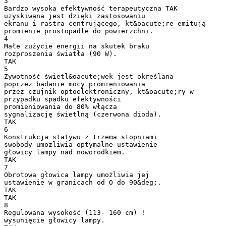
3
Bardzo wysoka efektywność terapeutyczna TAK
uzyskiwana jest dzięki zastosowaniu
ekranu i rastra centrującego, kt&oacute;re emitują
promienie prostopadle do powierzchni.
4
Małe zużycie energii na skutek braku
rozproszenia światła (90 W).
TAK
5
Żywotność świetl&oacute;wek jest określana
poprzez badanie mocy promieniowania
przez czujnik optoelektroniczny, kt&oacute;ry w
przypadku spadku efektywności
promieniowania do 80% włącza
sygnalizację świetlną (czerwona dioda).
TAK
6
Konstrukcja statywu z trzema stopniami
swobody umożliwia optymalne ustawienie
głowicy lampy nad noworodkiem.
TAK
7
Obrotowa głowica lampy umożliwia jej
ustawienie w granicach od O do 90&deg;.
TAK
TAK
8
Regulowana wysokość (113- 160 cm) !
wysunięcie głowicy lampy.