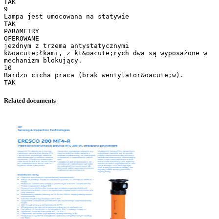
TAK
9
Lampa jest umocowana na statywie
TAK
PARAMETRY
OFEROWANE
jezdnym z trzema antystatycznymi
k&oacute;łkami, z kt&oacute;rych dwa są wyposażone w
mechanizm blokujący.
10
Bardzo cicha praca (brak wentylator&oacute;w).
Related documents