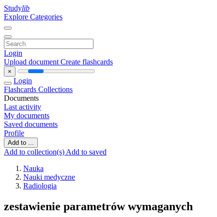
Study
lib
Explore Categories
Login
Upload document
Create flashcards
×
Login
Flashcards
Collections
Documents
Last activity
My documents
Saved documents
Profile
Add to ...
Add to collection(s)
Add to saved
Nauka
Nauki medyczne
Radiologia
zestawienie parametrów wymaganych